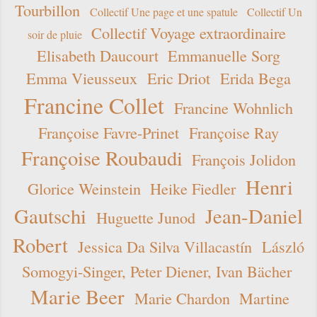
Tourbillon
Collectif Une page et une spatule
Collectif Un
Collectif Voyage extraordinaire
soir de pluie
Elisabeth Daucourt
Emmanuelle Sorg
Emma Vieusseux
Eric Driot
Erida Bega
Francine Collet
Francine Wohnlich
Françoise Favre-Prinet
Françoise Ray
Françoise Roubaudi
François Jolidon
Henri
Glorice Weinstein
Heike Fiedler
Gautschi
Jean-Daniel
Huguette Junod
Robert
Jessica Da Silva Villacastín
László
Somogyi-Singer, Peter Diener, Ivan Bächer
Marie Beer
Marie Chardon
Martine