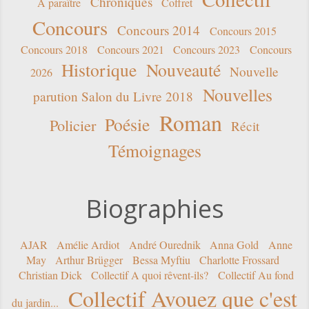
Chroniques
A paraître
Coffret
Concours
Concours 2014
Concours 2015
Concours 2018
Concours 2021
Concours 2023
Concours
Historique
Nouveauté
Nouvelle
2026
Nouvelles
parution Salon du Livre 2018
Roman
Poésie
Policier
Récit
Témoignages
Biographies
AJAR
Amélie Ardiot
André Ourednik
Anna Gold
Anne
May
Arthur Brügger
Bessa Myftiu
Charlotte Frossard
Christian Dick
Collectif A quoi rêvent-ils?
Collectif Au fond
Collectif Avouez que c'est
du jardin...