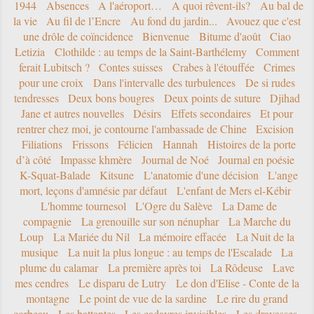
1944
Absences
A l'aéroport…
A quoi rêvent-ils?
Au bal de
la vie
Au fil de l’Encre
Au fond du jardin...
Avouez que c'est
une drôle de coïncidence
Bienvenue
Bitume d'août
Ciao
Letizia
Clothilde : au temps de la Saint-Barthélemy
Comment
ferait Lubitsch ?
Contes suisses
Crabes à l'étouffée
Crimes
pour une croix
Dans l'intervalle des turbulences
De si rudes
tendresses
Deux bons bougres
Deux points de suture
Djihad
Jane et autres nouvelles
Désirs
Effets secondaires
Et pour
rentrer chez moi, je contourne l'ambassade de Chine
Excision
Filiations
Frissons
Félicien
Hannah
Histoires de la porte
d’à côté
Impasse khmère
Journal de Noé
Journal en poésie
K-Squat-Balade
Kitsune
L'anatomie d'une décision
L'ange
mort, leçons d'amnésie par défaut
L'enfant de Mers el-Kébir
L'homme tournesol
L'Ogre du Salève
La Dame de
compagnie
La grenouille sur son nénuphar
La Marche du
Loup
La Mariée du Nil
La mémoire effacée
La Nuit de la
musique
La nuit la plus longue : au temps de l'Escalade
La
plume du calamar
La première après toi
La Rôdeuse
Lave
mes cendres
Le disparu de Lutry
Le don d'Elise - Conte de la
montagne
Le point de vue de la sardine
Le rire du grand
corbeau
Les battantes
Les cadavres invisibles
Les dravasses