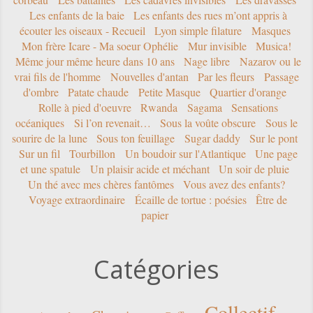
Les enfants de la baie
Les enfants des rues m’ont appris à
écouter les oiseaux - Recueil
Lyon simple filature
Masques
Mon frère Icare - Ma soeur Ophélie
Mur invisible
Musica!
Même jour même heure dans 10 ans
Nage libre
Nazarov ou le
vrai fils de l'homme
Nouvelles d'antan
Par les fleurs
Passage
d'ombre
Patate chaude
Petite Masque
Quartier d'orange
Rolle à pied d'oeuvre
Rwanda
Sagama
Sensations
océaniques
Si l’on revenait…
Sous la voûte obscure
Sous le
sourire de la lune
Sous ton feuillage
Sugar daddy
Sur le pont
Sur un fil
Tourbillon
Un boudoir sur l'Atlantique
Une page
et une spatule
Un plaisir acide et méchant
Un soir de pluie
Un thé avec mes chères fantômes
Vous avez des enfants?
Voyage extraordinaire
Écaille de tortue : poésies
Être de
papier
Catégories
Collectif