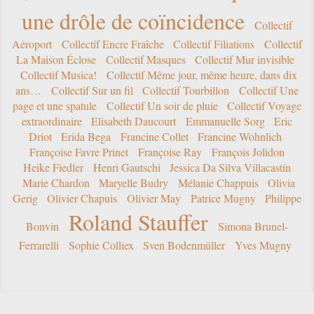
une drôle de coïncidence
Collectif
Aéroport
Collectif Encre Fraîche
Collectif Filiations
Collectif
La Maison Éclose
Collectif Masques
Collectif Mur invisible
Collectif Musica!
Collectif Même jour, même heure, dans dix
ans…
Collectif Sur un fil
Collectif Tourbillon
Collectif Une
page et une spatule
Collectif Un soir de pluie
Collectif Voyage
extraordinaire
Elisabeth Daucourt
Emmanuelle Sorg
Eric
Driot
Erida Bega
Francine Collet
Francine Wohnlich
Françoise Favre Prinet
Françoise Ray
François Jolidon
Heike Fiedler
Henri Gautschi
Jessica Da Silva Villacastín
Marie Chardon
Maryelle Budry
Mélanie Chappuis
Olivia
Gerig
Olivier Chapuis
Olivier May
Patrice Mugny
Philippe
Roland Stauffer
Bonvin
Simona Brunel-
Ferrarelli
Sophie Colliex
Sven Bodenmüller
Yves Mugny