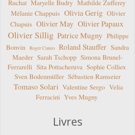
Ruchat
Maryelle Budry
Mathilde Zufferey
Olivia Gerig
Mélanie Chappuis
Olivier
Olivier May
Olivier Papaux
Chapuis
Olivier Sillig
Patrice Mugny
Philippe
Roland Stauffer
Bonvin
Sandra
Roger Cuneo
Maeder
Sarah Tschopp
Simona Brunel-
Ferrarelli
Sita Pottacheruva
Sophie Colliex
Sven Bodenmüller
Sébastien Ramseier
Tomaso Solari
Valentine Sergo
Velia
Ferracini
Yves Mugny
Livres