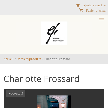
Aller au contenu principal
Ajouter à votre liste
Panier d´achat
Accueil
/
Derniers produits
/
Charlotte Frossard
Charlotte Frossard
NOUVEAUTÉ