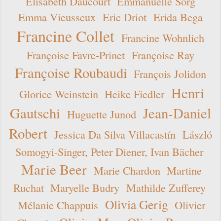
Elisabeth Daucourt
Emmanuelle Sorg
Emma Vieusseux
Eric Driot
Erida Bega
Francine Collet
Francine Wohnlich
Françoise Favre-Prinet
Françoise Ray
Françoise Roubaudi
François Jolidon
Henri
Glorice Weinstein
Heike Fiedler
Gautschi
Jean-Daniel
Huguette Junod
Robert
Jessica Da Silva Villacastín
László
Somogyi-Singer, Peter Diener, Ivan Bächer
Marie Beer
Marie Chardon
Martine
Ruchat
Maryelle Budry
Mathilde Zufferey
Olivia Gerig
Mélanie Chappuis
Olivier