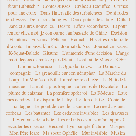
ferait Lubitsch ?
Contes suisses
Crabes à l'étouffée
Crimes
pour une croix
Dans l'intervalle des turbulences
De si rudes
tendresses
Deux bons bougres
Deux points de suture
Djihad
Jane et autres nouvelles
Désirs
Effets secondaires
Et pour
rentrer chez moi, je contourne l'ambassade de Chine
Excision
Filiations
Frissons
Félicien
Hannah
Histoires de la porte
d’à côté
Impasse khmère
Journal de Noé
Journal en poésie
K-Squat-Balade
Kitsune
L'anatomie d'une décision
L'ange
mort, leçons d'amnésie par défaut
L'enfant de Mers el-Kébir
L'homme tournesol
L'Ogre du Salève
La Dame de
compagnie
La grenouille sur son nénuphar
La Marche du
Loup
La Mariée du Nil
La mémoire effacée
La Nuit de la
musique
La nuit la plus longue : au temps de l'Escalade
La
plume du calamar
La première après toi
La Rôdeuse
Lave
mes cendres
Le disparu de Lutry
Le don d'Elise - Conte de la
montagne
Le point de vue de la sardine
Le rire du grand
corbeau
Les battantes
Les cadavres invisibles
Les dravasses
Les enfants de la baie
Les enfants des rues m’ont appris à
écouter les oiseaux - Recueil
Lyon simple filature
Masques
Mon frère Icare - Ma soeur Ophélie
Mur invisible
Musica!