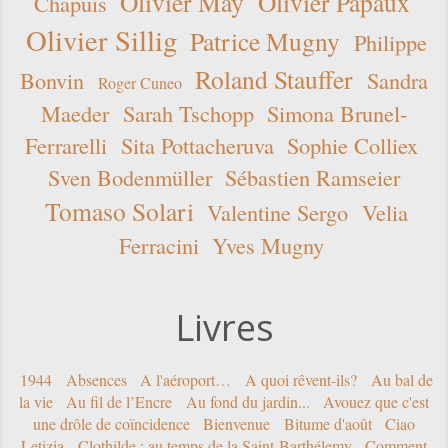
Olivier May
Olivier Papaux
Chapuis
Olivier Sillig
Patrice Mugny
Philippe
Roland Stauffer
Bonvin
Sandra
Roger Cuneo
Maeder
Sarah Tschopp
Simona Brunel-
Ferrarelli
Sita Pottacheruva
Sophie Colliex
Sven Bodenmüller
Sébastien Ramseier
Tomaso Solari
Valentine Sergo
Velia
Ferracini
Yves Mugny
Livres
1944
Absences
A l'aéroport…
A quoi rêvent-ils?
Au bal de
la vie
Au fil de l’Encre
Au fond du jardin...
Avouez que c'est
une drôle de coïncidence
Bienvenue
Bitume d'août
Ciao
Letizia
Clothilde : au temps de la Saint-Barthélemy
Comment