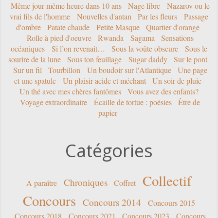
Même jour même heure dans 10 ans
Nage libre
Nazarov ou le
vrai fils de l'homme
Nouvelles d'antan
Par les fleurs
Passage
d'ombre
Patate chaude
Petite Masque
Quartier d'orange
Rolle à pied d'oeuvre
Rwanda
Sagama
Sensations
océaniques
Si l’on revenait…
Sous la voûte obscure
Sous le
sourire de la lune
Sous ton feuillage
Sugar daddy
Sur le pont
Sur un fil
Tourbillon
Un boudoir sur l'Atlantique
Une page
et une spatule
Un plaisir acide et méchant
Un soir de pluie
Un thé avec mes chères fantômes
Vous avez des enfants?
Voyage extraordinaire
Écaille de tortue : poésies
Être de
papier
Catégories
Collectif
Chroniques
A paraître
Coffret
Concours
Concours 2014
Concours 2015
Concours 2018
Concours 2021
Concours 2023
Concours