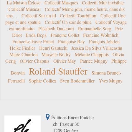
La Maison Éclose
Collectif Masques
Collectif Mur invisible
Collectif Musica!
Collectif Même jour, même heure, dans dix
ans…
Collectif Sur un fil
Collectif Tourbillon
Collectif Une
page et une spatule
Collectif Un soir de pluie
Collectif Voyage
extraordinaire
Elisabeth Daucourt
Emmanuelle Sorg
Eric
Driot
Erida Bega
Francine Collet
Francine Wohnlich
Françoise Favre Prinet
Françoise Ray
François Jolidon
Heike Fiedler
Henri Gautschi
Jessica Da Silva Villacastín
Marie Chardon
Maryelle Budry
Mélanie Chappuis
Olivia
Gerig
Olivier Chapuis
Olivier May
Patrice Mugny
Philippe
Roland Stauffer
Bonvin
Simona Brunel-
Ferrarelli
Sophie Colliex
Sven Bodenmüller
Yves Mugny
Éditions Encre Fraîche
ch. Pasteur 30
1209 Genève