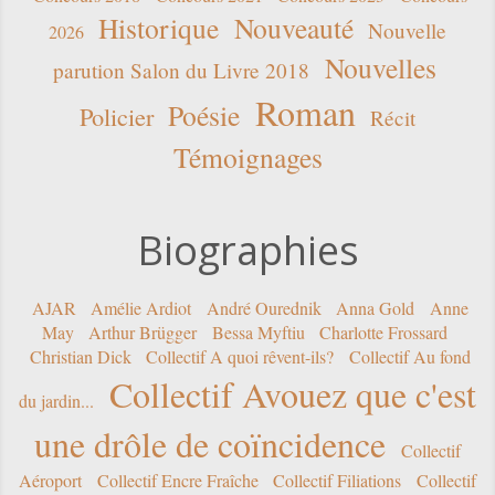
Historique
Nouveauté
Nouvelle
2026
Nouvelles
parution Salon du Livre 2018
Roman
Poésie
Policier
Récit
Témoignages
Biographies
AJAR
Amélie Ardiot
André Ourednik
Anna Gold
Anne
May
Arthur Brügger
Bessa Myftiu
Charlotte Frossard
Christian Dick
Collectif A quoi rêvent-ils?
Collectif Au fond
Collectif Avouez que c'est
du jardin...
une drôle de coïncidence
Collectif
Aéroport
Collectif Encre Fraîche
Collectif Filiations
Collectif