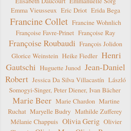
Elisabeth Daucourt
Emmanuelle Sorg
Emma Vieusseux
Eric Driot
Erida Bega
Francine Collet
Francine Wohnlich
Françoise Favre-Prinet
Françoise Ray
Françoise Roubaudi
François Jolidon
Henri
Glorice Weinstein
Heike Fiedler
Gautschi
Jean-Daniel
Huguette Junod
Robert
Jessica Da Silva Villacastín
László
Somogyi-Singer, Peter Diener, Ivan Bächer
Marie Beer
Marie Chardon
Martine
Ruchat
Maryelle Budry
Mathilde Zufferey
Olivia Gerig
Mélanie Chappuis
Olivier