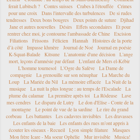
ferait Lubitsch ?
Contes suisses
Crabes à l'étouffée
Crimes
pour une croix
Dans l'intervalle des turbulences
De si rudes
tendresses
Deux bons bougres
Deux points de suture
Djihad
Jane et autres nouvelles
Désirs
Effets secondaires
Et pour
rentrer chez moi, je contourne l'ambassade de Chine
Excision
Filiations
Frissons
Félicien
Hannah
Histoires de la porte
d’à côté
Impasse khmère
Journal de Noé
Journal en poésie
K-Squat-Balade
Kitsune
L'anatomie d'une décision
L'ange
mort, leçons d'amnésie par défaut
L'enfant de Mers el-Kébir
L'homme tournesol
L'Ogre du Salève
La Dame de
compagnie
La grenouille sur son nénuphar
La Marche du
Loup
La Mariée du Nil
La mémoire effacée
La Nuit de la
musique
La nuit la plus longue : au temps de l'Escalade
La
plume du calamar
La première après toi
La Rôdeuse
Lave
mes cendres
Le disparu de Lutry
Le don d'Elise - Conte de la
montagne
Le point de vue de la sardine
Le rire du grand
corbeau
Les battantes
Les cadavres invisibles
Les dravasses
Les enfants de la baie
Les enfants des rues m’ont appris à
écouter les oiseaux - Recueil
Lyon simple filature
Masques
Mon frère Icare - Ma soeur Ophélie
Mur invisible
Musica!