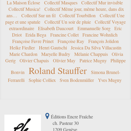
La Maison Éclose
Collectif Masques
Collectif Mur invisible
Collectif Musica!
Collectif Même jour, même heure, dans dix
ans…
Collectif Sur un fil
Collectif Tourbillon
Collectif Une
page et une spatule
Collectif Un soir de pluie
Collectif Voyage
extraordinaire
Elisabeth Daucourt
Emmanuelle Sorg
Eric
Driot
Erida Bega
Francine Collet
Francine Wohnlich
Françoise Favre Prinet
Françoise Ray
François Jolidon
Heike Fiedler
Henri Gautschi
Jessica Da Silva Villacastín
Marie Chardon
Maryelle Budry
Mélanie Chappuis
Olivia
Gerig
Olivier Chapuis
Olivier May
Patrice Mugny
Philippe
Roland Stauffer
Bonvin
Simona Brunel-
Ferrarelli
Sophie Colliex
Sven Bodenmüller
Yves Mugny
Éditions Encre Fraîche
ch. Pasteur 30
1209 Genève