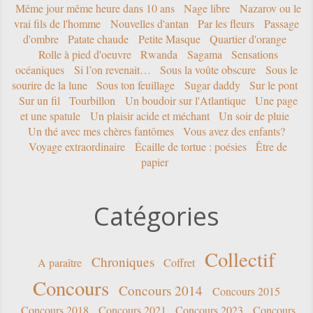
Même jour même heure dans 10 ans
Nage libre
Nazarov ou le
vrai fils de l'homme
Nouvelles d'antan
Par les fleurs
Passage
d'ombre
Patate chaude
Petite Masque
Quartier d'orange
Rolle à pied d'oeuvre
Rwanda
Sagama
Sensations
océaniques
Si l’on revenait…
Sous la voûte obscure
Sous le
sourire de la lune
Sous ton feuillage
Sugar daddy
Sur le pont
Sur un fil
Tourbillon
Un boudoir sur l'Atlantique
Une page
et une spatule
Un plaisir acide et méchant
Un soir de pluie
Un thé avec mes chères fantômes
Vous avez des enfants?
Voyage extraordinaire
Écaille de tortue : poésies
Être de
papier
Catégories
Collectif
Chroniques
A paraître
Coffret
Concours
Concours 2014
Concours 2015
Concours 2018
Concours 2021
Concours 2023
Concours