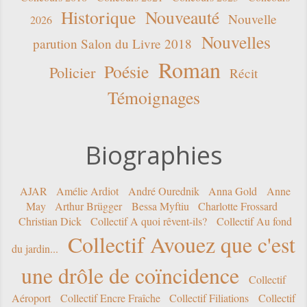
Historique
Nouveauté
Nouvelle
2026
Nouvelles
parution Salon du Livre 2018
Roman
Poésie
Policier
Récit
Témoignages
Biographies
AJAR
Amélie Ardiot
André Ourednik
Anna Gold
Anne
May
Arthur Brügger
Bessa Myftiu
Charlotte Frossard
Christian Dick
Collectif A quoi rêvent-ils?
Collectif Au fond
Collectif Avouez que c'est
du jardin...
une drôle de coïncidence
Collectif
Aéroport
Collectif Encre Fraîche
Collectif Filiations
Collectif