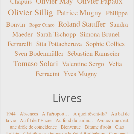
Olivier May
Olivier Papaux
Chapuis
Olivier Sillig
Patrice Mugny
Philippe
Roland Stauffer
Bonvin
Sandra
Roger Cuneo
Maeder
Sarah Tschopp
Simona Brunel-
Ferrarelli
Sita Pottacheruva
Sophie Colliex
Sven Bodenmüller
Sébastien Ramseier
Tomaso Solari
Valentine Sergo
Velia
Ferracini
Yves Mugny
Livres
1944
Absences
A l'aéroport…
A quoi rêvent-ils?
Au bal de
la vie
Au fil de l’Encre
Au fond du jardin...
Avouez que c'est
une drôle de coïncidence
Bienvenue
Bitume d'août
Ciao
Letizia
Clothilde : au temps de la Saint-Barthélemy
Comment