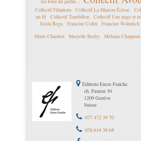
Au fond du jardin...
Collectif Filiations
Collectif La Maison Éclose
Col
un fil
Collectif Tourbillon
Collectif Une page et u
Erida Bega
Francine Collet
Francine Wohnlich
Marie Chardon
Maryelle Budry
Mélanie Chappuis
Éditions Encre Fraîche
ch. Pasteur 30
1209 Genève
Suisse
077 472 39 70
076 616 38 68