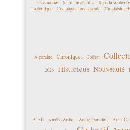
océaniques
Si l’on revenait…
Sous la voûte ob
l'Atlantique
Une page et une spatule
Un plaisir ac
Collecti
Chroniques
A paraître
Coffret
Historique
Nouveauté
2026
AJAR
Amélie Ardiot
André Ourednik
Anna Go
Collectif Avou