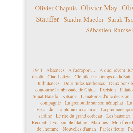
Olivier May
Oli
Olivier Chapuis
Stauffer
Sandra Maeder
Sarah Ts
Sébastien Ramsei
1944
Absences
A l'aéroport…
A quoi rêvent-ils?
d'août
Ciao Letizia
Clothilde : au temps de la Sai
turbulences
De si rudes tendresses
Deux bons b
contourne l'ambassade de Chine
Excision
Filiati
Squat-Balade
Kitsune
L'anatomie d'une décision
compagnie
La grenouille sur son nénuphar
La
l'Escalade
La plume du calamar
La première après
sardine
Le rire du grand corbeau
Les battantes
Recueil
Lyon simple filature
Masques
Mon frère 
de l'homme
Nouvelles d'antan
Par les fleurs
Pa