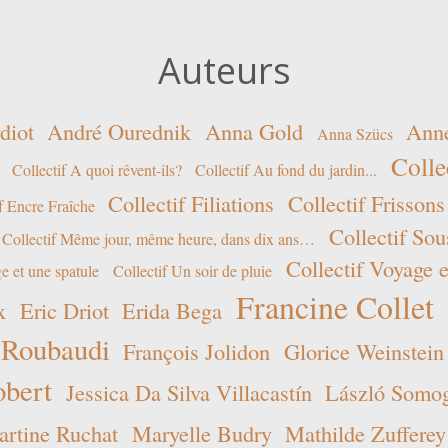
Auteurs
diot
André Ourednik
Anna Gold
Ann
Anna Szücs
Colle
Collectif A quoi rêvent-ils?
Collectif Au fond du jardin...
Collectif Filiations
Collectif Frissons
f Encre Fraîche
Collectif Sou
Collectif Même jour, même heure, dans dix ans…
Collectif Voyage e
e et une spatule
Collectif Un soir de pluie
Francine Collet
x
Eric Driot
Erida Bega
 Roubaudi
François Jolidon
Glorice Weinstein
obert
Jessica Da Silva Villacastín
László Somogy
rtine Ruchat
Maryelle Budry
Mathilde Zufferey