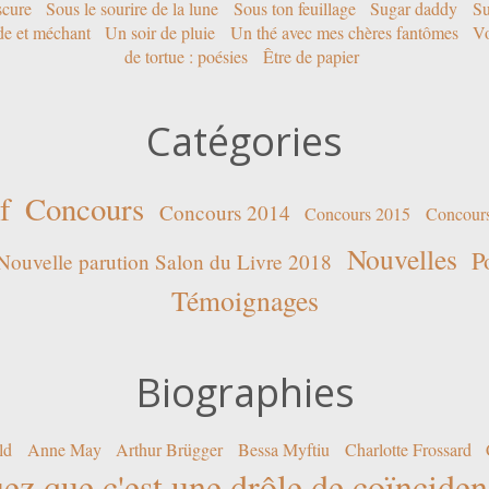
scure
Sous le sourire de la lune
Sous ton feuillage
Sugar daddy
Su
ide et méchant
Un soir de pluie
Un thé avec mes chères fantômes
Vo
de tortue : poésies
Être de papier
Catégories
f
Concours
Concours 2014
Concours 2015
Concour
Nouvelles
P
Nouvelle parution Salon du Livre 2018
Témoignages
Biographies
ld
Anne May
Arthur Brügger
Bessa Myftiu
Charlotte Frossard
ez que c'est une drôle de coïncide