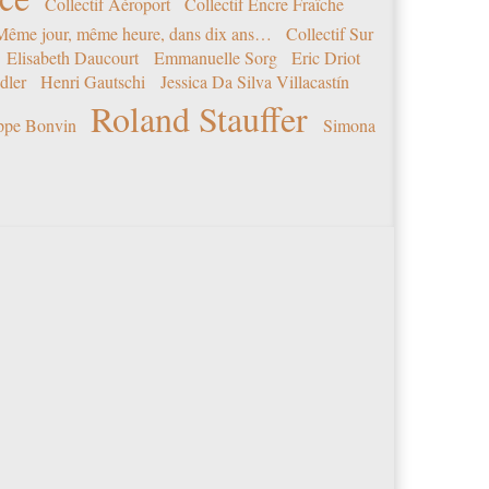
Collectif Aéroport
Collectif Encre Fraîche
 Même jour, même heure, dans dix ans…
Collectif Sur
Elisabeth Daucourt
Emmanuelle Sorg
Eric Driot
dler
Henri Gautschi
Jessica Da Silva Villacastín
Roland Stauffer
ippe Bonvin
Simona