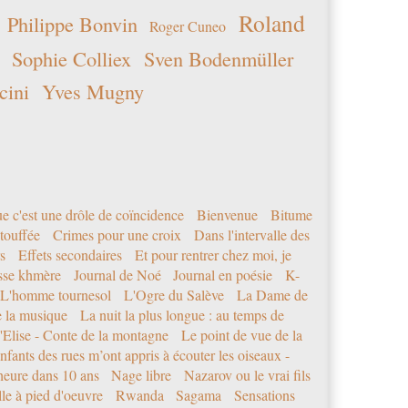
Roland
Philippe Bonvin
Roger Cuneo
Sophie Colliex
Sven Bodenmüller
cini
Yves Mugny
e c'est une drôle de coïncidence
Bienvenue
Bitume
étouffée
Crimes pour une croix
Dans l'intervalle des
s
Effets secondaires
Et pour rentrer chez moi, je
sse khmère
Journal de Noé
Journal en poésie
K-
L'homme tournesol
L'Ogre du Salève
La Dame de
e la musique
La nuit la plus longue : au temps de
'Elise - Conte de la montagne
Le point de vue de la
nfants des rues m’ont appris à écouter les oiseaux -
eure dans 10 ans
Nage libre
Nazarov ou le vrai fils
le à pied d'oeuvre
Rwanda
Sagama
Sensations