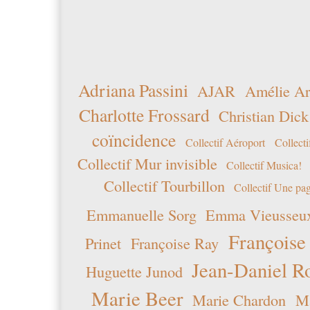
Adriana Passini
AJAR
Amélie Ar
Charlotte Frossard
Christian Dick
coïncidence
Collectif Aéroport
Collecti
Collectif Mur invisible
Collectif Musica!
Collectif Tourbillon
Collectif Une pag
Emmanuelle Sorg
Emma Vieusseu
Françoise
Prinet
Françoise Ray
Jean-Daniel R
Huguette Junod
Marie Beer
Marie Chardon
Ma