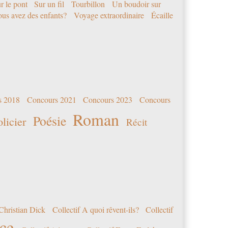
r le pont
Sur un fil
Tourbillon
Un boudoir sur
us avez des enfants?
Voyage extraordinaire
Écaille
s 2018
Concours 2021
Concours 2023
Concours
Roman
Poésie
olicier
Récit
Christian Dick
Collectif A quoi rêvent-ils?
Collectif
nce