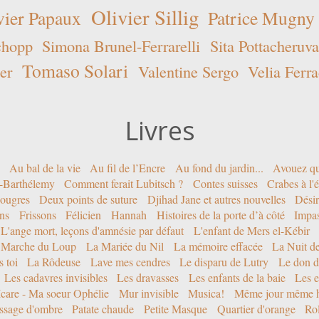
Olivier Sillig
vier Papaux
Patrice Mugny
chopp
Simona Brunel-Ferrarelli
Sita Pottacheruva
Tomaso Solari
er
Valentine Sergo
Velia Ferra
Livres
Au bal de la vie
Au fil de l’Encre
Au fond du jardin...
Avouez qu
nt-Barthélemy
Comment ferait Lubitsch ?
Contes suisses
Crabes à l'
ougres
Deux points de suture
Djihad Jane et autres nouvelles
Désir
ons
Frissons
Félicien
Hannah
Histoires de la porte d’à côté
Impa
L'ange mort, leçons d'amnésie par défaut
L'enfant de Mers el-Kébir
 Marche du Loup
La Mariée du Nil
La mémoire effacée
La Nuit d
 toi
La Rôdeuse
Lave mes cendres
Le disparu de Lutry
Le don d
Les cadavres invisibles
Les dravasses
Les enfants de la baie
Les e
Icare - Ma soeur Ophélie
Mur invisible
Musica!
Même jour même h
ssage d'ombre
Patate chaude
Petite Masque
Quartier d'orange
Rol