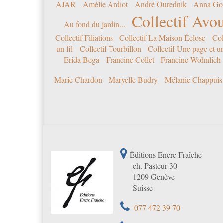
AJAR
Amélie Ardiot
André Ourednik
Anna Go
Collectif Avou
Au fond du jardin...
Collectif Filiations
Collectif La Maison Éclose
Col
un fil
Collectif Tourbillon
Collectif Une page et u
Erida Bega
Francine Collet
Francine Wohnlich
Marie Chardon
Maryelle Budry
Mélanie Chappuis
Éditions Encre Fraîche
ch. Pasteur 30
1209 Genève
Suisse
077 472 39 70