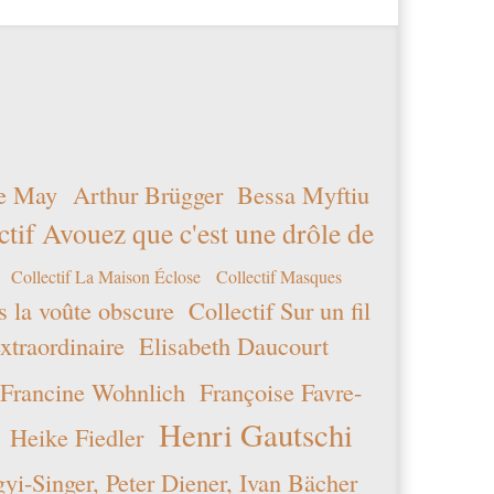
toutes
entrées
spam.
six
plus
neuf
moins
e May
Arthur Brügger
Bessa Myftiu
dix
ctif Avouez que c'est une drôle de
Collectif La Maison Éclose
Collectif Masques
s la voûte obscure
Collectif Sur un fil
xtraordinaire
Elisabeth Daucourt
Francine Wohnlich
Françoise Favre-
Henri Gautschi
Heike Fiedler
i-Singer, Peter Diener, Ivan Bächer