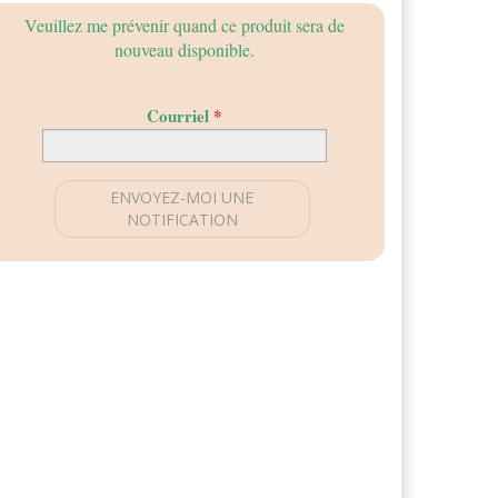
Veuillez me prévenir quand ce produit sera de
Cette
nouveau disponible.
question
a
pour
Courriel
*
but
de
vérifier
que
vous
êtes
bien
un
visiteur
et
non
un
robot
afin
de
prévenir