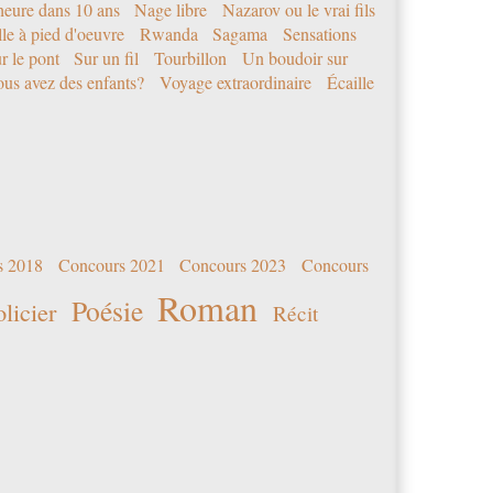
eure dans 10 ans
Nage libre
Nazarov ou le vrai fils
le à pied d'oeuvre
Rwanda
Sagama
Sensations
r le pont
Sur un fil
Tourbillon
Un boudoir sur
us avez des enfants?
Voyage extraordinaire
Écaille
s 2018
Concours 2021
Concours 2023
Concours
Roman
Poésie
olicier
Récit