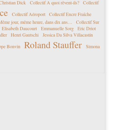
Christian Dick
Collectif A quoi rêvent-ils?
Collectif
nce
Collectif Aéroport
Collectif Encre Fraîche
 Même jour, même heure, dans dix ans…
Collectif Sur
Elisabeth Daucourt
Emmanuelle Sorg
Eric Driot
dler
Henri Gautschi
Jessica Da Silva Villacastín
Roland Stauffer
ippe Bonvin
Simona