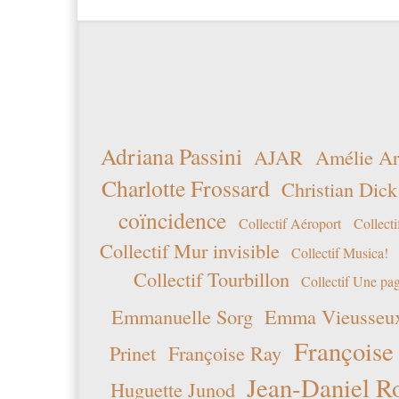
Adriana Passini
AJAR
Amélie Ar
Charlotte Frossard
Christian Dick
coïncidence
Collectif Aéroport
Collecti
Collectif Mur invisible
Collectif Musica!
Collectif Tourbillon
Collectif Une pag
Emmanuelle Sorg
Emma Vieusseu
Françoise
Prinet
Françoise Ray
Jean-Daniel R
Huguette Junod