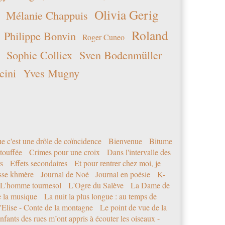
Olivia Gerig
Mélanie Chappuis
Roland
Philippe Bonvin
Roger Cuneo
Sophie Colliex
Sven Bodenmüller
cini
Yves Mugny
e c'est une drôle de coïncidence
Bienvenue
Bitume
étouffée
Crimes pour une croix
Dans l'intervalle des
s
Effets secondaires
Et pour rentrer chez moi, je
sse khmère
Journal de Noé
Journal en poésie
K-
L'homme tournesol
L'Ogre du Salève
La Dame de
e la musique
La nuit la plus longue : au temps de
'Elise - Conte de la montagne
Le point de vue de la
nfants des rues m’ont appris à écouter les oiseaux -