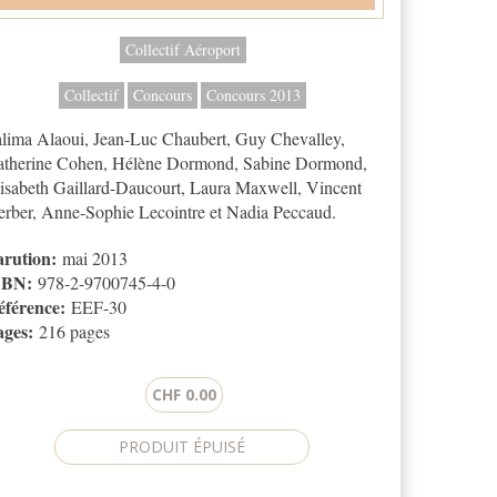
Collectif Aéroport
Collectif
Concours
Concours 2013
lima Alaoui, Jean-Luc Chaubert, Guy Chevalley,
atherine Cohen, Hélène Dormond, Sabine Dormond,
isabeth Gaillard-Daucourt, Laura Maxwell, Vincent
rber, Anne-Sophie Lecointre et Nadia Peccaud.
arution:
mai 2013
SBN:
978-2-9700745-4-0
éférence:
EEF-30
ages:
216 pages
CHF 0.00
CHA