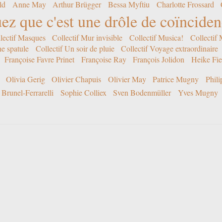
ld
Anne May
Arthur Brügger
Bessa Myftiu
Charlotte Frossard
ez que c'est une drôle de coïncide
lectif Masques
Collectif Mur invisible
Collectif Musica!
Collectif
ne spatule
Collectif Un soir de pluie
Collectif Voyage extraordinaire
Françoise Favre Prinet
Françoise Ray
François Jolidon
Heike Fie
Olivia Gerig
Olivier Chapuis
Olivier May
Patrice Mugny
Phil
Brunel-Ferrarelli
Sophie Colliex
Sven Bodenmüller
Yves Mugny