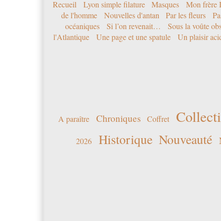
Recueil
Lyon simple filature
Masques
Mon frère 
de l'homme
Nouvelles d'antan
Par les fleurs
Pa
océaniques
Si l’on revenait…
Sous la voûte ob
l'Atlantique
Une page et une spatule
Un plaisir ac
Collecti
Chroniques
A paraître
Coffret
Historique
Nouveauté
2026