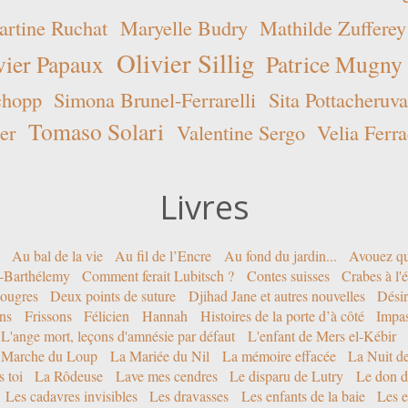
rtine Ruchat
Maryelle Budry
Mathilde Zufferey
Olivier Sillig
vier Papaux
Patrice Mugny
chopp
Simona Brunel-Ferrarelli
Sita Pottacheruva
Tomaso Solari
er
Valentine Sergo
Velia Ferra
Livres
Au bal de la vie
Au fil de l’Encre
Au fond du jardin...
Avouez qu
nt-Barthélemy
Comment ferait Lubitsch ?
Contes suisses
Crabes à l'
ougres
Deux points de suture
Djihad Jane et autres nouvelles
Désir
ons
Frissons
Félicien
Hannah
Histoires de la porte d’à côté
Impa
L'ange mort, leçons d'amnésie par défaut
L'enfant de Mers el-Kébir
 Marche du Loup
La Mariée du Nil
La mémoire effacée
La Nuit d
 toi
La Rôdeuse
Lave mes cendres
Le disparu de Lutry
Le don d
Les cadavres invisibles
Les dravasses
Les enfants de la baie
Les e