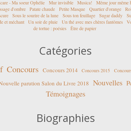
Icare - Ma soeur Ophélie
Mur invisible
Musica!
Même jour même h
ssage d'ombre
Patate chaude
Petite Masque
Quartier d'orange
Rol
scure
Sous le sourire de la lune
Sous ton feuillage
Sugar daddy
Su
ide et méchant
Un soir de pluie
Un thé avec mes chères fantômes
Vo
de tortue : poésies
Être de papier
Catégories
f
Concours
Concours 2014
Concours 2015
Concour
Nouvelles
P
Nouvelle parution Salon du Livre 2018
Témoignages
Biographies