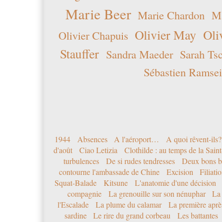
Marie Beer
Marie Chardon
Ma
Olivier May
Oli
Olivier Chapuis
Stauffer
Sandra Maeder
Sarah Ts
Sébastien Ramsei
1944
Absences
A l'aéroport…
A quoi rêvent-ils?
d'août
Ciao Letizia
Clothilde : au temps de la Sai
turbulences
De si rudes tendresses
Deux bons b
contourne l'ambassade de Chine
Excision
Filiati
Squat-Balade
Kitsune
L'anatomie d'une décision
compagnie
La grenouille sur son nénuphar
La
l'Escalade
La plume du calamar
La première après
sardine
Le rire du grand corbeau
Les battantes