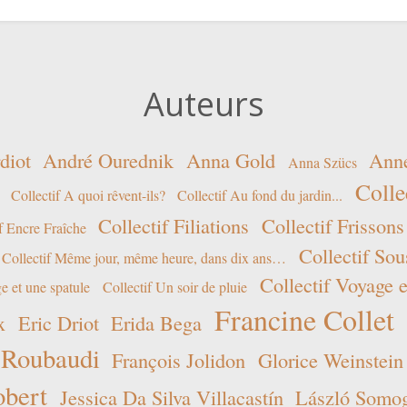
Auteurs
diot
André Ourednik
Anna Gold
Ann
Anna Szücs
Colle
Collectif A quoi rêvent-ils?
Collectif Au fond du jardin...
Collectif Filiations
Collectif Frissons
f Encre Fraîche
Collectif Sou
Collectif Même jour, même heure, dans dix ans…
Collectif Voyage e
e et une spatule
Collectif Un soir de pluie
Francine Collet
x
Eric Driot
Erida Bega
 Roubaudi
François Jolidon
Glorice Weinstein
obert
Jessica Da Silva Villacastín
László Somogy