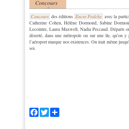
Concours
Product tabs
(onglet actif)
Concours
des éditions
Encre Fraîche
avec la parti
Catherine Cohen, Hélène Dormond, Sabine Dormond,
Lecointre, Laura Maxwell, Nadia Peccaud. Départs ou
déserté, dans une métropole ou sur une île, qu’on y
l’aéroport marque nos existences. On irait même jusqu’
soi.
Facebook
Twitter
Share