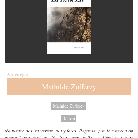
Auteur(s):
Mathilde Zufferey
Mathilde Zufferey
Roman
Ne pleure pas, tu verras, tu t’y feras. Regarde, par le carreau on
aperçoit ma maison, là, tout près, collée à l’église. De ta