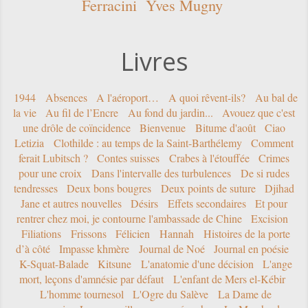
Ferracini
Yves Mugny
Livres
1944
Absences
A l'aéroport…
A quoi rêvent-ils?
Au bal de
la vie
Au fil de l’Encre
Au fond du jardin...
Avouez que c'est
une drôle de coïncidence
Bienvenue
Bitume d'août
Ciao
Letizia
Clothilde : au temps de la Saint-Barthélemy
Comment
ferait Lubitsch ?
Contes suisses
Crabes à l'étouffée
Crimes
pour une croix
Dans l'intervalle des turbulences
De si rudes
tendresses
Deux bons bougres
Deux points de suture
Djihad
Jane et autres nouvelles
Désirs
Effets secondaires
Et pour
rentrer chez moi, je contourne l'ambassade de Chine
Excision
Filiations
Frissons
Félicien
Hannah
Histoires de la porte
d’à côté
Impasse khmère
Journal de Noé
Journal en poésie
K-Squat-Balade
Kitsune
L'anatomie d'une décision
L'ange
mort, leçons d'amnésie par défaut
L'enfant de Mers el-Kébir
L'homme tournesol
L'Ogre du Salève
La Dame de