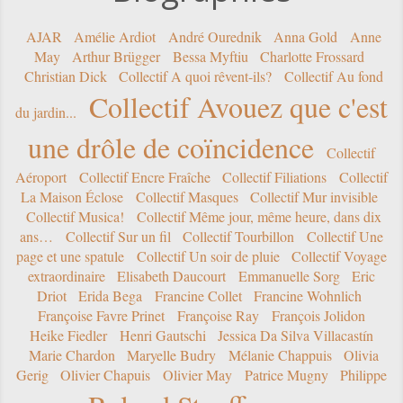
AJAR
Amélie Ardiot
André Ourednik
Anna Gold
Anne
May
Arthur Brügger
Bessa Myftiu
Charlotte Frossard
Christian Dick
Collectif A quoi rêvent-ils?
Collectif Au fond
Collectif Avouez que c'est
du jardin...
une drôle de coïncidence
Collectif
Aéroport
Collectif Encre Fraîche
Collectif Filiations
Collectif
La Maison Éclose
Collectif Masques
Collectif Mur invisible
Collectif Musica!
Collectif Même jour, même heure, dans dix
ans…
Collectif Sur un fil
Collectif Tourbillon
Collectif Une
page et une spatule
Collectif Un soir de pluie
Collectif Voyage
extraordinaire
Elisabeth Daucourt
Emmanuelle Sorg
Eric
Driot
Erida Bega
Francine Collet
Francine Wohnlich
Françoise Favre Prinet
Françoise Ray
François Jolidon
Heike Fiedler
Henri Gautschi
Jessica Da Silva Villacastín
Marie Chardon
Maryelle Budry
Mélanie Chappuis
Olivia
Gerig
Olivier Chapuis
Olivier May
Patrice Mugny
Philippe