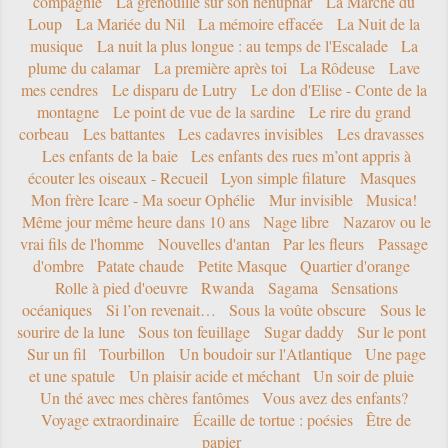
compagnie
La grenouille sur son nénuphar
La Marche du
Loup
La Mariée du Nil
La mémoire effacée
La Nuit de la
musique
La nuit la plus longue : au temps de l'Escalade
La
plume du calamar
La première après toi
La Rôdeuse
Lave
mes cendres
Le disparu de Lutry
Le don d'Elise - Conte de la
montagne
Le point de vue de la sardine
Le rire du grand
corbeau
Les battantes
Les cadavres invisibles
Les dravasses
Les enfants de la baie
Les enfants des rues m’ont appris à
écouter les oiseaux - Recueil
Lyon simple filature
Masques
Mon frère Icare - Ma soeur Ophélie
Mur invisible
Musica!
Même jour même heure dans 10 ans
Nage libre
Nazarov ou le
vrai fils de l'homme
Nouvelles d'antan
Par les fleurs
Passage
d'ombre
Patate chaude
Petite Masque
Quartier d'orange
Rolle à pied d'oeuvre
Rwanda
Sagama
Sensations
océaniques
Si l’on revenait…
Sous la voûte obscure
Sous le
sourire de la lune
Sous ton feuillage
Sugar daddy
Sur le pont
Sur un fil
Tourbillon
Un boudoir sur l'Atlantique
Une page
et une spatule
Un plaisir acide et méchant
Un soir de pluie
Un thé avec mes chères fantômes
Vous avez des enfants?
Voyage extraordinaire
Écaille de tortue : poésies
Être de
papier