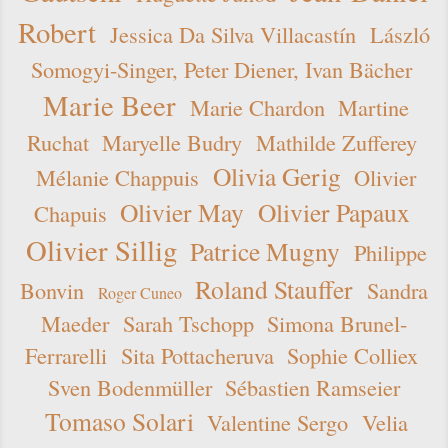
Robert
Jessica Da Silva Villacastín
László
Somogyi-Singer, Peter Diener, Ivan Bächer
Marie Beer
Marie Chardon
Martine
Ruchat
Maryelle Budry
Mathilde Zufferey
Olivia Gerig
Mélanie Chappuis
Olivier
Olivier May
Olivier Papaux
Chapuis
Olivier Sillig
Patrice Mugny
Philippe
Roland Stauffer
Bonvin
Sandra
Roger Cuneo
Maeder
Sarah Tschopp
Simona Brunel-
Ferrarelli
Sita Pottacheruva
Sophie Colliex
Sven Bodenmüller
Sébastien Ramseier
Tomaso Solari
Valentine Sergo
Velia