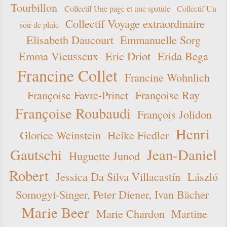
Tourbillon
Collectif Une page et une spatule
Collectif Un
Collectif Voyage extraordinaire
soir de pluie
Elisabeth Daucourt
Emmanuelle Sorg
Emma Vieusseux
Eric Driot
Erida Bega
Francine Collet
Francine Wohnlich
Françoise Favre-Prinet
Françoise Ray
Françoise Roubaudi
François Jolidon
Henri
Glorice Weinstein
Heike Fiedler
Gautschi
Jean-Daniel
Huguette Junod
Robert
Jessica Da Silva Villacastín
László
Somogyi-Singer, Peter Diener, Ivan Bächer
Marie Beer
Marie Chardon
Martine