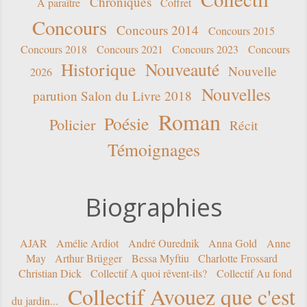
Chroniques
A paraître
Coffret
Concours
Concours 2014
Concours 2015
Concours 2018
Concours 2021
Concours 2023
Concours
Historique
Nouveauté
Nouvelle
2026
Nouvelles
parution Salon du Livre 2018
Roman
Poésie
Policier
Récit
Témoignages
Biographies
AJAR
Amélie Ardiot
André Ourednik
Anna Gold
Anne
May
Arthur Brügger
Bessa Myftiu
Charlotte Frossard
Christian Dick
Collectif A quoi rêvent-ils?
Collectif Au fond
Collectif Avouez que c'est
du jardin...