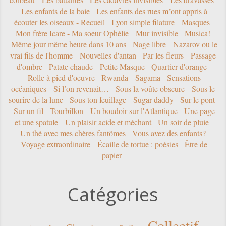
Les enfants de la baie
Les enfants des rues m’ont appris à
écouter les oiseaux - Recueil
Lyon simple filature
Masques
Mon frère Icare - Ma soeur Ophélie
Mur invisible
Musica!
Même jour même heure dans 10 ans
Nage libre
Nazarov ou le
vrai fils de l'homme
Nouvelles d'antan
Par les fleurs
Passage
d'ombre
Patate chaude
Petite Masque
Quartier d'orange
Rolle à pied d'oeuvre
Rwanda
Sagama
Sensations
océaniques
Si l’on revenait…
Sous la voûte obscure
Sous le
sourire de la lune
Sous ton feuillage
Sugar daddy
Sur le pont
Sur un fil
Tourbillon
Un boudoir sur l'Atlantique
Une page
et une spatule
Un plaisir acide et méchant
Un soir de pluie
Un thé avec mes chères fantômes
Vous avez des enfants?
Voyage extraordinaire
Écaille de tortue : poésies
Être de
papier
Catégories
Collectif