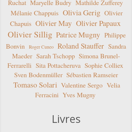
Ruchat
Maryelle Budry
Mathilde Zufferey
Olivia Gerig
Mélanie Chappuis
Olivier
Olivier May
Olivier Papaux
Chapuis
Olivier Sillig
Patrice Mugny
Philippe
Roland Stauffer
Bonvin
Sandra
Roger Cuneo
Maeder
Sarah Tschopp
Simona Brunel-
Ferrarelli
Sita Pottacheruva
Sophie Colliex
Sven Bodenmüller
Sébastien Ramseier
Tomaso Solari
Valentine Sergo
Velia
Ferracini
Yves Mugny
Livres