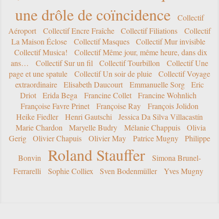
une drôle de coïncidence
Collectif
Aéroport
Collectif Encre Fraîche
Collectif Filiations
Collectif
La Maison Éclose
Collectif Masques
Collectif Mur invisible
Collectif Musica!
Collectif Même jour, même heure, dans dix
ans…
Collectif Sur un fil
Collectif Tourbillon
Collectif Une
page et une spatule
Collectif Un soir de pluie
Collectif Voyage
extraordinaire
Elisabeth Daucourt
Emmanuelle Sorg
Eric
Driot
Erida Bega
Francine Collet
Francine Wohnlich
Françoise Favre Prinet
Françoise Ray
François Jolidon
Heike Fiedler
Henri Gautschi
Jessica Da Silva Villacastín
Marie Chardon
Maryelle Budry
Mélanie Chappuis
Olivia
Gerig
Olivier Chapuis
Olivier May
Patrice Mugny
Philippe
Roland Stauffer
Bonvin
Simona Brunel-
Ferrarelli
Sophie Colliex
Sven Bodenmüller
Yves Mugny