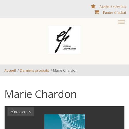
Aller au contenu principal
Ajouter à votre liste
Panier d´achat
Accueil
/
Derniers produits
/
Marie Chardon
Marie Chardon
TÉMOIGNAGES