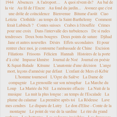
1944
Absences
A l'aéroport…
A quoi rêvent-ils?
Au bal de
la vie
Au fil de l’Encre
Au fond du jardin...
Avouez que c'est
une drôle de coïncidence
Bienvenue
Bitume d'août
Ciao
Letizia
Clothilde : au temps de la Saint-Barthélemy
Comment
ferait Lubitsch ?
Contes suisses
Crabes à l'étouffée
Crimes
pour une croix
Dans l'intervalle des turbulences
De si rudes
tendresses
Deux bons bougres
Deux points de suture
Djihad
Jane et autres nouvelles
Désirs
Effets secondaires
Et pour
rentrer chez moi, je contourne l'ambassade de Chine
Excision
Filiations
Frissons
Félicien
Hannah
Histoires de la porte
d’à côté
Impasse khmère
Journal de Noé
Journal en poésie
K-Squat-Balade
Kitsune
L'anatomie d'une décision
L'ange
mort, leçons d'amnésie par défaut
L'enfant de Mers el-Kébir
L'homme tournesol
L'Ogre du Salève
La Dame de
compagnie
La grenouille sur son nénuphar
La Marche du
Loup
La Mariée du Nil
La mémoire effacée
La Nuit de la
musique
La nuit la plus longue : au temps de l'Escalade
La
plume du calamar
La première après toi
La Rôdeuse
Lave
mes cendres
Le disparu de Lutry
Le don d'Elise - Conte de la
montagne
Le point de vue de la sardine
Le rire du grand
corbeau
Les battantes
Les cadavres invisibles
Les dravasses