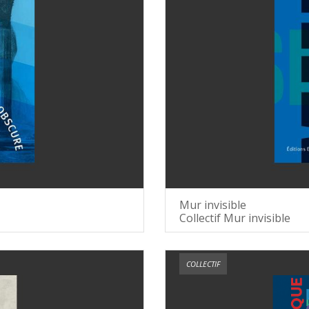
Mur invisible
Collectif Mur invisible
COLLECTIF