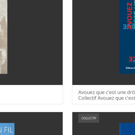
Avouez que c'est une drô
Collectif Avouez que c'es
COLLECTIF