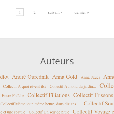
1
2
suivant ›
dernier »
Auteurs
diot
André Ourednik
Anna Gold
Ann
Anna Szücs
Colle
Collectif A quoi rêvent-ils?
Collectif Au fond du jardin...
Collectif Filiations
Collectif Frissons
f Encre Fraîche
Collectif Sou
Collectif Même jour, même heure, dans dix ans…
Collectif Voyage e
e et une spatule
Collectif Un soir de pluie