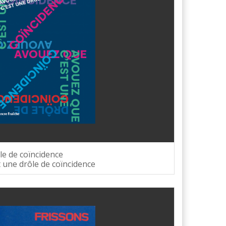
le de coïncidence
t une drôle de coïncidence