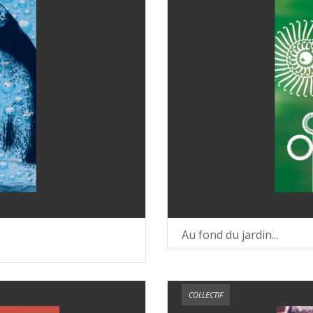
Au fond du jardin...
COLLECTIF