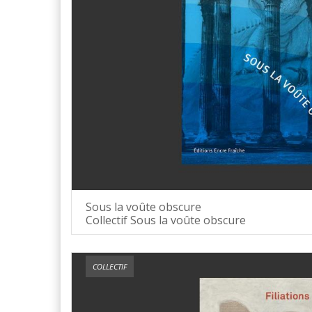
Sous la voûte obscure
Collectif Sous la voûte obscure
COLLECTIF