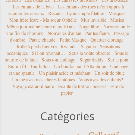
Les enfants de la baie
Les enfants des rues m’ont appris à
écouter les oiseaux - Recueil
Lyon simple filature
Masques
Mon frère Icare - Ma soeur Ophélie
Mur invisible
Musica!
Même jour même heure dans 10 ans
Nage libre
Nazarov ou le
vrai fils de l'homme
Nouvelles d'antan
Par les fleurs
Passage
d'ombre
Patate chaude
Petite Masque
Quartier d'orange
Rolle à pied d'oeuvre
Rwanda
Sagama
Sensations
océaniques
Si l’on revenait…
Sous la voûte obscure
Sous le
sourire de la lune
Sous ton feuillage
Sugar daddy
Sur le pont
Sur un fil
Tourbillon
Un boudoir sur l'Atlantique
Une page
et une spatule
Un plaisir acide et méchant
Un soir de pluie
Un thé avec mes chères fantômes
Vous avez des enfants?
Voyage extraordinaire
Écaille de tortue : poésies
Être de
papier
Catégories
Collectif