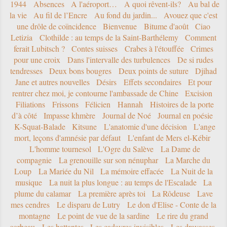
1944
Absences
A l'aéroport…
A quoi rêvent-ils?
Au bal de
la vie
Au fil de l’Encre
Au fond du jardin...
Avouez que c'est
une drôle de coïncidence
Bienvenue
Bitume d'août
Ciao
Letizia
Clothilde : au temps de la Saint-Barthélemy
Comment
ferait Lubitsch ?
Contes suisses
Crabes à l'étouffée
Crimes
pour une croix
Dans l'intervalle des turbulences
De si rudes
tendresses
Deux bons bougres
Deux points de suture
Djihad
Jane et autres nouvelles
Désirs
Effets secondaires
Et pour
rentrer chez moi, je contourne l'ambassade de Chine
Excision
Filiations
Frissons
Félicien
Hannah
Histoires de la porte
d’à côté
Impasse khmère
Journal de Noé
Journal en poésie
K-Squat-Balade
Kitsune
L'anatomie d'une décision
L'ange
mort, leçons d'amnésie par défaut
L'enfant de Mers el-Kébir
L'homme tournesol
L'Ogre du Salève
La Dame de
compagnie
La grenouille sur son nénuphar
La Marche du
Loup
La Mariée du Nil
La mémoire effacée
La Nuit de la
musique
La nuit la plus longue : au temps de l'Escalade
La
plume du calamar
La première après toi
La Rôdeuse
Lave
mes cendres
Le disparu de Lutry
Le don d'Elise - Conte de la
montagne
Le point de vue de la sardine
Le rire du grand
corbeau
Les battantes
Les cadavres invisibles
Les dravasses