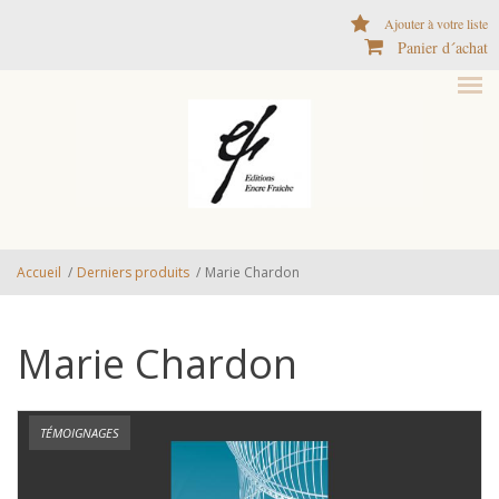
Aller au contenu principal
Ajouter à votre liste
Panier d´achat
Accueil
/
Derniers produits
/
Marie Chardon
Marie Chardon
TÉMOIGNAGES