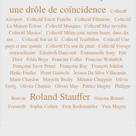
une drôle de coïncidence
Collectif
Aéroport
Collectif Encre Fraîche
Collectif Filiations
Collectif
La Maison Éclose
Collectif Masques
Collectif Mur invisible
Collectif Musica!
Collectif Même jour, même heure, dans dix
ans…
Collectif Sur un fil
Collectif Tourbillon
Collectif Une
page et une spatule
Collectif Un soir de pluie
Collectif Voyage
extraordinaire
Elisabeth Daucourt
Emmanuelle Sorg
Eric
Driot
Erida Bega
Francine Collet
Francine Wohnlich
Françoise Favre Prinet
Françoise Ray
François Jolidon
Heike Fiedler
Henri Gautschi
Jessica Da Silva Villacastín
Marie Chardon
Maryelle Budry
Mélanie Chappuis
Olivia
Gerig
Olivier Chapuis
Olivier May
Patrice Mugny
Philippe
Roland Stauffer
Bonvin
Simona Brunel-
Ferrarelli
Sophie Colliex
Sven Bodenmüller
Yves Mugny