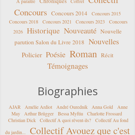
Chroniques
A paraître
Coffret
Concours
Concours 2014
Concours 2015
Concours 2018
Concours 2021
Concours 2023
Concours
Historique
Nouveauté
Nouvelle
2026
Nouvelles
parution Salon du Livre 2018
Roman
Poésie
Policier
Récit
Témoignages
Biographies
AJAR
Amélie Ardiot
André Ourednik
Anna Gold
Anne
May
Arthur Brügger
Bessa Myftiu
Charlotte Frossard
Christian Dick
Collectif A quoi rêvent-ils?
Collectif Au fond
Collectif Avouez que c'est
du jardin...