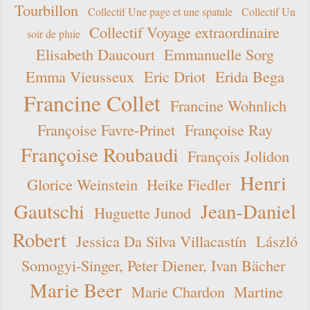
Tourbillon
Collectif Une page et une spatule
Collectif Un
Collectif Voyage extraordinaire
soir de pluie
Elisabeth Daucourt
Emmanuelle Sorg
Emma Vieusseux
Eric Driot
Erida Bega
Francine Collet
Francine Wohnlich
Françoise Favre-Prinet
Françoise Ray
Françoise Roubaudi
François Jolidon
Henri
Glorice Weinstein
Heike Fiedler
Gautschi
Jean-Daniel
Huguette Junod
Robert
Jessica Da Silva Villacastín
László
Somogyi-Singer, Peter Diener, Ivan Bächer
Marie Beer
Marie Chardon
Martine