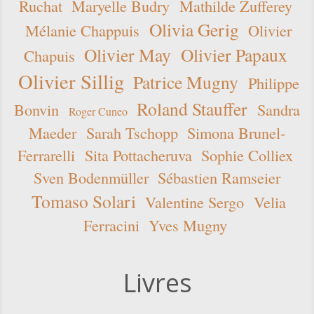
Ruchat
Maryelle Budry
Mathilde Zufferey
Olivia Gerig
Mélanie Chappuis
Olivier
Olivier May
Olivier Papaux
Chapuis
Olivier Sillig
Patrice Mugny
Philippe
Roland Stauffer
Bonvin
Sandra
Roger Cuneo
Maeder
Sarah Tschopp
Simona Brunel-
Ferrarelli
Sita Pottacheruva
Sophie Colliex
Sven Bodenmüller
Sébastien Ramseier
Tomaso Solari
Valentine Sergo
Velia
Ferracini
Yves Mugny
Livres