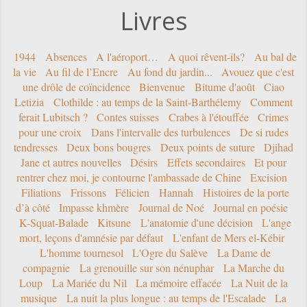
Livres
1944
Absences
A l'aéroport…
A quoi rêvent-ils?
Au bal de
la vie
Au fil de l’Encre
Au fond du jardin...
Avouez que c'est
une drôle de coïncidence
Bienvenue
Bitume d'août
Ciao
Letizia
Clothilde : au temps de la Saint-Barthélemy
Comment
ferait Lubitsch ?
Contes suisses
Crabes à l'étouffée
Crimes
pour une croix
Dans l'intervalle des turbulences
De si rudes
tendresses
Deux bons bougres
Deux points de suture
Djihad
Jane et autres nouvelles
Désirs
Effets secondaires
Et pour
rentrer chez moi, je contourne l'ambassade de Chine
Excision
Filiations
Frissons
Félicien
Hannah
Histoires de la porte
d’à côté
Impasse khmère
Journal de Noé
Journal en poésie
K-Squat-Balade
Kitsune
L'anatomie d'une décision
L'ange
mort, leçons d'amnésie par défaut
L'enfant de Mers el-Kébir
L'homme tournesol
L'Ogre du Salève
La Dame de
compagnie
La grenouille sur son nénuphar
La Marche du
Loup
La Mariée du Nil
La mémoire effacée
La Nuit de la
musique
La nuit la plus longue : au temps de l'Escalade
La