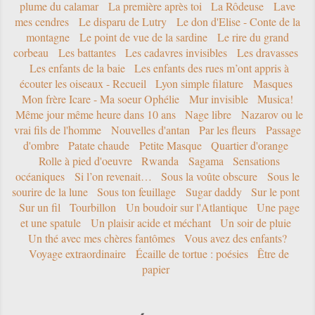
plume du calamar
La première après toi
La Rôdeuse
Lave
mes cendres
Le disparu de Lutry
Le don d'Elise - Conte de la
montagne
Le point de vue de la sardine
Le rire du grand
corbeau
Les battantes
Les cadavres invisibles
Les dravasses
Les enfants de la baie
Les enfants des rues m’ont appris à
écouter les oiseaux - Recueil
Lyon simple filature
Masques
Mon frère Icare - Ma soeur Ophélie
Mur invisible
Musica!
Même jour même heure dans 10 ans
Nage libre
Nazarov ou le
vrai fils de l'homme
Nouvelles d'antan
Par les fleurs
Passage
d'ombre
Patate chaude
Petite Masque
Quartier d'orange
Rolle à pied d'oeuvre
Rwanda
Sagama
Sensations
océaniques
Si l’on revenait…
Sous la voûte obscure
Sous le
sourire de la lune
Sous ton feuillage
Sugar daddy
Sur le pont
Sur un fil
Tourbillon
Un boudoir sur l'Atlantique
Une page
et une spatule
Un plaisir acide et méchant
Un soir de pluie
Un thé avec mes chères fantômes
Vous avez des enfants?
Voyage extraordinaire
Écaille de tortue : poésies
Être de
papier