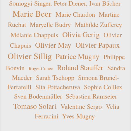
Somogyi-Singer, Peter Diener, Ivan Bächer
Marie Beer
Marie Chardon
Martine
Ruchat
Maryelle Budry
Mathilde Zufferey
Olivia Gerig
Mélanie Chappuis
Olivier
Olivier May
Olivier Papaux
Chapuis
Olivier Sillig
Patrice Mugny
Philippe
Roland Stauffer
Bonvin
Sandra
Roger Cuneo
Maeder
Sarah Tschopp
Simona Brunel-
Ferrarelli
Sita Pottacheruva
Sophie Colliex
Sven Bodenmüller
Sébastien Ramseier
Tomaso Solari
Valentine Sergo
Velia
Ferracini
Yves Mugny