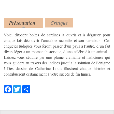
Cette
question
a
pour
Présentation
Critique
Product tabs
but
(onglet actif)
de
Voici dix-sept boîtes de sardines à ouvrir et à déguster pour
vérifier
chaque fois découvrir l’anecdote racontée et son narrateur ! Ces
que
enquêtes ludiques vous feront passer d’un pays à l’autre, d’un fait
vous
divers léger à un moment historique, d’une célébrité à un animal...
êtes
Laissez-vous séduire par une plume vivifiante et malicieuse qui
bien
vous guidera au travers des indices jusqu’à la solution de l’énigme
un
! Des dessins de Catherine Louis illustrent chaque histoire et
visiteur
contribueront certainement à votre succès de fin limier.
et
non
Facebook
Twitter
Share
un
robot
afin
de
prévenir