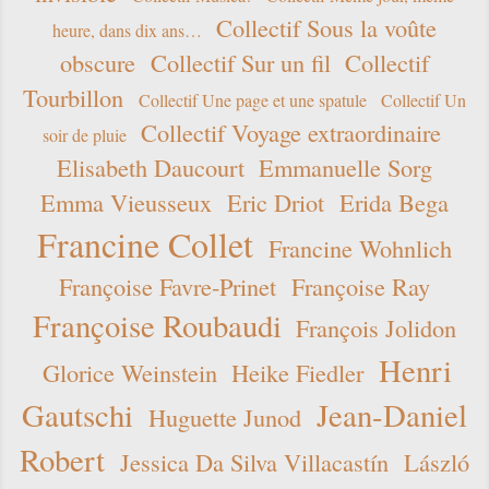
Collectif Sous la voûte
heure, dans dix ans…
obscure
Collectif Sur un fil
Collectif
Tourbillon
Collectif Une page et une spatule
Collectif Un
Collectif Voyage extraordinaire
soir de pluie
Elisabeth Daucourt
Emmanuelle Sorg
Emma Vieusseux
Eric Driot
Erida Bega
Francine Collet
Francine Wohnlich
Françoise Favre-Prinet
Françoise Ray
Françoise Roubaudi
François Jolidon
Henri
Glorice Weinstein
Heike Fiedler
Gautschi
Jean-Daniel
Huguette Junod
Robert
Jessica Da Silva Villacastín
László