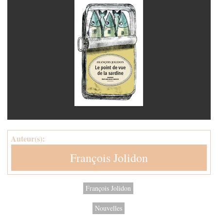
Auteur(s):
François Jolidon
François Jolidon
Nouvelles