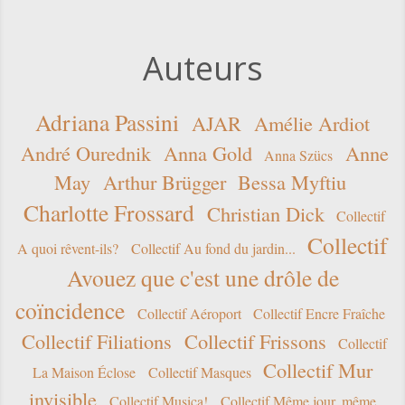
toutes
entrées
spam.
Auteurs
six
plus
neuf
Adriana Passini
AJAR
Amélie Ardiot
moins
André Ourednik
Anna Gold
Anne
Anna Szücs
dix
May
Arthur Brügger
Bessa Myftiu
Charlotte Frossard
Christian Dick
Collectif
Collectif
A quoi rêvent-ils?
Collectif Au fond du jardin...
Avouez que c'est une drôle de
coïncidence
Collectif Aéroport
Collectif Encre Fraîche
Collectif Filiations
Collectif Frissons
Collectif
Collectif Mur
La Maison Éclose
Collectif Masques
invisible
Collectif Musica!
Collectif Même jour, même