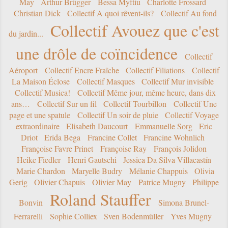
May
Arthur Brügger
Bessa Myftiu
Charlotte Frossard
Christian Dick
Collectif A quoi rêvent-ils?
Collectif Au fond
Collectif Avouez que c'est
du jardin...
une drôle de coïncidence
Collectif
Aéroport
Collectif Encre Fraîche
Collectif Filiations
Collectif
La Maison Éclose
Collectif Masques
Collectif Mur invisible
Collectif Musica!
Collectif Même jour, même heure, dans dix
ans…
Collectif Sur un fil
Collectif Tourbillon
Collectif Une
page et une spatule
Collectif Un soir de pluie
Collectif Voyage
extraordinaire
Elisabeth Daucourt
Emmanuelle Sorg
Eric
Driot
Erida Bega
Francine Collet
Francine Wohnlich
Françoise Favre Prinet
Françoise Ray
François Jolidon
Heike Fiedler
Henri Gautschi
Jessica Da Silva Villacastín
Marie Chardon
Maryelle Budry
Mélanie Chappuis
Olivia
Gerig
Olivier Chapuis
Olivier May
Patrice Mugny
Philippe
Roland Stauffer
Bonvin
Simona Brunel-
Ferrarelli
Sophie Colliex
Sven Bodenmüller
Yves Mugny