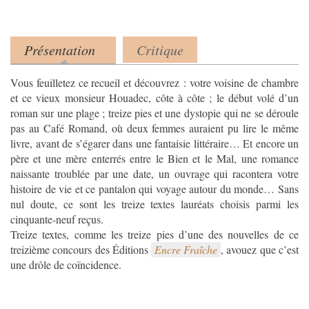
Présentation
Critique
Product tabs
(onglet actif)
Vous feuilletez ce recueil et découvrez : votre voisine de chambre
et ce vieux monsieur Houadec, côte à côte ; le début volé d’un
roman sur une plage ; treize pies et une dystopie qui ne se déroule
pas au Café Romand, où deux femmes auraient pu lire le même
livre, avant de s’égarer dans une fantaisie littéraire… Et encore un
père et une mère enterrés entre le Bien et le Mal, une romance
naissante troublée par une date, un ouvrage qui racontera votre
histoire de vie et ce pantalon qui voyage autour du monde… Sans
nul doute, ce sont les treize textes lauréats choisis parmi les
cinquante-neuf reçus.
Treize textes, comme les treize pies d’une des nouvelles de ce
treizième concours des Éditions
Encre Fraîche
, avouez que c’est
une drôle de coïncidence.