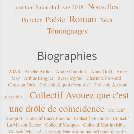
Nouvelles
parution Salon du Livre 2018
Roman
Poésie
Policier
Récit
Témoignages
Biographies
AJAR
Amélie Ardiot
André Ourednik
Anna Gold
Anne
May
Arthur Brügger
Bessa Myftiu
Charlotte Frossard
Christian Dick
Collectif A quoi rêvent-ils?
Collectif Au fond
Collectif Avouez que c'est
du jardin...
une drôle de coïncidence
Collectif
Aéroport
Collectif Encre Fraîche
Collectif Filiations
Collectif
La Maison Éclose
Collectif Masques
Collectif Mur invisible
Collectif Musica!
Collectif Même jour, même heure, dans dix