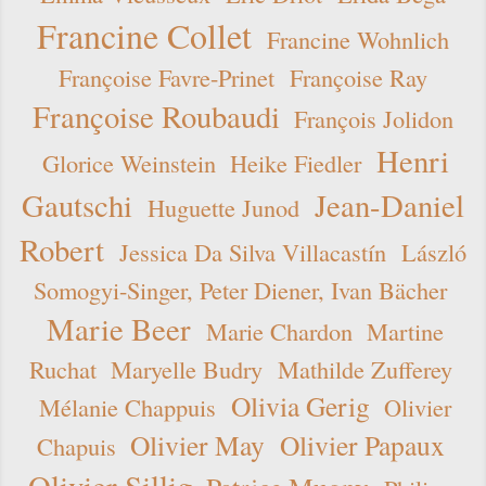
Francine Collet
Francine Wohnlich
Françoise Favre-Prinet
Françoise Ray
Françoise Roubaudi
François Jolidon
Henri
Glorice Weinstein
Heike Fiedler
Gautschi
Jean-Daniel
Huguette Junod
Robert
Jessica Da Silva Villacastín
László
Somogyi-Singer, Peter Diener, Ivan Bächer
Marie Beer
Marie Chardon
Martine
Ruchat
Maryelle Budry
Mathilde Zufferey
Olivia Gerig
Mélanie Chappuis
Olivier
Olivier May
Olivier Papaux
Chapuis