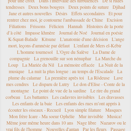
pour une croix
Dans l'intervalle des turbulences
De si rudes
tendresses
Deux bons bougres
Deux points de suture
Djihad
Jane et autres nouvelles
Désirs
Effets secondaires
Et pour
rentrer chez moi, je contourne l'ambassade de Chine
Excision
Filiations
Frissons
Félicien
Hannah
Histoires de la porte
d’à côté
Impasse khmère
Journal de Noé
Journal en poésie
K-Squat-Balade
Kitsune
L'anatomie d'une décision
L'ange
mort, leçons d'amnésie par défaut
L'enfant de Mers el-Kébir
L'homme tournesol
L'Ogre du Salève
La Dame de
compagnie
La grenouille sur son nénuphar
La Marche du
Loup
La Mariée du Nil
La mémoire effacée
La Nuit de la
musique
La nuit la plus longue : au temps de l'Escalade
La
plume du calamar
La première après toi
La Rôdeuse
Lave
mes cendres
Le disparu de Lutry
Le don d'Elise - Conte de la
montagne
Le point de vue de la sardine
Le rire du grand
corbeau
Les battantes
Les cadavres invisibles
Les dravasses
Les enfants de la baie
Les enfants des rues m’ont appris à
écouter les oiseaux - Recueil
Lyon simple filature
Masques
Mon frère Icare - Ma soeur Ophélie
Mur invisible
Musica!
Même jour même heure dans 10 ans
Nage libre
Nazarov ou le
vrai fils de l'homme
Nouvelles d'antan
Par les fleurs
Passage