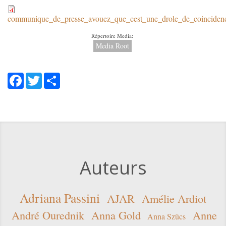
communique_de_presse_avouez_
communique_de_presse_avouez_que_cest_une_drole_de_coinciden
Répertoire Media:
Media Root
Facebook
Twitter
Share
Auteurs
Adriana Passini
AJAR
Amélie Ardiot
André Ourednik
Anna Gold
Anne
Anna Szücs