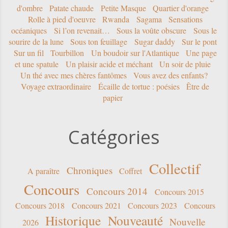
d'ombre
Patate chaude
Petite Masque
Quartier d'orange
Rolle à pied d'oeuvre
Rwanda
Sagama
Sensations
océaniques
Si l’on revenait…
Sous la voûte obscure
Sous le
sourire de la lune
Sous ton feuillage
Sugar daddy
Sur le pont
Sur un fil
Tourbillon
Un boudoir sur l'Atlantique
Une page
et une spatule
Un plaisir acide et méchant
Un soir de pluie
Un thé avec mes chères fantômes
Vous avez des enfants?
Voyage extraordinaire
Écaille de tortue : poésies
Être de
papier
Catégories
Collectif
Chroniques
A paraître
Coffret
Concours
Concours 2014
Concours 2015
Concours 2018
Concours 2021
Concours 2023
Concours
Historique
Nouveauté
Nouvelle
2026