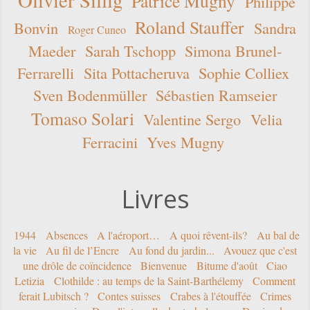
Olivier Sillig
Patrice Mugny
Philippe
Roland Stauffer
Bonvin
Sandra
Roger Cuneo
Maeder
Sarah Tschopp
Simona Brunel-
Ferrarelli
Sita Pottacheruva
Sophie Colliex
Sven Bodenmüller
Sébastien Ramseier
Tomaso Solari
Valentine Sergo
Velia
Ferracini
Yves Mugny
Livres
1944
Absences
A l'aéroport…
A quoi rêvent-ils?
Au bal de
la vie
Au fil de l’Encre
Au fond du jardin...
Avouez que c'est
une drôle de coïncidence
Bienvenue
Bitume d'août
Ciao
Letizia
Clothilde : au temps de la Saint-Barthélemy
Comment
ferait Lubitsch ?
Contes suisses
Crabes à l'étouffée
Crimes