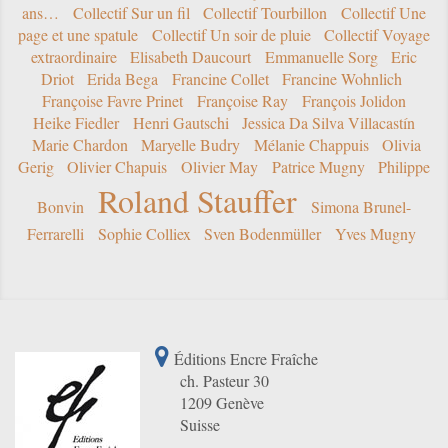
ans…
Collectif Sur un fil
Collectif Tourbillon
Collectif Une
page et une spatule
Collectif Un soir de pluie
Collectif Voyage
extraordinaire
Elisabeth Daucourt
Emmanuelle Sorg
Eric
Driot
Erida Bega
Francine Collet
Francine Wohnlich
Françoise Favre Prinet
Françoise Ray
François Jolidon
Heike Fiedler
Henri Gautschi
Jessica Da Silva Villacastín
Marie Chardon
Maryelle Budry
Mélanie Chappuis
Olivia
Gerig
Olivier Chapuis
Olivier May
Patrice Mugny
Philippe
Roland Stauffer
Bonvin
Simona Brunel-
Ferrarelli
Sophie Colliex
Sven Bodenmüller
Yves Mugny
Éditions Encre Fraîche
ch. Pasteur 30
1209 Genève
Suisse