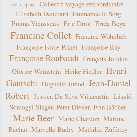
Collectif Voyage extraordinaire
soir de pluie
Elisabeth Daucourt
Emmanuelle Sorg
Emma Vieusseux
Eric Driot
Erida Bega
Francine Collet
Francine Wohnlich
Françoise Favre-Prinet
Françoise Ray
Françoise Roubaudi
François Jolidon
Henri
Glorice Weinstein
Heike Fiedler
Gautschi
Jean-Daniel
Huguette Junod
Robert
Jessica Da Silva Villacastín
László
Somogyi-Singer, Peter Diener, Ivan Bächer
Marie Beer
Marie Chardon
Martine
Ruchat
Maryelle Budry
Mathilde Zufferey