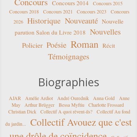
Concours
Concours 2014
Concours 2015
Concours 2018
Concours 2021
Concours 2023
Concours
Historique
Nouveauté
Nouvelle
2026
Nouvelles
parution Salon du Livre 2018
Roman
Poésie
Policier
Récit
Témoignages
Biographies
AJAR
Amélie Ardiot
André Ourednik
Anna Gold
Anne
May
Arthur Brügger
Bessa Myftiu
Charlotte Frossard
Christian Dick
Collectif A quoi rêvent-ils?
Collectif Au fond
Collectif Avouez que c'est
du jardin...
une drôle de coïncidence