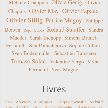
Olivia Gerig
Mélanie Chappuis
Olivier
Olivier May
Olivier Papaux
Chapuis
Olivier Sillig
Patrice Mugny
Philippe
Roland Stauffer
Bonvin
Sandra
Roger Cuneo
Maeder
Sarah Tschopp
Simona Brunel-
Ferrarelli
Sita Pottacheruva
Sophie Colliex
Sven Bodenmüller
Sébastien Ramseier
Tomaso Solari
Valentine Sergo
Velia
Ferracini
Yves Mugny
Livres
1944
Absences
A l'aéroport…
A quoi rêvent-ils?
Au bal de
la vie
Au fil de l’Encre
Au fond du jardin...
Avouez que c'est