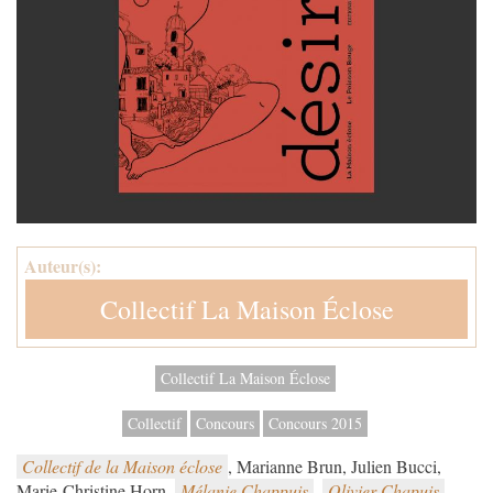
Auteur(s):
Collectif La Maison Éclose
Collectif La Maison Éclose
Collectif
Concours
Concours 2015
Collectif de la Maison éclose
, Marianne Brun, Julien Bucci,
Marie-Christine Horn,
Mélanie Chappuis
,
Olivier Chapuis
,