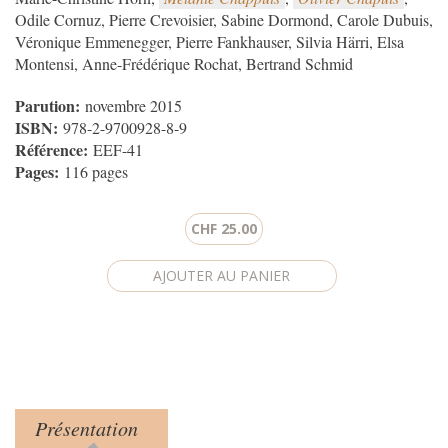
Odile Cornuz, Pierre Crevoisier, Sabine Dormond, Carole Dubuis,
Véronique Emmenegger, Pierre Fankhauser, Silvia Härri, Elsa
Montensi, Anne-Frédérique Rochat, Bertrand Schmid
Parution:
novembre 2015
ISBN:
978-2-9700928-8-9
Référence:
EEF-41
Pages:
116 pages
CHF 25.00
Présentation
Product tabs