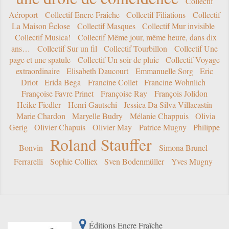
Collectif
Aéroport
Collectif Encre Fraîche
Collectif Filiations
Collectif
La Maison Éclose
Collectif Masques
Collectif Mur invisible
Collectif Musica!
Collectif Même jour, même heure, dans dix
ans…
Collectif Sur un fil
Collectif Tourbillon
Collectif Une
page et une spatule
Collectif Un soir de pluie
Collectif Voyage
extraordinaire
Elisabeth Daucourt
Emmanuelle Sorg
Eric
Driot
Erida Bega
Francine Collet
Francine Wohnlich
Françoise Favre Prinet
Françoise Ray
François Jolidon
Heike Fiedler
Henri Gautschi
Jessica Da Silva Villacastín
Marie Chardon
Maryelle Budry
Mélanie Chappuis
Olivia
Gerig
Olivier Chapuis
Olivier May
Patrice Mugny
Philippe
Roland Stauffer
Bonvin
Simona Brunel-
Ferrarelli
Sophie Colliex
Sven Bodenmüller
Yves Mugny
Éditions Encre Fraîche