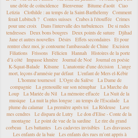
une drôle de coïncidence
Bienvenue
Bitume d'août
Ciao
Letizia
Clothilde : au temps de la Saint-Barthélemy
Comment
ferait Lubitsch ?
Contes suisses
Crabes à l'étouffée
Crimes
pour une croix
Dans l'intervalle des turbulences
De si rudes
tendresses
Deux bons bougres
Deux points de suture
Djihad
Jane et autres nouvelles
Désirs
Effets secondaires
Et pour
rentrer chez moi, je contourne l'ambassade de Chine
Excision
Filiations
Frissons
Félicien
Hannah
Histoires de la porte
d’à côté
Impasse khmère
Journal de Noé
Journal en poésie
K-Squat-Balade
Kitsune
L'anatomie d'une décision
L'ange
mort, leçons d'amnésie par défaut
L'enfant de Mers el-Kébir
L'homme tournesol
L'Ogre du Salève
La Dame de
compagnie
La grenouille sur son nénuphar
La Marche du
Loup
La Mariée du Nil
La mémoire effacée
La Nuit de la
musique
La nuit la plus longue : au temps de l'Escalade
La
plume du calamar
La première après toi
La Rôdeuse
Lave
mes cendres
Le disparu de Lutry
Le don d'Elise - Conte de la
montagne
Le point de vue de la sardine
Le rire du grand
corbeau
Les battantes
Les cadavres invisibles
Les dravasses
Les enfants de la baie
Les enfants des rues m’ont appris à