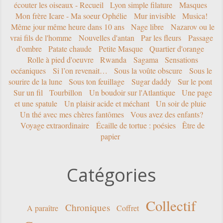
écouter les oiseaux - Recueil
Lyon simple filature
Masques
Mon frère Icare - Ma soeur Ophélie
Mur invisible
Musica!
Même jour même heure dans 10 ans
Nage libre
Nazarov ou le
vrai fils de l'homme
Nouvelles d'antan
Par les fleurs
Passage
d'ombre
Patate chaude
Petite Masque
Quartier d'orange
Rolle à pied d'oeuvre
Rwanda
Sagama
Sensations
océaniques
Si l’on revenait…
Sous la voûte obscure
Sous le
sourire de la lune
Sous ton feuillage
Sugar daddy
Sur le pont
Sur un fil
Tourbillon
Un boudoir sur l'Atlantique
Une page
et une spatule
Un plaisir acide et méchant
Un soir de pluie
Un thé avec mes chères fantômes
Vous avez des enfants?
Voyage extraordinaire
Écaille de tortue : poésies
Être de
papier
Catégories
Collectif
Chroniques
A paraître
Coffret