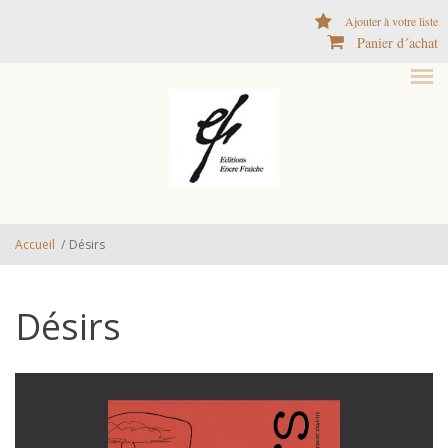
Aller au contenu principal
Ajouter à votre liste
Panier d´achat
Accueil
/
Désirs
Désirs