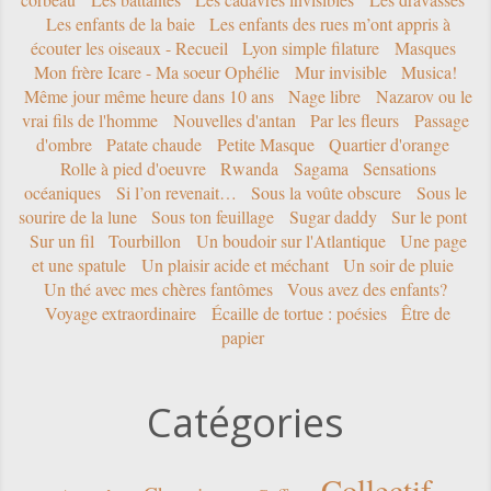
Les enfants de la baie
Les enfants des rues m’ont appris à
écouter les oiseaux - Recueil
Lyon simple filature
Masques
Mon frère Icare - Ma soeur Ophélie
Mur invisible
Musica!
Même jour même heure dans 10 ans
Nage libre
Nazarov ou le
vrai fils de l'homme
Nouvelles d'antan
Par les fleurs
Passage
d'ombre
Patate chaude
Petite Masque
Quartier d'orange
Rolle à pied d'oeuvre
Rwanda
Sagama
Sensations
océaniques
Si l’on revenait…
Sous la voûte obscure
Sous le
sourire de la lune
Sous ton feuillage
Sugar daddy
Sur le pont
Sur un fil
Tourbillon
Un boudoir sur l'Atlantique
Une page
et une spatule
Un plaisir acide et méchant
Un soir de pluie
Un thé avec mes chères fantômes
Vous avez des enfants?
Voyage extraordinaire
Écaille de tortue : poésies
Être de
papier
Catégories
Collectif