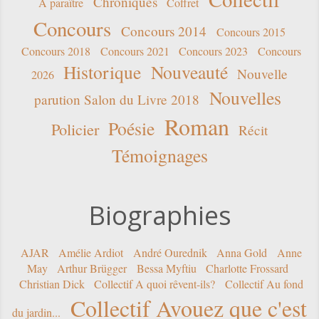
Chroniques
A paraître
Coffret
Concours
Concours 2014
Concours 2015
Concours 2018
Concours 2021
Concours 2023
Concours
Historique
Nouveauté
Nouvelle
2026
Nouvelles
parution Salon du Livre 2018
Roman
Poésie
Policier
Récit
Témoignages
Biographies
AJAR
Amélie Ardiot
André Ourednik
Anna Gold
Anne
May
Arthur Brügger
Bessa Myftiu
Charlotte Frossard
Christian Dick
Collectif A quoi rêvent-ils?
Collectif Au fond
Collectif Avouez que c'est
du jardin...