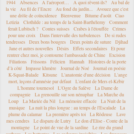
1944
Absences
A l'aéroport…
A quoi rêvent-ils?
Au bal de
la vie
Au fil de l’Encre
Au fond du jardin...
Avouez que c'est
une drôle de coïncidence
Bienvenue
Bitume d'août
Ciao
Letizia
Clothilde : au temps de la Saint-Barthélemy
Comment
ferait Lubitsch ?
Contes suisses
Crabes à l'étouffée
Crimes
pour une croix
Dans l'intervalle des turbulences
De si rudes
tendresses
Deux bons bougres
Deux points de suture
Djihad
Jane et autres nouvelles
Désirs
Effets secondaires
Et pour
rentrer chez moi, je contourne l'ambassade de Chine
Excision
Filiations
Frissons
Félicien
Hannah
Histoires de la porte
d’à côté
Impasse khmère
Journal de Noé
Journal en poésie
K-Squat-Balade
Kitsune
L'anatomie d'une décision
L'ange
mort, leçons d'amnésie par défaut
L'enfant de Mers el-Kébir
L'homme tournesol
L'Ogre du Salève
La Dame de
compagnie
La grenouille sur son nénuphar
La Marche du
Loup
La Mariée du Nil
La mémoire effacée
La Nuit de la
musique
La nuit la plus longue : au temps de l'Escalade
La
plume du calamar
La première après toi
La Rôdeuse
Lave
mes cendres
Le disparu de Lutry
Le don d'Elise - Conte de la
montagne
Le point de vue de la sardine
Le rire du grand
corbeau
Les battantes
Les cadavres invisibles
Les dravasses