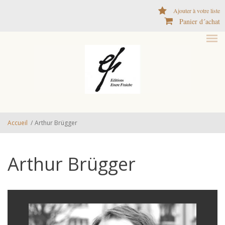
Aller au contenu principal
Ajouter à votre liste
Panier d´achat
Accueil
/
Arthur Brügger
Arthur Brügger