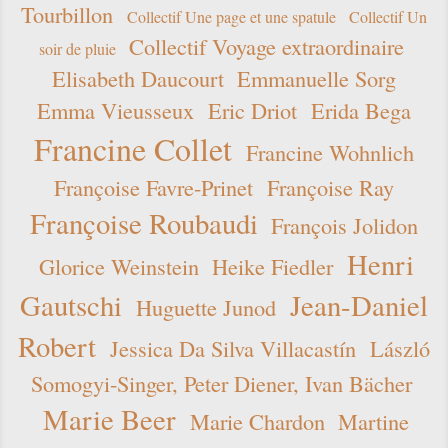
Tourbillon
Collectif Une page et une spatule
Collectif Un
Collectif Voyage extraordinaire
soir de pluie
Elisabeth Daucourt
Emmanuelle Sorg
Emma Vieusseux
Eric Driot
Erida Bega
Francine Collet
Francine Wohnlich
Françoise Favre-Prinet
Françoise Ray
Françoise Roubaudi
François Jolidon
Henri
Glorice Weinstein
Heike Fiedler
Gautschi
Jean-Daniel
Huguette Junod
Robert
Jessica Da Silva Villacastín
László
Somogyi-Singer, Peter Diener, Ivan Bächer
Marie Beer
Marie Chardon
Martine