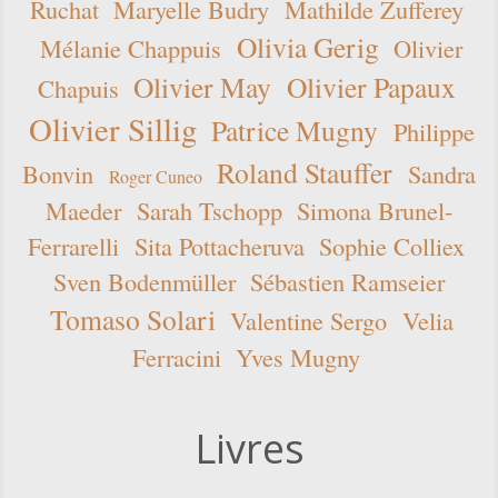
Ruchat
Maryelle Budry
Mathilde Zufferey
Olivia Gerig
Mélanie Chappuis
Olivier
Olivier May
Olivier Papaux
Chapuis
Olivier Sillig
Patrice Mugny
Philippe
Roland Stauffer
Bonvin
Sandra
Roger Cuneo
Maeder
Sarah Tschopp
Simona Brunel-
Ferrarelli
Sita Pottacheruva
Sophie Colliex
Sven Bodenmüller
Sébastien Ramseier
Tomaso Solari
Valentine Sergo
Velia
Ferracini
Yves Mugny
Livres