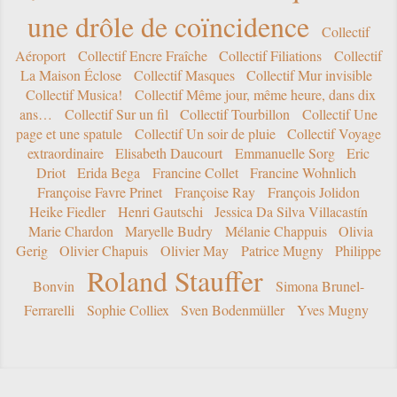
une drôle de coïncidence
Collectif
Aéroport
Collectif Encre Fraîche
Collectif Filiations
Collectif
La Maison Éclose
Collectif Masques
Collectif Mur invisible
Collectif Musica!
Collectif Même jour, même heure, dans dix
ans…
Collectif Sur un fil
Collectif Tourbillon
Collectif Une
page et une spatule
Collectif Un soir de pluie
Collectif Voyage
extraordinaire
Elisabeth Daucourt
Emmanuelle Sorg
Eric
Driot
Erida Bega
Francine Collet
Francine Wohnlich
Françoise Favre Prinet
Françoise Ray
François Jolidon
Heike Fiedler
Henri Gautschi
Jessica Da Silva Villacastín
Marie Chardon
Maryelle Budry
Mélanie Chappuis
Olivia
Gerig
Olivier Chapuis
Olivier May
Patrice Mugny
Philippe
Roland Stauffer
Bonvin
Simona Brunel-
Ferrarelli
Sophie Colliex
Sven Bodenmüller
Yves Mugny