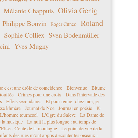
dix
Olivia Gerig
Mélanie Chappuis
Roland
Philippe Bonvin
Roger Cuneo
Sophie Colliex
Sven Bodenmüller
cini
Yves Mugny
e c'est une drôle de coïncidence
Bienvenue
Bitume
étouffée
Crimes pour une croix
Dans l'intervalle des
s
Effets secondaires
Et pour rentrer chez moi, je
sse khmère
Journal de Noé
Journal en poésie
K-
L'homme tournesol
L'Ogre du Salève
La Dame de
e la musique
La nuit la plus longue : au temps de
'Elise - Conte de la montagne
Le point de vue de la
nfants des rues m’ont appris à écouter les oiseaux -