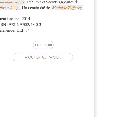
alentine Sergo
, Pablito ! et Secrets gigognes d’
livier Sillig
, Un certain été de
Mathilde Zufferey
arution:
mai 2014
SBN:
978-2-9700928-0-3
éférence:
EEF-34
CHF 35.00
CHA
Cette
question
a
pour
but
de
vérifier
que