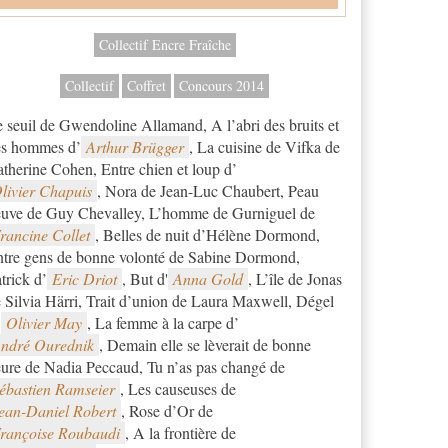
Collectif Encre Fraîche
Collectif
Coffret
Concours 2014
 seuil de Gwendoline Allamand, A l’abri des bruits et
es hommes d’
Arthur Brügger
, La cuisine de Vifka de
therine Cohen, Entre chien et loup d’
livier Chapuis
, Nora de Jean-Luc Chaubert, Peau
uve de Guy Chevalley, L’homme de Gurniguel de
rancine Collet
, Belles de nuit d’Hélène Dormond,
tre gens de bonne volonté de Sabine Dormond,
trick d’
Eric Driot
, But d'
Anna Gold
, L’île de Jonas
 Silvia Härri, Trait d’union de Laura Maxwell, Dégel
'
Olivier May
, La femme à la carpe d’
ndré Ourednik
, Demain elle se lèverait de bonne
ure de Nadia Peccaud, Tu n’as pas changé de
ébastien Ramseier
, Les causeuses de
ean-Daniel Robert
, Rose d’Or de
rançoise Roubaudi
, A la frontière de