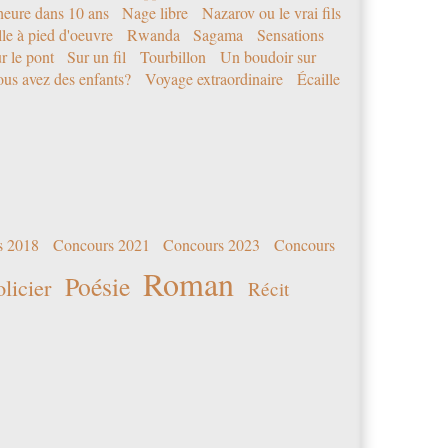
eure dans 10 ans
Nage libre
Nazarov ou le vrai fils
le à pied d'oeuvre
Rwanda
Sagama
Sensations
r le pont
Sur un fil
Tourbillon
Un boudoir sur
us avez des enfants?
Voyage extraordinaire
Écaille
s 2018
Concours 2021
Concours 2023
Concours
Roman
Poésie
olicier
Récit