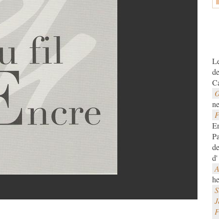
Le
d
Ca
O
ne
F
En
Pa
de
d
A
he
S
J
F