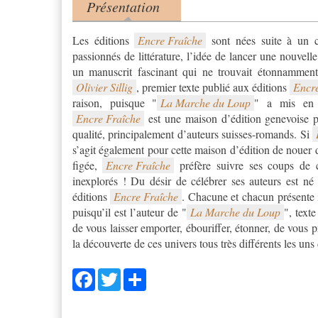
Présentation
Product tabs
(onglet actif)
Les éditions
Encre Fraîche
sont nées suite à un c
passionnés de littérature, l’idée de lancer une nouvell
un manuscrit fascinant qui ne trouvait étonnamment 
Olivier Sillig
, premier texte publié aux éditions
Encre
raison, puisque "
La Marche du Loup
Encre Fraîche
est une maison d’édition genevoise p
qualité, principalement d’auteurs suisses-romands. Si
s’agit également pour cette maison d’édition de nouer de
figée,
Encre Fraîche
préfère suivre ses coups de c
inexplorés ! Du désir de célébrer ses auteurs est né 
éditions
Encre Fraîche
. Chacune et chacun présente i
puisqu’il est l’auteur de "
La Marche du Loup
", text
de vous laisser emporter, ébouriffer, étonner, de vous p
la découverte de ces univers tous très différents les uns 
Facebook
Twitter
Share