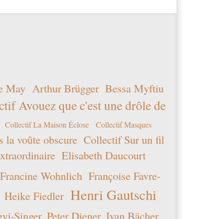
vous
êtes
bien
un
visiteur
et
non
e May
Arthur Brügger
Bessa Myftiu
un
robot
ctif Avouez que c'est une drôle de
afin
de
Collectif La Maison Éclose
Collectif Masques
prévenir
s la voûte obscure
Collectif Sur un fil
toutes
entrées
xtraordinaire
Elisabeth Daucourt
spam.
Francine Wohnlich
Françoise Favre-
six
plus
Henri Gautschi
Heike Fiedler
neuf
moins
i-Singer, Peter Diener, Ivan Bächer