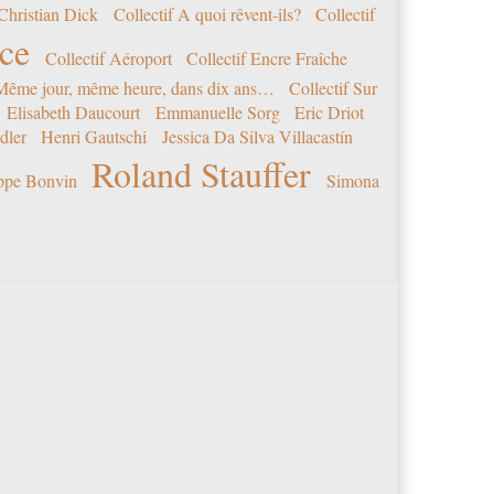
Christian Dick
Collectif A quoi rêvent-ils?
Collectif
nce
Collectif Aéroport
Collectif Encre Fraîche
 Même jour, même heure, dans dix ans…
Collectif Sur
Elisabeth Daucourt
Emmanuelle Sorg
Eric Driot
dler
Henri Gautschi
Jessica Da Silva Villacastín
Roland Stauffer
ippe Bonvin
Simona