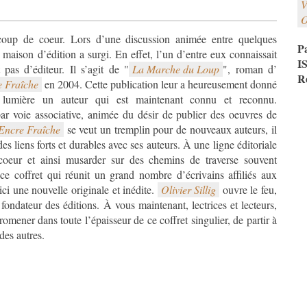
V
O
oup de coeur. Lors d’une discussion animée entre quelques
P
e maison d’édition a surgi. En effet, l’un d’entre eux connaissait
I
pas d’éditeur. Il s’agit de "
La Marche du Loup
", roman d’
R
 Fraîche
en 2004. Cette publication leur a heureusement donné
ar voie associative, animée du désir de publier des oeuvres de
Encre Fraîche
se veut un tremplin pour de nouveaux auteurs, il
s liens forts et durables avec ses auteurs. À une ligne éditoriale
oeur et ainsi musarder sur des chemins de traverse souvent
CAPT
ce coffret qui réunit un grand nombre d’écrivains affiliés aux
ci une nouvelle originale et inédite.
Olivier Sillig
ouvre le feu,
e fondateur des éditions. À vous maintenant, lectrices et lecteurs,
romener dans toute l’épaisseur de ce coffret singulier, de partir à
des autres.