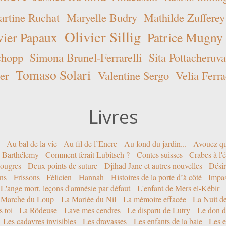
rtine Ruchat
Maryelle Budry
Mathilde Zufferey
Olivier Sillig
vier Papaux
Patrice Mugny
chopp
Simona Brunel-Ferrarelli
Sita Pottacheruva
Tomaso Solari
er
Valentine Sergo
Velia Ferra
Livres
Au bal de la vie
Au fil de l’Encre
Au fond du jardin...
Avouez qu
nt-Barthélemy
Comment ferait Lubitsch ?
Contes suisses
Crabes à l'
ougres
Deux points de suture
Djihad Jane et autres nouvelles
Désir
ons
Frissons
Félicien
Hannah
Histoires de la porte d’à côté
Impa
L'ange mort, leçons d'amnésie par défaut
L'enfant de Mers el-Kébir
 Marche du Loup
La Mariée du Nil
La mémoire effacée
La Nuit d
 toi
La Rôdeuse
Lave mes cendres
Le disparu de Lutry
Le don d
Les cadavres invisibles
Les dravasses
Les enfants de la baie
Les e