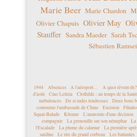
Marie Beer
Marie Chardon
Ma
Olivier May
Oli
Olivier Chapuis
Stauffer
Sandra Maeder
Sarah Ts
Sébastien Ramsei
1944
Absences
A l'aéroport…
A quoi rêvent-ils?
d'août
Ciao Letizia
Clothilde : au temps de la Sai
turbulences
De si rudes tendresses
Deux bons b
contourne l'ambassade de Chine
Excision
Filiati
Squat-Balade
Kitsune
L'anatomie d'une décision
compagnie
La grenouille sur son nénuphar
La
l'Escalade
La plume du calamar
La première après
sardine
Le rire du grand corbeau
Les battantes