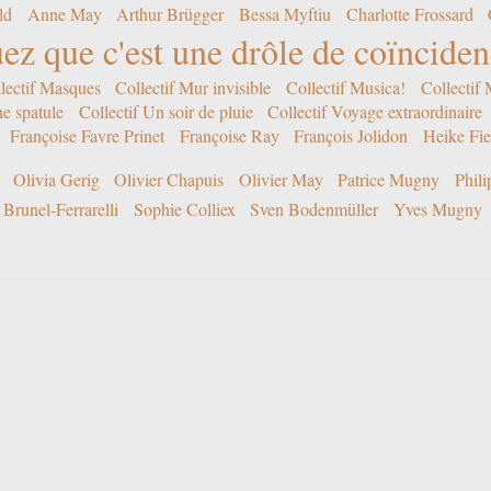
ld
Anne May
Arthur Brügger
Bessa Myftiu
Charlotte Frossard
ez que c'est une drôle de coïncide
lectif Masques
Collectif Mur invisible
Collectif Musica!
Collectif
ne spatule
Collectif Un soir de pluie
Collectif Voyage extraordinaire
Françoise Favre Prinet
Françoise Ray
François Jolidon
Heike Fie
Olivia Gerig
Olivier Chapuis
Olivier May
Patrice Mugny
Phil
Brunel-Ferrarelli
Sophie Colliex
Sven Bodenmüller
Yves Mugny