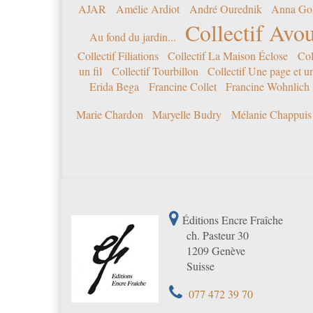
AJAR
Amélie Ardiot
André Ourednik
Anna Go
Collectif Avou
Au fond du jardin...
Collectif Filiations
Collectif La Maison Éclose
Col
un fil
Collectif Tourbillon
Collectif Une page et u
Erida Bega
Francine Collet
Francine Wohnlich
Marie Chardon
Maryelle Budry
Mélanie Chappuis
Éditions Encre Fraîche
ch. Pasteur 30
1209 Genève
Suisse
077 472 39 70