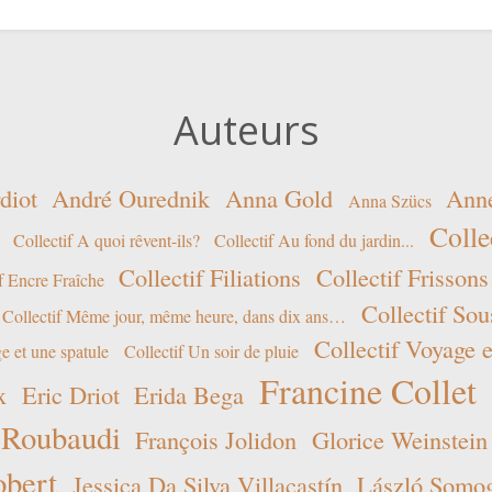
Auteurs
diot
André Ourednik
Anna Gold
Ann
Anna Szücs
Colle
Collectif A quoi rêvent-ils?
Collectif Au fond du jardin...
Collectif Filiations
Collectif Frissons
f Encre Fraîche
Collectif Sou
Collectif Même jour, même heure, dans dix ans…
Collectif Voyage e
e et une spatule
Collectif Un soir de pluie
Francine Collet
x
Eric Driot
Erida Bega
 Roubaudi
François Jolidon
Glorice Weinstein
obert
Jessica Da Silva Villacastín
László Somogy