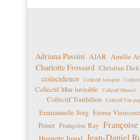
Adriana Passini
AJAR
Amélie Ar
Charlotte Frossard
Christian Dick
coïncidence
Collectif Aéroport
Collecti
Collectif Mur invisible
Collectif Musica!
Collectif Tourbillon
Collectif Une pag
Emmanuelle Sorg
Emma Vieusseu
Françoise
Prinet
Françoise Ray
Jean-Daniel R
Huguette Junod