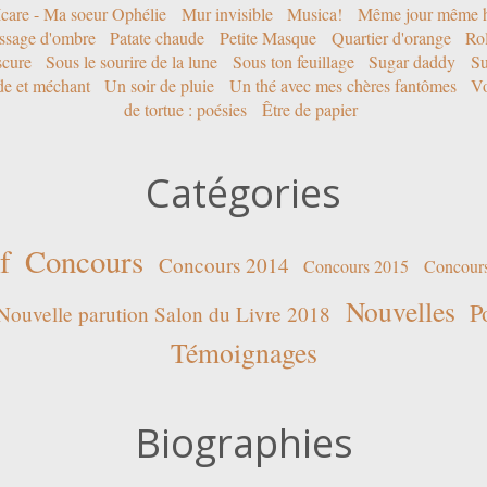
Icare - Ma soeur Ophélie
Mur invisible
Musica!
Même jour même h
ssage d'ombre
Patate chaude
Petite Masque
Quartier d'orange
Rol
scure
Sous le sourire de la lune
Sous ton feuillage
Sugar daddy
Su
ide et méchant
Un soir de pluie
Un thé avec mes chères fantômes
Vo
de tortue : poésies
Être de papier
Catégories
f
Concours
Concours 2014
Concours 2015
Concour
Nouvelles
P
Nouvelle parution Salon du Livre 2018
Témoignages
Biographies