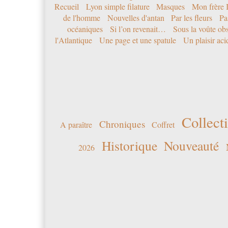
Recueil
Lyon simple filature
Masques
Mon frère 
de l'homme
Nouvelles d'antan
Par les fleurs
Pa
océaniques
Si l’on revenait…
Sous la voûte ob
l'Atlantique
Une page et une spatule
Un plaisir ac
Collecti
Chroniques
A paraître
Coffret
Historique
Nouveauté
2026