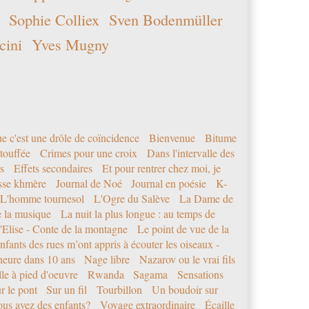
Sophie Colliex
Sven Bodenmüller
cini
Yves Mugny
e c'est une drôle de coïncidence
Bienvenue
Bitume
étouffée
Crimes pour une croix
Dans l'intervalle des
s
Effets secondaires
Et pour rentrer chez moi, je
sse khmère
Journal de Noé
Journal en poésie
K-
L'homme tournesol
L'Ogre du Salève
La Dame de
e la musique
La nuit la plus longue : au temps de
'Elise - Conte de la montagne
Le point de vue de la
nfants des rues m’ont appris à écouter les oiseaux -
eure dans 10 ans
Nage libre
Nazarov ou le vrai fils
le à pied d'oeuvre
Rwanda
Sagama
Sensations
r le pont
Sur un fil
Tourbillon
Un boudoir sur
us avez des enfants?
Voyage extraordinaire
Écaille