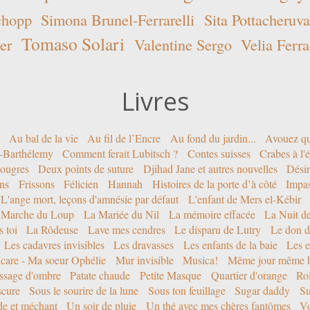
chopp
Simona Brunel-Ferrarelli
Sita Pottacheruva
Tomaso Solari
er
Valentine Sergo
Velia Ferra
Livres
Au bal de la vie
Au fil de l’Encre
Au fond du jardin...
Avouez qu
nt-Barthélemy
Comment ferait Lubitsch ?
Contes suisses
Crabes à l'
ougres
Deux points de suture
Djihad Jane et autres nouvelles
Désir
ons
Frissons
Félicien
Hannah
Histoires de la porte d’à côté
Impa
L'ange mort, leçons d'amnésie par défaut
L'enfant de Mers el-Kébir
 Marche du Loup
La Mariée du Nil
La mémoire effacée
La Nuit d
 toi
La Rôdeuse
Lave mes cendres
Le disparu de Lutry
Le don d
Les cadavres invisibles
Les dravasses
Les enfants de la baie
Les e
Icare - Ma soeur Ophélie
Mur invisible
Musica!
Même jour même h
ssage d'ombre
Patate chaude
Petite Masque
Quartier d'orange
Rol
scure
Sous le sourire de la lune
Sous ton feuillage
Sugar daddy
Su
ide et méchant
Un soir de pluie
Un thé avec mes chères fantômes
Vo