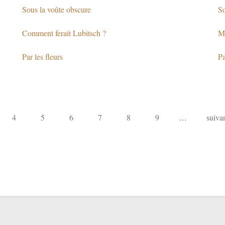
Sous la voûte obscure
So
Comment ferait Lubitsch ?
Mu
Par les fleurs
Pa
4
5
6
7
8
9
…
suivan