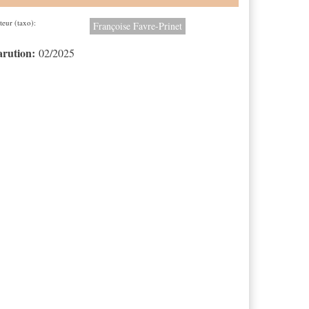
teur (taxo):
Françoise Favre-Prinet
arution:
02/2025