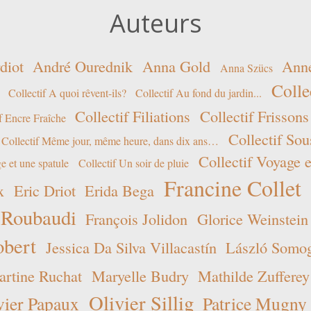
Auteurs
diot
André Ourednik
Anna Gold
Ann
Anna Szücs
Colle
Collectif A quoi rêvent-ils?
Collectif Au fond du jardin...
Collectif Filiations
Collectif Frissons
f Encre Fraîche
Collectif Sou
Collectif Même jour, même heure, dans dix ans…
Collectif Voyage e
e et une spatule
Collectif Un soir de pluie
Francine Collet
x
Eric Driot
Erida Bega
 Roubaudi
François Jolidon
Glorice Weinstein
obert
Jessica Da Silva Villacastín
László Somogy
rtine Ruchat
Maryelle Budry
Mathilde Zufferey
Olivier Sillig
vier Papaux
Patrice Mugny