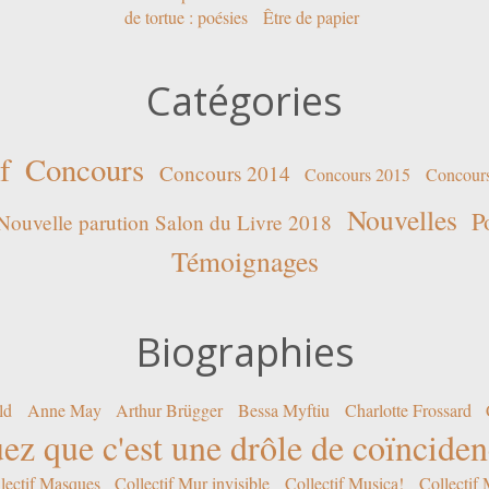
de tortue : poésies
Être de papier
Catégories
f
Concours
Concours 2014
Concours 2015
Concour
Nouvelles
P
Nouvelle parution Salon du Livre 2018
Témoignages
Biographies
ld
Anne May
Arthur Brügger
Bessa Myftiu
Charlotte Frossard
ez que c'est une drôle de coïncide
lectif Masques
Collectif Mur invisible
Collectif Musica!
Collectif