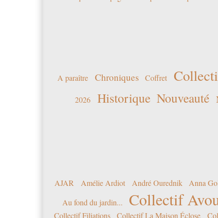
Collecti
Chroniques
A paraître
Coffret
Historique
Nouveauté
2026
AJAR
Amélie Ardiot
André Ourednik
Anna Go
Collectif Avou
Au fond du jardin...
Collectif Filiations
Collectif La Maison Éclose
Col