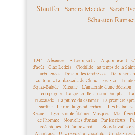
Stauffer
Sandra Maeder
Sarah Ts
Sébastien Ramsei
1944
Absences
A l'aéroport…
A quoi rêvent-ils?
d'août
Ciao Letizia
Clothilde : au temps de la Sai
turbulences
De si rudes tendresses
Deux bons b
contourne l'ambassade de Chine
Excision
Filiati
Squat-Balade
Kitsune
L'anatomie d'une décision
compagnie
La grenouille sur son nénuphar
La
l'Escalade
La plume du calamar
La première après
sardine
Le rire du grand corbeau
Les battantes
Recueil
Lyon simple filature
Masques
Mon frère 
de l'homme
Nouvelles d'antan
Par les fleurs
Pa
océaniques
Si l’on revenait…
Sous la voûte ob
l'Atlantique
Une page et une spatule
Un plaisir ac