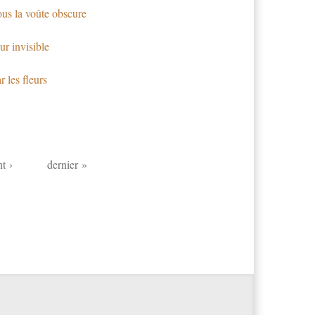
us la voûte obscure
r invisible
r les fleurs
t ›
dernier »