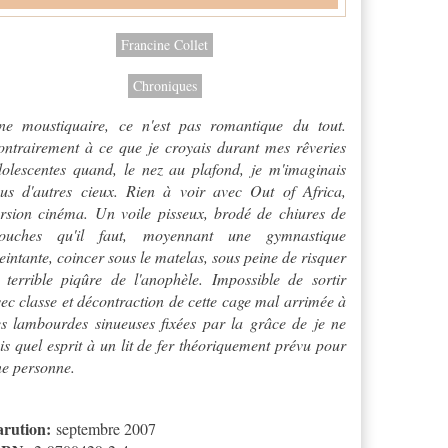
Francine Collet
Chroniques
ne moustiquaire, ce n'est pas romantique du tout.
ntrairement à ce que je croyais durant mes rêveries
olescentes quand, le nez au plafond, je m'imaginais
ous d'autres cieux. Rien à voir avec
Out of Africa
,
rsion cinéma. Un voile pisseux, brodé de chiures de
ouches qu'il faut, moyennant une gymnastique
eintante, coincer sous le matelas, sous peine de risquer
 terrible piqûre de l'anophèle. Impossible de sortir
ec classe et décontraction de cette cage mal arrimée à
s lambourdes sinueuses fixées par la grâce de je ne
is quel esprit à un lit de fer théoriquement prévu pour
e personne.
arution:
septembre 2007