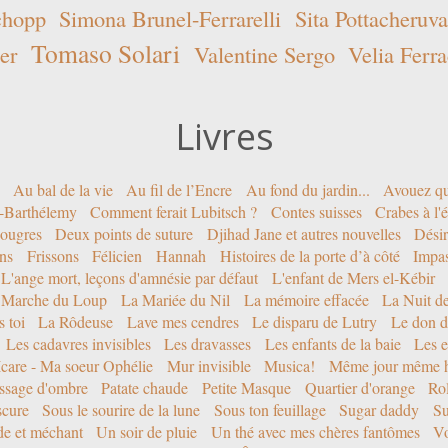
chopp
Simona Brunel-Ferrarelli
Sita Pottacheruva
Tomaso Solari
er
Valentine Sergo
Velia Ferra
Livres
Au bal de la vie
Au fil de l’Encre
Au fond du jardin...
Avouez qu
nt-Barthélemy
Comment ferait Lubitsch ?
Contes suisses
Crabes à l'
ougres
Deux points de suture
Djihad Jane et autres nouvelles
Désir
ons
Frissons
Félicien
Hannah
Histoires de la porte d’à côté
Impa
L'ange mort, leçons d'amnésie par défaut
L'enfant de Mers el-Kébir
 Marche du Loup
La Mariée du Nil
La mémoire effacée
La Nuit d
 toi
La Rôdeuse
Lave mes cendres
Le disparu de Lutry
Le don d
Les cadavres invisibles
Les dravasses
Les enfants de la baie
Les e
Icare - Ma soeur Ophélie
Mur invisible
Musica!
Même jour même h
ssage d'ombre
Patate chaude
Petite Masque
Quartier d'orange
Rol
scure
Sous le sourire de la lune
Sous ton feuillage
Sugar daddy
Su
ide et méchant
Un soir de pluie
Un thé avec mes chères fantômes
Vo