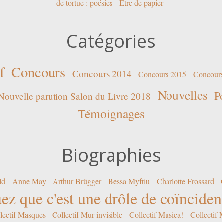
de tortue : poésies
Être de papier
Catégories
f
Concours
Concours 2014
Concours 2015
Concour
Nouvelles
P
Nouvelle parution Salon du Livre 2018
Témoignages
Biographies
ld
Anne May
Arthur Brügger
Bessa Myftiu
Charlotte Frossard
ez que c'est une drôle de coïncide
lectif Masques
Collectif Mur invisible
Collectif Musica!
Collectif