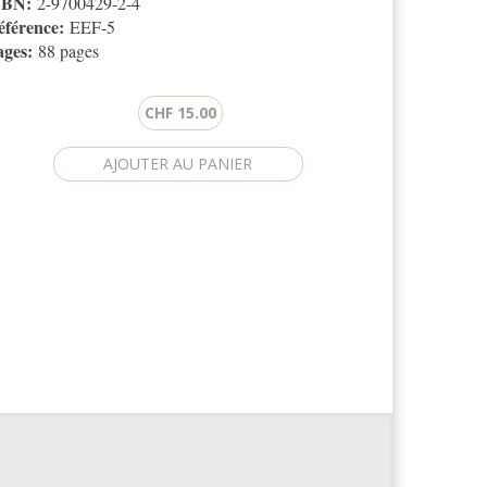
SBN:
2-9700429-2-4
éférence:
EEF-5
ages:
88 pages
CHF 15.00