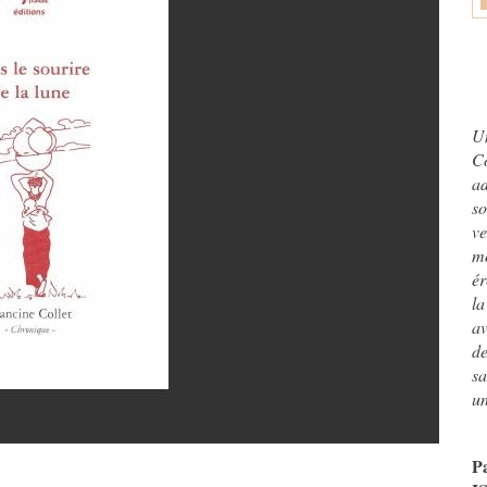
U
Co
ad
s
ve
m
ér
la
av
de
sa
un
P