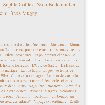
Sophie Colliex
Sven Bodenmüller
cini
Yves Mugny
e c'est une drôle de coïncidence
Bienvenue
Bitume
étouffée
Crimes pour une croix
Dans l'intervalle des
s
Effets secondaires
Et pour rentrer chez moi, je
sse khmère
Journal de Noé
Journal en poésie
K-
L'homme tournesol
L'Ogre du Salève
La Dame de
e la musique
La nuit la plus longue : au temps de
'Elise - Conte de la montagne
Le point de vue de la
nfants des rues m’ont appris à écouter les oiseaux -
eure dans 10 ans
Nage libre
Nazarov ou le vrai fils
le à pied d'oeuvre
Rwanda
Sagama
Sensations
r le pont
Sur un fil
Tourbillon
Un boudoir sur
us avez des enfants?
Voyage extraordinaire
Écaille