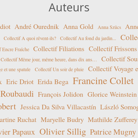
Auteurs
diot
André Ourednik
Anna Gold
Ann
Anna Szücs
Colle
Collectif A quoi rêvent-ils?
Collectif Au fond du jardin...
Collectif Filiations
Collectif Frissons
f Encre Fraîche
Collectif Sou
Collectif Même jour, même heure, dans dix ans…
Collectif Voyage e
e et une spatule
Collectif Un soir de pluie
Francine Collet
x
Eric Driot
Erida Bega
 Roubaudi
François Jolidon
Glorice Weinstein
obert
Jessica Da Silva Villacastín
László Somogy
rtine Ruchat
Maryelle Budry
Mathilde Zufferey
Olivier Sillig
vier Papaux
Patrice Mugny