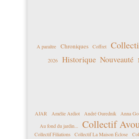
Collecti
Chroniques
A paraître
Coffret
Historique
Nouveauté
2026
AJAR
Amélie Ardiot
André Ourednik
Anna Go
Collectif Avou
Au fond du jardin...
Collectif Filiations
Collectif La Maison Éclose
Col