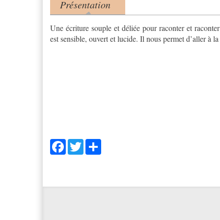
Présentation
Product tabs
(onglet actif)
Une écriture souple et déliée pour raconter et raconte
est sensible, ouvert et lucide. Il nous permet d’aller à la
Facebook
Twitter
Share