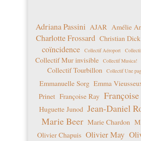
Adriana Passini
AJAR
Amélie Ar
Charlotte Frossard
Christian Dick
coïncidence
Collectif Aéroport
Collecti
Collectif Mur invisible
Collectif Musica!
Collectif Tourbillon
Collectif Une pag
Emmanuelle Sorg
Emma Vieusseu
Françoise
Prinet
Françoise Ray
Jean-Daniel R
Huguette Junod
Marie Beer
Marie Chardon
Ma
Olivier May
Oli
Olivier Chapuis