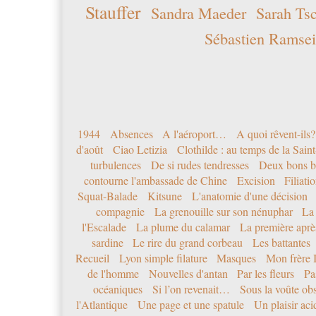
Stauffer
Sandra Maeder
Sarah Ts
Sébastien Ramsei
1944
Absences
A l'aéroport…
A quoi rêvent-ils?
d'août
Ciao Letizia
Clothilde : au temps de la Sai
turbulences
De si rudes tendresses
Deux bons b
contourne l'ambassade de Chine
Excision
Filiati
Squat-Balade
Kitsune
L'anatomie d'une décision
compagnie
La grenouille sur son nénuphar
La
l'Escalade
La plume du calamar
La première après
sardine
Le rire du grand corbeau
Les battantes
Recueil
Lyon simple filature
Masques
Mon frère 
de l'homme
Nouvelles d'antan
Par les fleurs
Pa
océaniques
Si l’on revenait…
Sous la voûte ob
l'Atlantique
Une page et une spatule
Un plaisir ac