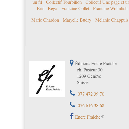
un fil
Collectif Tourbillon
Collectif Une page et u
Erida Bega
Francine Collet
Francine Wohnlich
Marie Chardon
Maryelle Budry
Mélanie Chappuis
Éditions Encre Fraîche
ch. Pasteur 30
1209 Genève
Suisse
077 472 39 70
076 616 38 68
Encre Fraîche