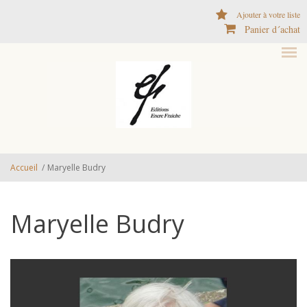
Aller au contenu principal
Ajouter à votre liste
Panier d´achat
Accueil
/
Maryelle Budry
Maryelle Budry