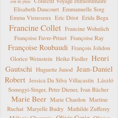
Collectif Voyage extraordinaire
soir de pluie
Elisabeth Daucourt
Emmanuelle Sorg
Emma Vieusseux
Eric Driot
Erida Bega
Francine Collet
Francine Wohnlich
Françoise Favre-Prinet
Françoise Ray
Françoise Roubaudi
François Jolidon
Henri
Glorice Weinstein
Heike Fiedler
Gautschi
Jean-Daniel
Huguette Junod
Robert
Jessica Da Silva Villacastín
László
Somogyi-Singer, Peter Diener, Ivan Bächer
Marie Beer
Marie Chardon
Martine
Ruchat
Maryelle Budry
Mathilde Zufferey
Olivia Gerig
Mélanie Chappuis
Olivier