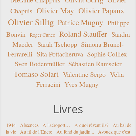
Olivier May
Olivier Papaux
Chapuis
Olivier Sillig
Patrice Mugny
Philippe
Roland Stauffer
Bonvin
Sandra
Roger Cuneo
Maeder
Sarah Tschopp
Simona Brunel-
Ferrarelli
Sita Pottacheruva
Sophie Colliex
Sven Bodenmüller
Sébastien Ramseier
Tomaso Solari
Valentine Sergo
Velia
Ferracini
Yves Mugny
Livres
1944
Absences
A l'aéroport…
A quoi rêvent-ils?
Au bal de
la vie
Au fil de l’Encre
Au fond du jardin...
Avouez que c'est