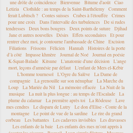
une drôle de coïncidence
Bienvenue
Bitume d'août
Ciao
Letizia
Clothilde : au temps de la Saint-Barthélemy
Comment
ferait Lubitsch ?
Contes suisses
Crabes à l'étouffée
Crimes
pour une croix
Dans l'intervalle des turbulences
De si rudes
tendresses
Deux bons bougres
Deux points de suture
Djihad
Jane et autres nouvelles
Désirs
Effets secondaires
Et pour
rentrer chez moi, je contourne l'ambassade de Chine
Excision
Filiations
Frissons
Félicien
Hannah
Histoires de la porte
d’à côté
Impasse khmère
Journal de Noé
Journal en poésie
K-Squat-Balade
Kitsune
L'anatomie d'une décision
L'ange
mort, leçons d'amnésie par défaut
L'enfant de Mers el-Kébir
L'homme tournesol
L'Ogre du Salève
La Dame de
compagnie
La grenouille sur son nénuphar
La Marche du
Loup
La Mariée du Nil
La mémoire effacée
La Nuit de la
musique
La nuit la plus longue : au temps de l'Escalade
La
plume du calamar
La première après toi
La Rôdeuse
Lave
mes cendres
Le disparu de Lutry
Le don d'Elise - Conte de la
montagne
Le point de vue de la sardine
Le rire du grand
corbeau
Les battantes
Les cadavres invisibles
Les dravasses
Les enfants de la baie
Les enfants des rues m’ont appris à
écouter les oiseaux - Recueil
Lyon simple filature
Masques