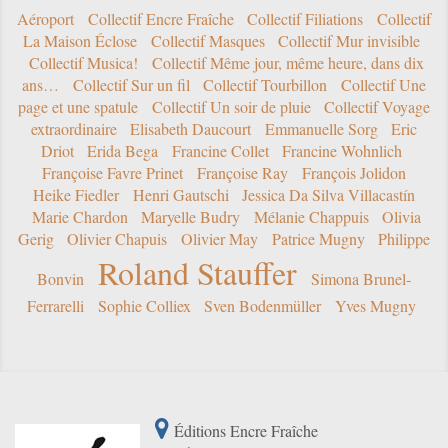
Aéroport
Collectif Encre Fraîche
Collectif Filiations
Collectif
La Maison Éclose
Collectif Masques
Collectif Mur invisible
Collectif Musica!
Collectif Même jour, même heure, dans dix
ans…
Collectif Sur un fil
Collectif Tourbillon
Collectif Une
page et une spatule
Collectif Un soir de pluie
Collectif Voyage
extraordinaire
Elisabeth Daucourt
Emmanuelle Sorg
Eric
Driot
Erida Bega
Francine Collet
Francine Wohnlich
Françoise Favre Prinet
Françoise Ray
François Jolidon
Heike Fiedler
Henri Gautschi
Jessica Da Silva Villacastín
Marie Chardon
Maryelle Budry
Mélanie Chappuis
Olivia
Gerig
Olivier Chapuis
Olivier May
Patrice Mugny
Philippe
Roland Stauffer
Bonvin
Simona Brunel-
Ferrarelli
Sophie Colliex
Sven Bodenmüller
Yves Mugny
Éditions Encre Fraîche