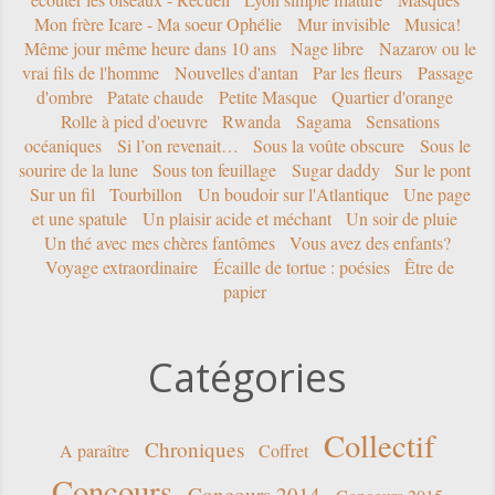
Mon frère Icare - Ma soeur Ophélie
Mur invisible
Musica!
Même jour même heure dans 10 ans
Nage libre
Nazarov ou le
vrai fils de l'homme
Nouvelles d'antan
Par les fleurs
Passage
d'ombre
Patate chaude
Petite Masque
Quartier d'orange
Rolle à pied d'oeuvre
Rwanda
Sagama
Sensations
océaniques
Si l’on revenait…
Sous la voûte obscure
Sous le
sourire de la lune
Sous ton feuillage
Sugar daddy
Sur le pont
Sur un fil
Tourbillon
Un boudoir sur l'Atlantique
Une page
et une spatule
Un plaisir acide et méchant
Un soir de pluie
Un thé avec mes chères fantômes
Vous avez des enfants?
Voyage extraordinaire
Écaille de tortue : poésies
Être de
papier
Catégories
Collectif
Chroniques
A paraître
Coffret
Concours
Concours 2014