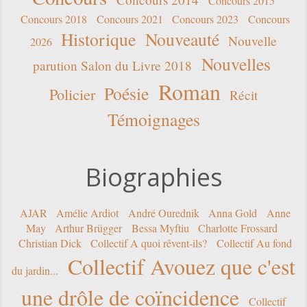
Concours 2015
Concours 2018
Concours 2021
Concours 2023
Concours
Historique
Nouveauté
Nouvelle
2026
Nouvelles
parution Salon du Livre 2018
Roman
Poésie
Policier
Récit
Témoignages
Biographies
AJAR
Amélie Ardiot
André Ourednik
Anna Gold
Anne
May
Arthur Brügger
Bessa Myftiu
Charlotte Frossard
Christian Dick
Collectif A quoi rêvent-ils?
Collectif Au fond
Collectif Avouez que c'est
du jardin...
une drôle de coïncidence
Collectif