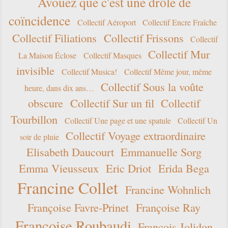
Avouez que c'est une drôle de
coïncidence
Collectif Aéroport
Collectif Encre Fraîche
Collectif Filiations
Collectif Frissons
Collectif
Collectif Mur
La Maison Éclose
Collectif Masques
invisible
Collectif Musica!
Collectif Même jour, même
Collectif Sous la voûte
heure, dans dix ans…
obscure
Collectif Sur un fil
Collectif
Tourbillon
Collectif Une page et une spatule
Collectif Un
Collectif Voyage extraordinaire
soir de pluie
Elisabeth Daucourt
Emmanuelle Sorg
Emma Vieusseux
Eric Driot
Erida Bega
Francine Collet
Francine Wohnlich
Françoise Favre-Prinet
Françoise Ray
Françoise Roubaudi
François Jolidon