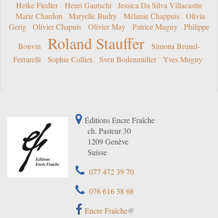
Heike Fiedler
Henri Gautschi
Jessica Da Silva Villacastín
Marie Chardon
Maryelle Budry
Mélanie Chappuis
Olivia
Gerig
Olivier Chapuis
Olivier May
Patrice Mugny
Philippe
Roland Stauffer
Bonvin
Simona Brunel-
Ferrarelli
Sophie Colliex
Sven Bodenmüller
Yves Mugny
Éditions Encre Fraîche
ch. Pasteur 30
1209 Genève
Suisse
077 472 39 70
076 616 38 68
Encre Fraîche