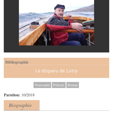
Bibliographie
Le disparu de Lutry
Nouveauté
Policier
Roman
Parution:
10/2018
Biographie
Product tabs
(onglet actif)