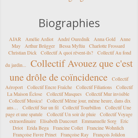
Biographies
AJAR
Amélie Ardiot
André Ourednik
Anna Gold
Anne
May
Arthur Brügger
Bessa Myftiu
Charlotte Frossard
Christian Dick
Collectif A quoi rêvent-ils?
Collectif Au fond
Collectif Avouez que c'est
du jardin...
une drôle de coïncidence
Collectif
Aéroport
Collectif Encre Fraîche
Collectif Filiations
Collectif
La Maison Éclose
Collectif Masques
Collectif Mur invisible
Collectif Musica!
Collectif Même jour, même heure, dans dix
ans…
Collectif Sur un fil
Collectif Tourbillon
Collectif Une
page et une spatule
Collectif Un soir de pluie
Collectif Voyage
extraordinaire
Elisabeth Daucourt
Emmanuelle Sorg
Eric
Driot
Erida Bega
Francine Collet
Francine Wohnlich
Françoise Favre Prinet
Françoise Ray
François Jolidon