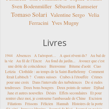
Sven Bodenmüller
Sébastien Ramseier
Tomaso Solari
Valentine Sergo
Velia
Ferracini
Yves Mugny
Livres
1944
Absences
A l'aéroport…
A quoi rêvent-ils?
Au bal de
la vie
Au fil de l’Encre
Au fond du jardin...
Avouez que c'est
une drôle de coïncidence
Bienvenue
Bitume d'août
Ciao
Letizia
Clothilde : au temps de la Saint-Barthélemy
Comment
ferait Lubitsch ?
Contes suisses
Crabes à l'étouffée
Crimes
pour une croix
Dans l'intervalle des turbulences
De si rudes
tendresses
Deux bons bougres
Deux points de suture
Djihad
Jane et autres nouvelles
Désirs
Effets secondaires
Et pour
rentrer chez moi, je contourne l'ambassade de Chine
Excision
Filiations
Frissons
Félicien
Hannah
Histoires de la porte
d’à côté
Impasse khmère
Journal de Noé
Journal en poésie