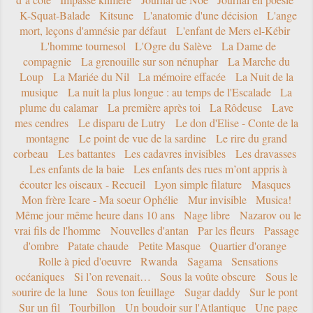
K-Squat-Balade
Kitsune
L'anatomie d'une décision
L'ange
mort, leçons d'amnésie par défaut
L'enfant de Mers el-Kébir
L'homme tournesol
L'Ogre du Salève
La Dame de
compagnie
La grenouille sur son nénuphar
La Marche du
Loup
La Mariée du Nil
La mémoire effacée
La Nuit de la
musique
La nuit la plus longue : au temps de l'Escalade
La
plume du calamar
La première après toi
La Rôdeuse
Lave
mes cendres
Le disparu de Lutry
Le don d'Elise - Conte de la
montagne
Le point de vue de la sardine
Le rire du grand
corbeau
Les battantes
Les cadavres invisibles
Les dravasses
Les enfants de la baie
Les enfants des rues m’ont appris à
écouter les oiseaux - Recueil
Lyon simple filature
Masques
Mon frère Icare - Ma soeur Ophélie
Mur invisible
Musica!
Même jour même heure dans 10 ans
Nage libre
Nazarov ou le
vrai fils de l'homme
Nouvelles d'antan
Par les fleurs
Passage
d'ombre
Patate chaude
Petite Masque
Quartier d'orange
Rolle à pied d'oeuvre
Rwanda
Sagama
Sensations
océaniques
Si l’on revenait…
Sous la voûte obscure
Sous le
sourire de la lune
Sous ton feuillage
Sugar daddy
Sur le pont
Sur un fil
Tourbillon
Un boudoir sur l'Atlantique
Une page