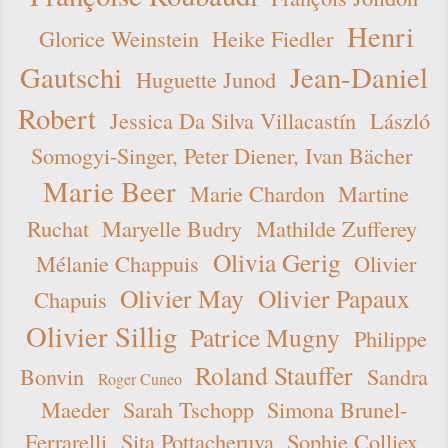
Henri
Glorice Weinstein
Heike Fiedler
Gautschi
Jean-Daniel
Huguette Junod
Robert
Jessica Da Silva Villacastín
László
Somogyi-Singer, Peter Diener, Ivan Bächer
Marie Beer
Marie Chardon
Martine
Ruchat
Maryelle Budry
Mathilde Zufferey
Olivia Gerig
Mélanie Chappuis
Olivier
Olivier May
Olivier Papaux
Chapuis
Olivier Sillig
Patrice Mugny
Philippe
Roland Stauffer
Bonvin
Sandra
Roger Cuneo
Maeder
Sarah Tschopp
Simona Brunel-
Ferrarelli
Sita Pottacheruva
Sophie Colliex