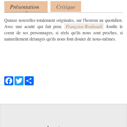
Présentation
Critique
Product tabs
(onglet actif)
Quinze nouvelles totalement originales, sur l'horreur au quotidien.
Avec une acuité qui fait peur,
Françoise Roubaudi
fouille le
coeur de ses personnages, si réels qu'ils nous sont proches, si
naturellement dérangés qu'ils nous font douter de nous-mêmes.
Facebook
Twitter
Share