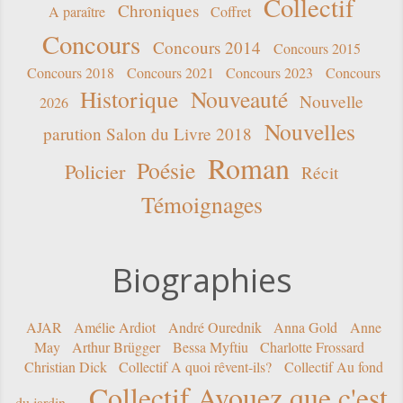
Collectif
Chroniques
A paraître
Coffret
Concours
Concours 2014
Concours 2015
Concours 2018
Concours 2021
Concours 2023
Concours
Historique
Nouveauté
Nouvelle
2026
Nouvelles
parution Salon du Livre 2018
Roman
Poésie
Policier
Récit
Témoignages
Biographies
AJAR
Amélie Ardiot
André Ourednik
Anna Gold
Anne
May
Arthur Brügger
Bessa Myftiu
Charlotte Frossard
Christian Dick
Collectif A quoi rêvent-ils?
Collectif Au fond
Collectif Avouez que c'est
du jardin...