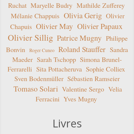
Ruchat
Maryelle Budry
Mathilde Zufferey
Olivia Gerig
Mélanie Chappuis
Olivier
Olivier May
Olivier Papaux
Chapuis
Olivier Sillig
Patrice Mugny
Philippe
Roland Stauffer
Bonvin
Sandra
Roger Cuneo
Maeder
Sarah Tschopp
Simona Brunel-
Ferrarelli
Sita Pottacheruva
Sophie Colliex
Sven Bodenmüller
Sébastien Ramseier
Tomaso Solari
Valentine Sergo
Velia
Ferracini
Yves Mugny
Livres