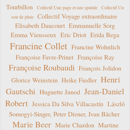
Tourbillon
Collectif Une page et une spatule
Collectif Un
Collectif Voyage extraordinaire
soir de pluie
Elisabeth Daucourt
Emmanuelle Sorg
Emma Vieusseux
Eric Driot
Erida Bega
Francine Collet
Francine Wohnlich
Françoise Favre-Prinet
Françoise Ray
Françoise Roubaudi
François Jolidon
Henri
Glorice Weinstein
Heike Fiedler
Gautschi
Jean-Daniel
Huguette Junod
Robert
Jessica Da Silva Villacastín
László
Somogyi-Singer, Peter Diener, Ivan Bächer
Marie Beer
Marie Chardon
Martine