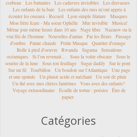
corbeau
Les battantes
Les cadavres invisibles
Les dravasses
Les enfants de la baie
Les enfants des rues m’ont appris à
écouter les oiseaux - Recueil
Lyon simple filature
Masques
Mon frère Icare - Ma soeur Ophélie
Mur invisible
Musica!
Même jour même heure dans 10 ans
Nage libre
Nazarov ou le
vrai fils de l'homme
Nouvelles d'antan
Par les fleurs
Passage
d'ombre
Patate chaude
Petite Masque
Quartier d'orange
Rolle à pied d'oeuvre
Rwanda
Sagama
Sensations
océaniques
Si l’on revenait…
Sous la voûte obscure
Sous le
sourire de la lune
Sous ton feuillage
Sugar daddy
Sur le pont
Sur un fil
Tourbillon
Un boudoir sur l'Atlantique
Une page
et une spatule
Un plaisir acide et méchant
Un soir de pluie
Un thé avec mes chères fantômes
Vous avez des enfants?
Voyage extraordinaire
Écaille de tortue : poésies
Être de
papier
Catégories