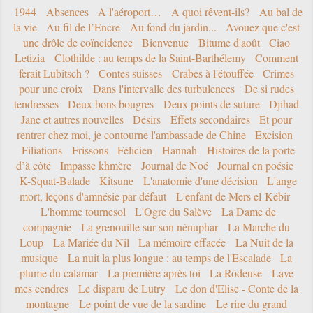
1944
Absences
A l'aéroport…
A quoi rêvent-ils?
Au bal de
la vie
Au fil de l’Encre
Au fond du jardin...
Avouez que c'est
une drôle de coïncidence
Bienvenue
Bitume d'août
Ciao
Letizia
Clothilde : au temps de la Saint-Barthélemy
Comment
ferait Lubitsch ?
Contes suisses
Crabes à l'étouffée
Crimes
pour une croix
Dans l'intervalle des turbulences
De si rudes
tendresses
Deux bons bougres
Deux points de suture
Djihad
Jane et autres nouvelles
Désirs
Effets secondaires
Et pour
rentrer chez moi, je contourne l'ambassade de Chine
Excision
Filiations
Frissons
Félicien
Hannah
Histoires de la porte
d’à côté
Impasse khmère
Journal de Noé
Journal en poésie
K-Squat-Balade
Kitsune
L'anatomie d'une décision
L'ange
mort, leçons d'amnésie par défaut
L'enfant de Mers el-Kébir
L'homme tournesol
L'Ogre du Salève
La Dame de
compagnie
La grenouille sur son nénuphar
La Marche du
Loup
La Mariée du Nil
La mémoire effacée
La Nuit de la
musique
La nuit la plus longue : au temps de l'Escalade
La
plume du calamar
La première après toi
La Rôdeuse
Lave
mes cendres
Le disparu de Lutry
Le don d'Elise - Conte de la
montagne
Le point de vue de la sardine
Le rire du grand