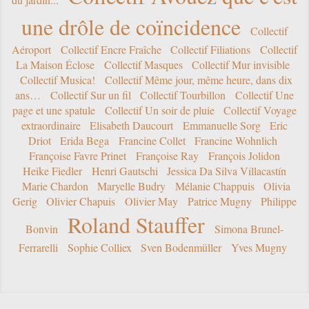
une drôle de coïncidence
Collectif
Aéroport
Collectif Encre Fraîche
Collectif Filiations
Collectif
La Maison Éclose
Collectif Masques
Collectif Mur invisible
Collectif Musica!
Collectif Même jour, même heure, dans dix
ans…
Collectif Sur un fil
Collectif Tourbillon
Collectif Une
page et une spatule
Collectif Un soir de pluie
Collectif Voyage
extraordinaire
Elisabeth Daucourt
Emmanuelle Sorg
Eric
Driot
Erida Bega
Francine Collet
Francine Wohnlich
Françoise Favre Prinet
Françoise Ray
François Jolidon
Heike Fiedler
Henri Gautschi
Jessica Da Silva Villacastín
Marie Chardon
Maryelle Budry
Mélanie Chappuis
Olivia
Gerig
Olivier Chapuis
Olivier May
Patrice Mugny
Philippe
Roland Stauffer
Bonvin
Simona Brunel-
Ferrarelli
Sophie Colliex
Sven Bodenmüller
Yves Mugny