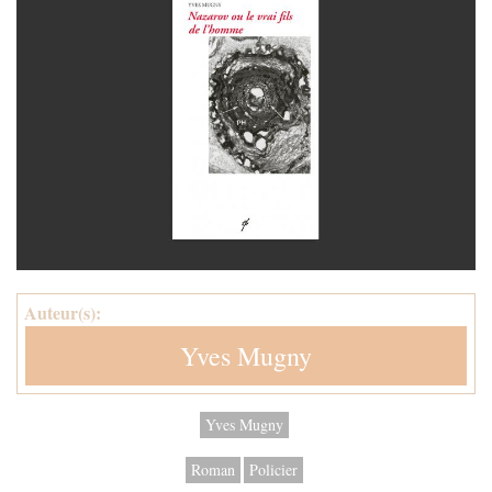
Auteur(s):
Yves Mugny
Yves Mugny
Roman
Policier