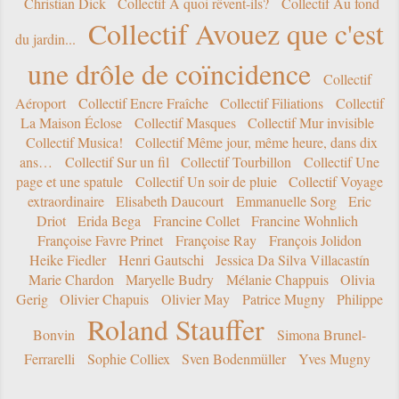
Christian Dick
Collectif A quoi rêvent-ils?
Collectif Au fond
Collectif Avouez que c'est
du jardin...
une drôle de coïncidence
Collectif
Aéroport
Collectif Encre Fraîche
Collectif Filiations
Collectif
La Maison Éclose
Collectif Masques
Collectif Mur invisible
Collectif Musica!
Collectif Même jour, même heure, dans dix
ans…
Collectif Sur un fil
Collectif Tourbillon
Collectif Une
page et une spatule
Collectif Un soir de pluie
Collectif Voyage
extraordinaire
Elisabeth Daucourt
Emmanuelle Sorg
Eric
Driot
Erida Bega
Francine Collet
Francine Wohnlich
Françoise Favre Prinet
Françoise Ray
François Jolidon
Heike Fiedler
Henri Gautschi
Jessica Da Silva Villacastín
Marie Chardon
Maryelle Budry
Mélanie Chappuis
Olivia
Gerig
Olivier Chapuis
Olivier May
Patrice Mugny
Philippe
Roland Stauffer
Bonvin
Simona Brunel-
Ferrarelli
Sophie Colliex
Sven Bodenmüller
Yves Mugny