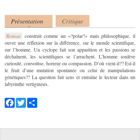
Présentation
Critique
Product tabs
(onglet actif)
Roman
construit comme un «?polar?» mais philosophique, il
ouvre une réflexion sur la différence, sur le monde scientifique,
sur l’homme. Un cyclope fait son apparition et les passions se
déchaînent, les scientifiques se l’arrachent. L’homme soulève
curiosité, convoitise, horreur ou compassion. D’où vient-il?? Est-il
le fruit d’une mutation spontanée ou celui de manipulations
génétiques?? La question fait sens et entraîne le lecteur dans un
labyrinthe vertigineux.
Facebook
Twitter
Share