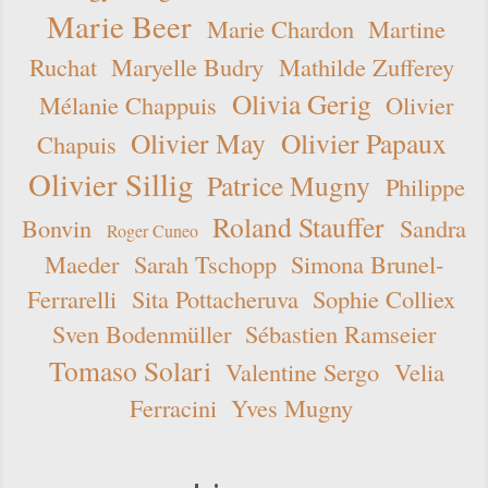
Marie Beer
Marie Chardon
Martine
Ruchat
Maryelle Budry
Mathilde Zufferey
Olivia Gerig
Mélanie Chappuis
Olivier
Olivier May
Olivier Papaux
Chapuis
Olivier Sillig
Patrice Mugny
Philippe
Roland Stauffer
Bonvin
Sandra
Roger Cuneo
Maeder
Sarah Tschopp
Simona Brunel-
Ferrarelli
Sita Pottacheruva
Sophie Colliex
Sven Bodenmüller
Sébastien Ramseier
Tomaso Solari
Valentine Sergo
Velia
Ferracini
Yves Mugny