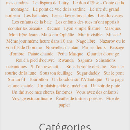
mes cendres
Le disparu de Lutry
Le don d'Elise - Conte de la
montagne
Le point de vue de la sardine
Le rire du grand
corbeau
Les battantes
Les cadavres invisibles
Les dravasses
Les enfants de la baie
Les enfants des rues m’ont appris à
écouter les oiseaux - Recueil
Lyon simple filature
Masques
Mon frère Icare - Ma soeur Ophélie
Mur invisible
Musica!
Même jour même heure dans 10 ans
Nage libre
Nazarov ou le
vrai fils de l'homme
Nouvelles d'antan
Par les fleurs
Passage
d'ombre
Patate chaude
Petite Masque
Quartier d'orange
Rolle à pied d'oeuvre
Rwanda
Sagama
Sensations
océaniques
Si l’on revenait…
Sous la voûte obscure
Sous le
sourire de la lune
Sous ton feuillage
Sugar daddy
Sur le pont
Sur un fil
Tourbillon
Un boudoir sur l'Atlantique
Une page
et une spatule
Un plaisir acide et méchant
Un soir de pluie
Un thé avec mes chères fantômes
Vous avez des enfants?
Voyage extraordinaire
Écaille de tortue : poésies
Être de
papier
Catégories