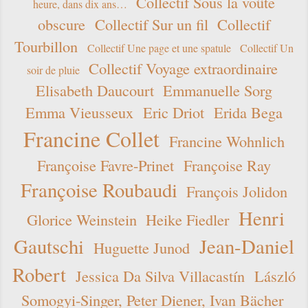
Collectif Sous la voûte
heure, dans dix ans…
obscure
Collectif Sur un fil
Collectif
Tourbillon
Collectif Une page et une spatule
Collectif Un
Collectif Voyage extraordinaire
soir de pluie
Elisabeth Daucourt
Emmanuelle Sorg
Emma Vieusseux
Eric Driot
Erida Bega
Francine Collet
Francine Wohnlich
Françoise Favre-Prinet
Françoise Ray
Françoise Roubaudi
François Jolidon
Henri
Glorice Weinstein
Heike Fiedler
Gautschi
Jean-Daniel
Huguette Junod
Robert
Jessica Da Silva Villacastín
László
Somogyi-Singer, Peter Diener, Ivan Bächer