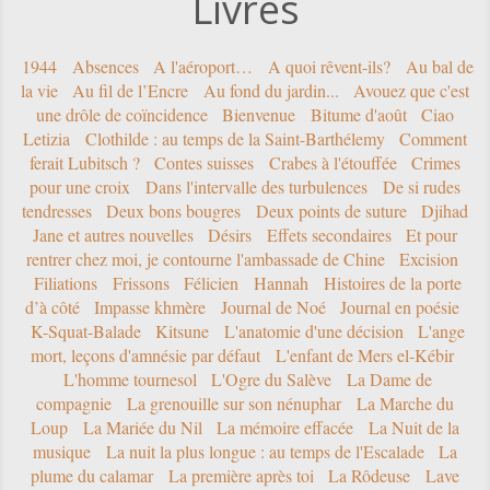
Livres
1944
Absences
A l'aéroport…
A quoi rêvent-ils?
Au bal de
la vie
Au fil de l’Encre
Au fond du jardin...
Avouez que c'est
une drôle de coïncidence
Bienvenue
Bitume d'août
Ciao
Letizia
Clothilde : au temps de la Saint-Barthélemy
Comment
ferait Lubitsch ?
Contes suisses
Crabes à l'étouffée
Crimes
pour une croix
Dans l'intervalle des turbulences
De si rudes
tendresses
Deux bons bougres
Deux points de suture
Djihad
Jane et autres nouvelles
Désirs
Effets secondaires
Et pour
rentrer chez moi, je contourne l'ambassade de Chine
Excision
Filiations
Frissons
Félicien
Hannah
Histoires de la porte
d’à côté
Impasse khmère
Journal de Noé
Journal en poésie
K-Squat-Balade
Kitsune
L'anatomie d'une décision
L'ange
mort, leçons d'amnésie par défaut
L'enfant de Mers el-Kébir
L'homme tournesol
L'Ogre du Salève
La Dame de
compagnie
La grenouille sur son nénuphar
La Marche du
Loup
La Mariée du Nil
La mémoire effacée
La Nuit de la
musique
La nuit la plus longue : au temps de l'Escalade
La
plume du calamar
La première après toi
La Rôdeuse
Lave