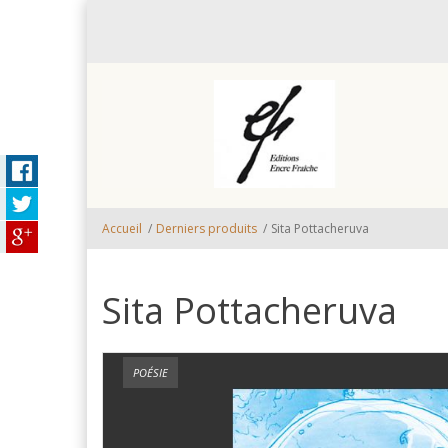
Aller au contenu principal
Accueil
/
Derniers produits
/
Sita Pottacheruva
Sita Pottacheruva
POÉSIE