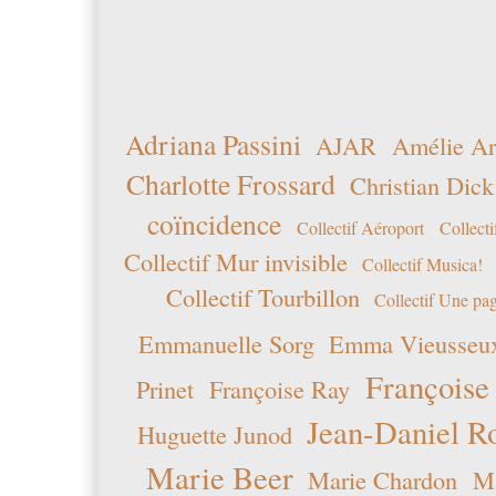
Adriana Passini
AJAR
Amélie Ar
Charlotte Frossard
Christian Dick
coïncidence
Collectif Aéroport
Collecti
Collectif Mur invisible
Collectif Musica!
Collectif Tourbillon
Collectif Une pag
Emmanuelle Sorg
Emma Vieusseu
Françoise
Prinet
Françoise Ray
Jean-Daniel R
Huguette Junod
Marie Beer
Marie Chardon
Ma