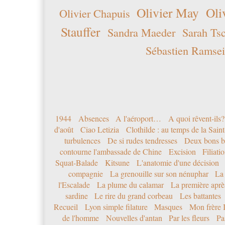
Olivier May
Oli
Olivier Chapuis
Stauffer
Sandra Maeder
Sarah Ts
Sébastien Ramsei
1944
Absences
A l'aéroport…
A quoi rêvent-ils?
d'août
Ciao Letizia
Clothilde : au temps de la Sai
turbulences
De si rudes tendresses
Deux bons b
contourne l'ambassade de Chine
Excision
Filiati
Squat-Balade
Kitsune
L'anatomie d'une décision
compagnie
La grenouille sur son nénuphar
La
l'Escalade
La plume du calamar
La première après
sardine
Le rire du grand corbeau
Les battantes
Recueil
Lyon simple filature
Masques
Mon frère 
de l'homme
Nouvelles d'antan
Par les fleurs
Pa