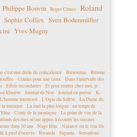
Roland
Philippe Bonvin
Roger Cuneo
Sophie Colliex
Sven Bodenmüller
cini
Yves Mugny
e c'est une drôle de coïncidence
Bienvenue
Bitume
étouffée
Crimes pour une croix
Dans l'intervalle des
s
Effets secondaires
Et pour rentrer chez moi, je
sse khmère
Journal de Noé
Journal en poésie
K-
L'homme tournesol
L'Ogre du Salève
La Dame de
e la musique
La nuit la plus longue : au temps de
'Elise - Conte de la montagne
Le point de vue de la
nfants des rues m’ont appris à écouter les oiseaux -
eure dans 10 ans
Nage libre
Nazarov ou le vrai fils
le à pied d'oeuvre
Rwanda
Sagama
Sensations