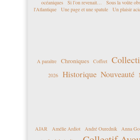
océaniques
Si l’on revenait…
Sous la voûte ob
l'Atlantique
Une page et une spatule
Un plaisir ac
Collecti
Chroniques
A paraître
Coffret
Historique
Nouveauté
2026
AJAR
Amélie Ardiot
André Ourednik
Anna Go
Collectif Avou