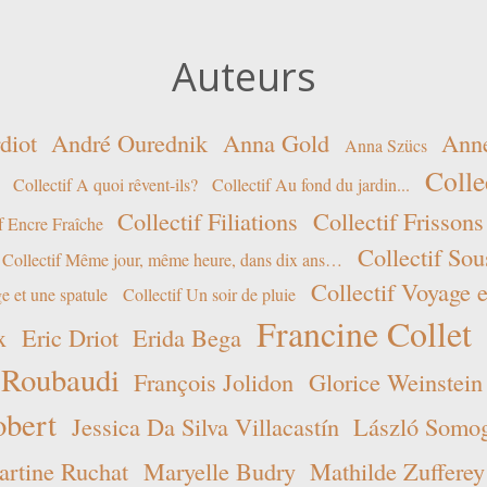
Auteurs
diot
André Ourednik
Anna Gold
Ann
Anna Szücs
Colle
Collectif A quoi rêvent-ils?
Collectif Au fond du jardin...
Collectif Filiations
Collectif Frissons
f Encre Fraîche
Collectif Sou
Collectif Même jour, même heure, dans dix ans…
Collectif Voyage e
e et une spatule
Collectif Un soir de pluie
Francine Collet
x
Eric Driot
Erida Bega
 Roubaudi
François Jolidon
Glorice Weinstein
obert
Jessica Da Silva Villacastín
László Somogy
rtine Ruchat
Maryelle Budry
Mathilde Zufferey