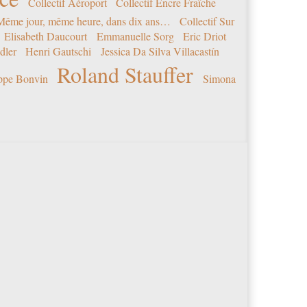
Collectif Aéroport
Collectif Encre Fraîche
 Même jour, même heure, dans dix ans…
Collectif Sur
Elisabeth Daucourt
Emmanuelle Sorg
Eric Driot
dler
Henri Gautschi
Jessica Da Silva Villacastín
Roland Stauffer
ippe Bonvin
Simona