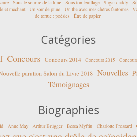
scure
Sous le sourire de la lune
Sous ton feuillage
Sugar daddy
Su
ide et méchant
Un soir de pluie
Un thé avec mes chères fantômes
Vo
de tortue : poésies
Être de papier
Catégories
f
Concours
Concours 2014
Concours 2015
Concour
Nouvelles
P
Nouvelle parution Salon du Livre 2018
Témoignages
Biographies
ld
Anne May
Arthur Brügger
Bessa Myftiu
Charlotte Frossard
ez que c'est une drôle de coïncide