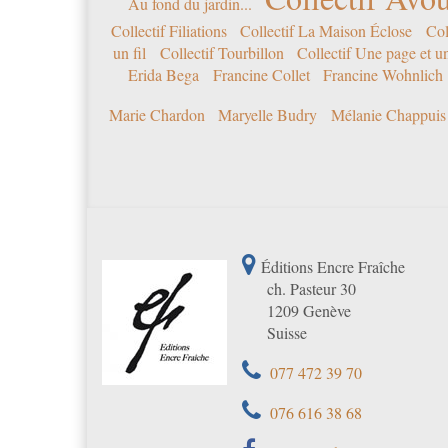
Au fond du jardin...
Collectif Filiations
Collectif La Maison Éclose
Col
un fil
Collectif Tourbillon
Collectif Une page et u
Erida Bega
Francine Collet
Francine Wohnlich
Marie Chardon
Maryelle Budry
Mélanie Chappuis
Éditions Encre Fraîche
ch. Pasteur 30
1209 Genève
Suisse
077 472 39 70
076 616 38 68