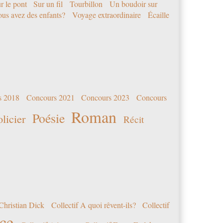
r le pont
Sur un fil
Tourbillon
Un boudoir sur
us avez des enfants?
Voyage extraordinaire
Écaille
s 2018
Concours 2021
Concours 2023
Concours
Roman
Poésie
olicier
Récit
Christian Dick
Collectif A quoi rêvent-ils?
Collectif
nce