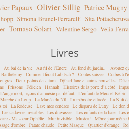
Olivier Sillig
vier Papaux
Patrice Mugny
chopp
Simona Brunel-Ferrarelli
Sita Pottacheruva
Tomaso Solari
er
Valentine Sergo
Velia Ferra
Livres
Au bal de la vie
Au fil de l’Encre
Au fond du jardin...
Avouez qu
nt-Barthélemy
Comment ferait Lubitsch ?
Contes suisses
Crabes à l'
ougres
Deux points de suture
Djihad Jane et autres nouvelles
Désir
ons
Frissons
Félicien
Hannah
Histoires de la porte d’à côté
Impa
L'ange mort, leçons d'amnésie par défaut
L'enfant de Mers el-Kébir
 Marche du Loup
La Mariée du Nil
La mémoire effacée
La Nuit d
 toi
La Rôdeuse
Lave mes cendres
Le disparu de Lutry
Le don d
Les cadavres invisibles
Les dravasses
Les enfants de la baie
Les e
Icare - Ma soeur Ophélie
Mur invisible
Musica!
Même jour même h
ssage d'ombre
Patate chaude
Petite Masque
Quartier d'orange
Rol