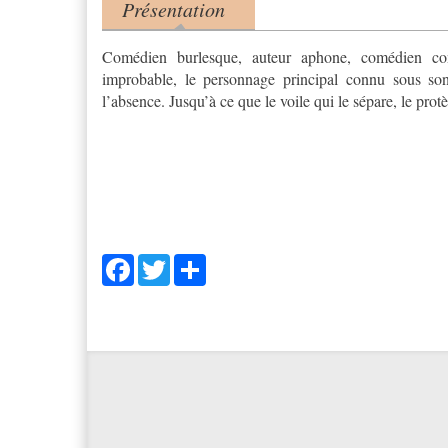
Présentation
Product tabs
(onglet actif)
Comédien burlesque, auteur aphone, comédien con
improbable, le personnage principal connu sous so
l’absence. Jusqu’à ce que le voile qui le sépare, le protè
Facebook
Twitter
Share