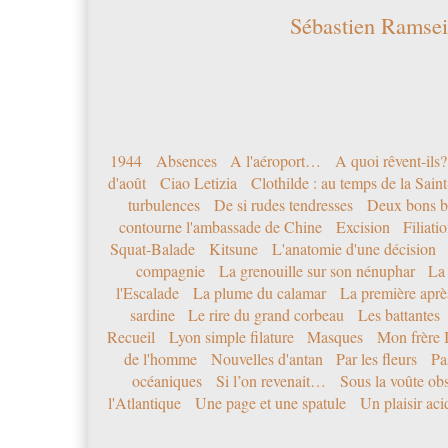
Sébastien Ramsei
1944
Absences
A l'aéroport…
A quoi rêvent-ils?
d'août
Ciao Letizia
Clothilde : au temps de la Sai
turbulences
De si rudes tendresses
Deux bons b
contourne l'ambassade de Chine
Excision
Filiati
Squat-Balade
Kitsune
L'anatomie d'une décision
compagnie
La grenouille sur son nénuphar
La
l'Escalade
La plume du calamar
La première après
sardine
Le rire du grand corbeau
Les battantes
Recueil
Lyon simple filature
Masques
Mon frère 
de l'homme
Nouvelles d'antan
Par les fleurs
Pa
océaniques
Si l’on revenait…
Sous la voûte ob
l'Atlantique
Une page et une spatule
Un plaisir ac