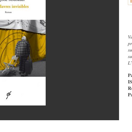
Ve
pr
s
s
L’
P
I
R
P