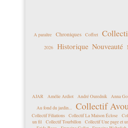
Collecti
Chroniques
A paraître
Coffret
Historique
Nouveauté
2026
AJAR
Amélie Ardiot
André Ourednik
Anna Go
Collectif Avou
Au fond du jardin...
Collectif Filiations
Collectif La Maison Éclose
Col
un fil
Collectif Tourbillon
Collectif Une page et u
Erida Bega
Francine Collet
Francine Wohnlich