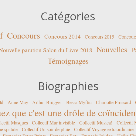
Catégories
f
Concours
Concours 2014
Concours 2015
Concour
Nouvelles
P
Nouvelle parution Salon du Livre 2018
Témoignages
Biographies
ld
Anne May
Arthur Brügger
Bessa Myftiu
Charlotte Frossard
ez que c'est une drôle de coïncide
lectif Masques
Collectif Mur invisible
Collectif Musica!
Collectif
ne spatule
Collectif Un soir de pluie
Collectif Voyage extraordinaire
Françoise Favre Prinet
Françoise Ray
François Jolidon
Heike Fie