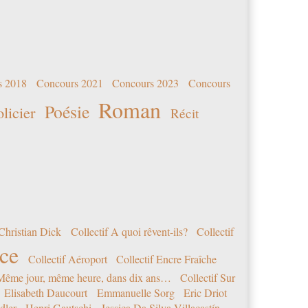
s 2018
Concours 2021
Concours 2023
Concours
Roman
Poésie
olicier
Récit
Christian Dick
Collectif A quoi rêvent-ils?
Collectif
nce
Collectif Aéroport
Collectif Encre Fraîche
 Même jour, même heure, dans dix ans…
Collectif Sur
Elisabeth Daucourt
Emmanuelle Sorg
Eric Driot
dler
Henri Gautschi
Jessica Da Silva Villacastín