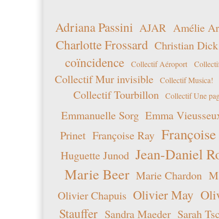
Adriana Passini
AJAR
Amélie Ar
Charlotte Frossard
Christian Dick
coïncidence
Collectif Aéroport
Collecti
Collectif Mur invisible
Collectif Musica!
Collectif Tourbillon
Collectif Une pag
Emmanuelle Sorg
Emma Vieusseu
Françoise
Prinet
Françoise Ray
Jean-Daniel R
Huguette Junod
Marie Beer
Marie Chardon
Ma
Olivier May
Oli
Olivier Chapuis
Stauffer
Sandra Maeder
Sarah Ts