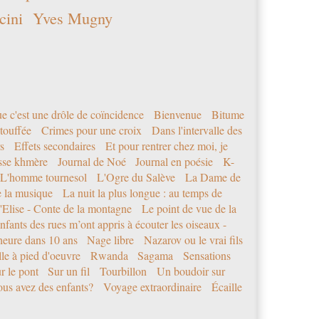
cini
Yves Mugny
e c'est une drôle de coïncidence
Bienvenue
Bitume
étouffée
Crimes pour une croix
Dans l'intervalle des
s
Effets secondaires
Et pour rentrer chez moi, je
sse khmère
Journal de Noé
Journal en poésie
K-
L'homme tournesol
L'Ogre du Salève
La Dame de
e la musique
La nuit la plus longue : au temps de
'Elise - Conte de la montagne
Le point de vue de la
nfants des rues m’ont appris à écouter les oiseaux -
eure dans 10 ans
Nage libre
Nazarov ou le vrai fils
le à pied d'oeuvre
Rwanda
Sagama
Sensations
r le pont
Sur un fil
Tourbillon
Un boudoir sur
us avez des enfants?
Voyage extraordinaire
Écaille