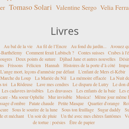
Tomaso Solari
er
Valentine Sergo
Velia Ferra
Livres
Au bal de la vie
Au fil de l’Encre
Au fond du jardin...
Avouez qu
nt-Barthélemy
Comment ferait Lubitsch ?
Contes suisses
Crabes à l'
ougres
Deux points de suture
Djihad Jane et autres nouvelles
Désir
ons
Frissons
Félicien
Hannah
Histoires de la porte d’à côté
Impa
L'ange mort, leçons d'amnésie par défaut
L'enfant de Mers el-Kébir
 Marche du Loup
La Mariée du Nil
La mémoire effacée
La Nuit d
 toi
La Rôdeuse
Lave mes cendres
Le disparu de Lutry
Le don d
Les cadavres invisibles
Les dravasses
Les enfants de la baie
Les e
Icare - Ma soeur Ophélie
Mur invisible
Musica!
Même jour même h
ssage d'ombre
Patate chaude
Petite Masque
Quartier d'orange
Rol
scure
Sous le sourire de la lune
Sous ton feuillage
Sugar daddy
Su
ide et méchant
Un soir de pluie
Un thé avec mes chères fantômes
Vo
de tortue : poésies
Être de papier