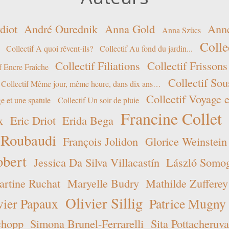
diot
André Ourednik
Anna Gold
Ann
Anna Szücs
Colle
Collectif A quoi rêvent-ils?
Collectif Au fond du jardin...
Collectif Filiations
Collectif Frissons
f Encre Fraîche
Collectif Sou
Collectif Même jour, même heure, dans dix ans…
Collectif Voyage e
e et une spatule
Collectif Un soir de pluie
Francine Collet
x
Eric Driot
Erida Bega
 Roubaudi
François Jolidon
Glorice Weinstein
obert
Jessica Da Silva Villacastín
László Somogy
rtine Ruchat
Maryelle Budry
Mathilde Zufferey
Olivier Sillig
vier Papaux
Patrice Mugny
chopp
Simona Brunel-Ferrarelli
Sita Pottacheruva