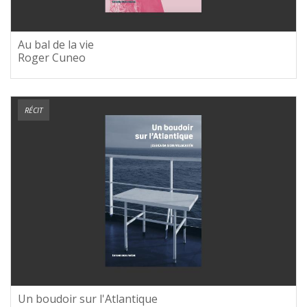
Au bal de la vie
Roger Cuneo
RÉCIT
Un boudoir sur l'Atlantique