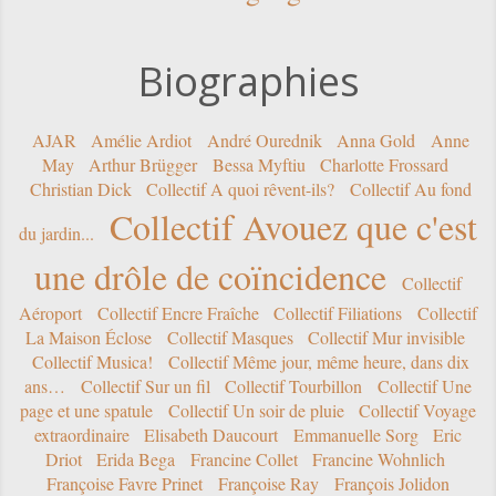
Biographies
AJAR
Amélie Ardiot
André Ourednik
Anna Gold
Anne
May
Arthur Brügger
Bessa Myftiu
Charlotte Frossard
Christian Dick
Collectif A quoi rêvent-ils?
Collectif Au fond
Collectif Avouez que c'est
du jardin...
une drôle de coïncidence
Collectif
Aéroport
Collectif Encre Fraîche
Collectif Filiations
Collectif
La Maison Éclose
Collectif Masques
Collectif Mur invisible
Collectif Musica!
Collectif Même jour, même heure, dans dix
ans…
Collectif Sur un fil
Collectif Tourbillon
Collectif Une
page et une spatule
Collectif Un soir de pluie
Collectif Voyage
extraordinaire
Elisabeth Daucourt
Emmanuelle Sorg
Eric
Driot
Erida Bega
Francine Collet
Francine Wohnlich
Françoise Favre Prinet
Françoise Ray
François Jolidon