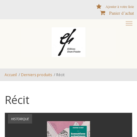
Aller au contenu principal
Ajouter à votre liste
Panier d´achat
Accueil
/
Derniers produits
/
Récit
Récit
HISTORIQUE