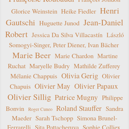
Henri
Glorice Weinstein
Heike Fiedler
Gautschi
Jean-Daniel
Huguette Junod
Robert
Jessica Da Silva Villacastín
László
Somogyi-Singer, Peter Diener, Ivan Bächer
Marie Beer
Marie Chardon
Martine
Ruchat
Maryelle Budry
Mathilde Zufferey
Olivia Gerig
Mélanie Chappuis
Olivier
Olivier May
Olivier Papaux
Chapuis
Olivier Sillig
Patrice Mugny
Philippe
Roland Stauffer
Bonvin
Sandra
Roger Cuneo
Maeder
Sarah Tschopp
Simona Brunel-
Ferrarelli
Sita Pottacheruva
Sophie Colliex