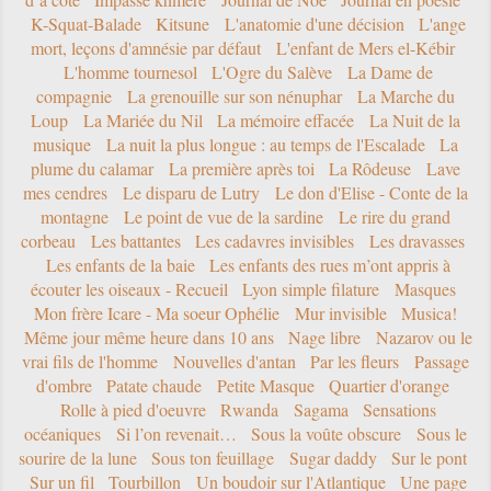
K-Squat-Balade
Kitsune
L'anatomie d'une décision
L'ange
mort, leçons d'amnésie par défaut
L'enfant de Mers el-Kébir
L'homme tournesol
L'Ogre du Salève
La Dame de
compagnie
La grenouille sur son nénuphar
La Marche du
Loup
La Mariée du Nil
La mémoire effacée
La Nuit de la
musique
La nuit la plus longue : au temps de l'Escalade
La
plume du calamar
La première après toi
La Rôdeuse
Lave
mes cendres
Le disparu de Lutry
Le don d'Elise - Conte de la
montagne
Le point de vue de la sardine
Le rire du grand
corbeau
Les battantes
Les cadavres invisibles
Les dravasses
Les enfants de la baie
Les enfants des rues m’ont appris à
écouter les oiseaux - Recueil
Lyon simple filature
Masques
Mon frère Icare - Ma soeur Ophélie
Mur invisible
Musica!
Même jour même heure dans 10 ans
Nage libre
Nazarov ou le
vrai fils de l'homme
Nouvelles d'antan
Par les fleurs
Passage
d'ombre
Patate chaude
Petite Masque
Quartier d'orange
Rolle à pied d'oeuvre
Rwanda
Sagama
Sensations
océaniques
Si l’on revenait…
Sous la voûte obscure
Sous le
sourire de la lune
Sous ton feuillage
Sugar daddy
Sur le pont
Sur un fil
Tourbillon
Un boudoir sur l'Atlantique
Une page