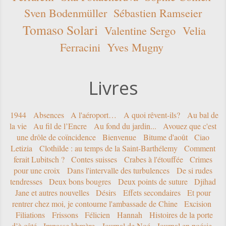
Sven Bodenmüller
Sébastien Ramseier
Tomaso Solari
Valentine Sergo
Velia
Ferracini
Yves Mugny
Livres
1944
Absences
A l'aéroport…
A quoi rêvent-ils?
Au bal de
la vie
Au fil de l’Encre
Au fond du jardin...
Avouez que c'est
une drôle de coïncidence
Bienvenue
Bitume d'août
Ciao
Letizia
Clothilde : au temps de la Saint-Barthélemy
Comment
ferait Lubitsch ?
Contes suisses
Crabes à l'étouffée
Crimes
pour une croix
Dans l'intervalle des turbulences
De si rudes
tendresses
Deux bons bougres
Deux points de suture
Djihad
Jane et autres nouvelles
Désirs
Effets secondaires
Et pour
rentrer chez moi, je contourne l'ambassade de Chine
Excision
Filiations
Frissons
Félicien
Hannah
Histoires de la porte
d’à côté
Impasse khmère
Journal de Noé
Journal en poésie