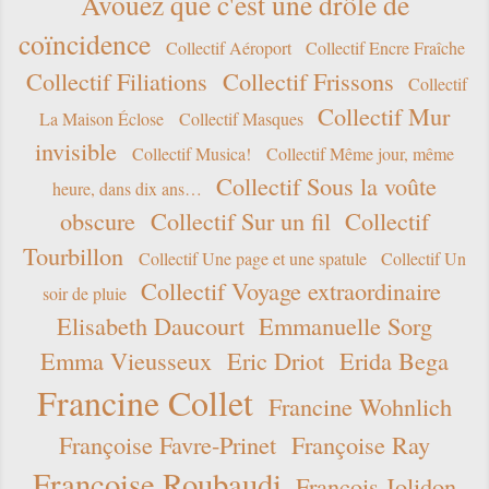
Avouez que c'est une drôle de
coïncidence
Collectif Aéroport
Collectif Encre Fraîche
Collectif Filiations
Collectif Frissons
Collectif
Collectif Mur
La Maison Éclose
Collectif Masques
invisible
Collectif Musica!
Collectif Même jour, même
Collectif Sous la voûte
heure, dans dix ans…
obscure
Collectif Sur un fil
Collectif
Tourbillon
Collectif Une page et une spatule
Collectif Un
Collectif Voyage extraordinaire
soir de pluie
Elisabeth Daucourt
Emmanuelle Sorg
Emma Vieusseux
Eric Driot
Erida Bega
Francine Collet
Francine Wohnlich
Françoise Favre-Prinet
Françoise Ray
Françoise Roubaudi
François Jolidon