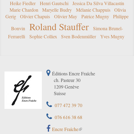
Heike Fiedler
Henri Gautschi
Jessica Da Silva Villacastín
Marie Chardon
Maryelle Budry
Mélanie Chappuis
Olivia
Gerig
Olivier Chapuis
Olivier May
Patrice Mugny
Philippe
Roland Stauffer
Bonvin
Simona Brunel-
Ferrarelli
Sophie Colliex
Sven Bodenmüller
Yves Mugny
Éditions Encre Fraîche
ch. Pasteur 30
1209 Genève
Suisse
077 472 39 70
076 616 38 68
Encre Fraîche