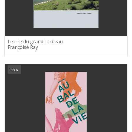
Le rire du grand corbeau
Françoise Ray
RÉCIT