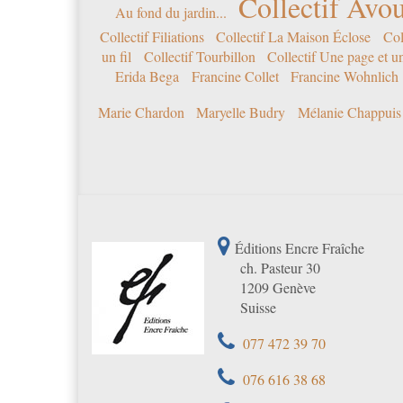
Collectif Avou
Au fond du jardin...
Collectif Filiations
Collectif La Maison Éclose
Col
un fil
Collectif Tourbillon
Collectif Une page et u
Erida Bega
Francine Collet
Francine Wohnlich
Marie Chardon
Maryelle Budry
Mélanie Chappuis
Éditions Encre Fraîche
ch. Pasteur 30
1209 Genève
Suisse
077 472 39 70
076 616 38 68