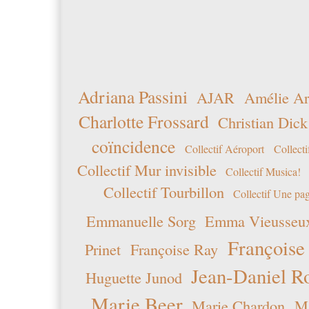
Adriana Passini
AJAR
Amélie Ar
Charlotte Frossard
Christian Dick
coïncidence
Collectif Aéroport
Collecti
Collectif Mur invisible
Collectif Musica!
Collectif Tourbillon
Collectif Une pag
Emmanuelle Sorg
Emma Vieusseu
Françoise
Prinet
Françoise Ray
Jean-Daniel R
Huguette Junod
Marie Beer
Marie Chardon
Ma