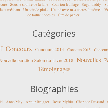
scure
Sous le sourire de la lune
Sous ton feuillage
Sugar daddy
Su
ide et méchant
Un soir de pluie
Un thé avec mes chères fantômes
Vo
de tortue : poésies
Être de papier
Catégories
f
Concours
Concours 2014
Concours 2015
Concour
Nouvelles
P
Nouvelle parution Salon du Livre 2018
Témoignages
Biographies
ld
Anne May
Arthur Brügger
Bessa Myftiu
Charlotte Frossard