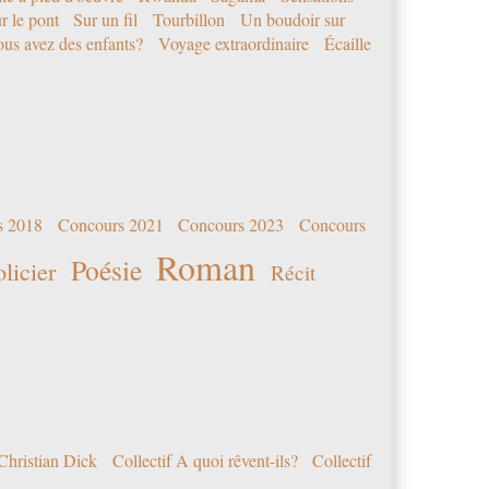
r le pont
Sur un fil
Tourbillon
Un boudoir sur
us avez des enfants?
Voyage extraordinaire
Écaille
s 2018
Concours 2021
Concours 2023
Concours
Roman
Poésie
olicier
Récit
Christian Dick
Collectif A quoi rêvent-ils?
Collectif