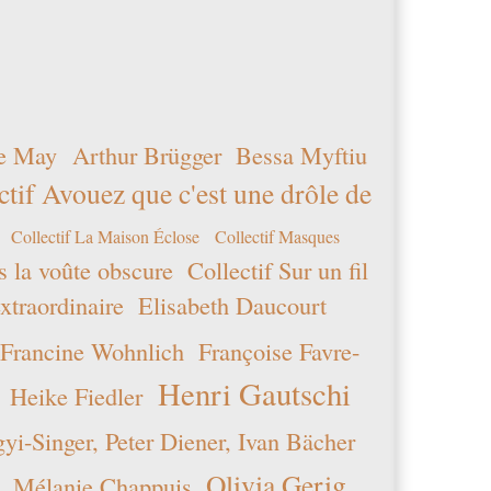
e May
Arthur Brügger
Bessa Myftiu
ctif Avouez que c'est une drôle de
Collectif La Maison Éclose
Collectif Masques
s la voûte obscure
Collectif Sur un fil
xtraordinaire
Elisabeth Daucourt
Francine Wohnlich
Françoise Favre-
Henri Gautschi
Heike Fiedler
i-Singer, Peter Diener, Ivan Bächer
Olivia Gerig
Mélanie Chappuis