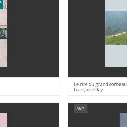
Le rire du grand corbeau
Françoise Ray
RÉCIT