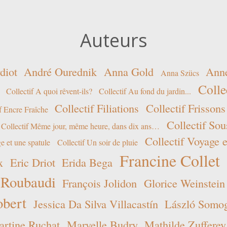
Auteurs
diot
André Ourednik
Anna Gold
Ann
Anna Szücs
Colle
Collectif A quoi rêvent-ils?
Collectif Au fond du jardin...
Collectif Filiations
Collectif Frissons
f Encre Fraîche
Collectif Sou
Collectif Même jour, même heure, dans dix ans…
Collectif Voyage e
e et une spatule
Collectif Un soir de pluie
Francine Collet
x
Eric Driot
Erida Bega
 Roubaudi
François Jolidon
Glorice Weinstein
obert
Jessica Da Silva Villacastín
László Somogy
rtine Ruchat
Maryelle Budry
Mathilde Zufferey