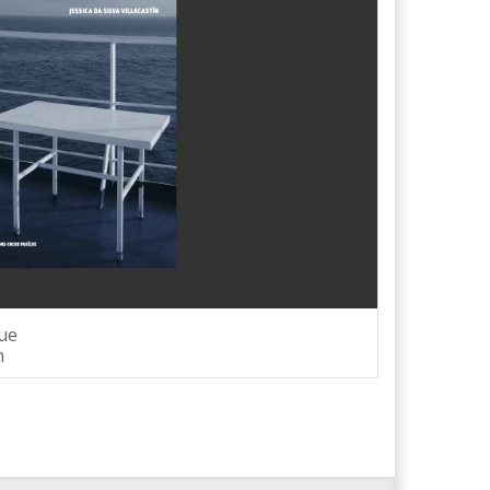
que
n