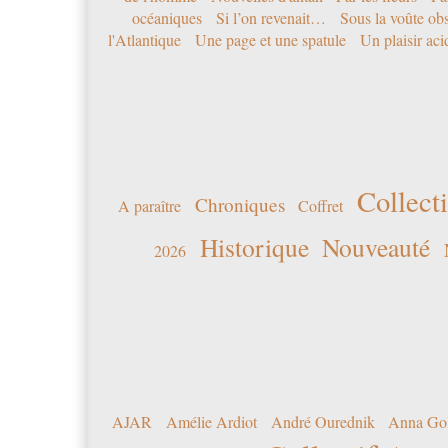
océaniques
Si l’on revenait…
Sous la voûte ob
l'Atlantique
Une page et une spatule
Un plaisir ac
Collecti
Chroniques
A paraître
Coffret
Historique
Nouveauté
2026
AJAR
Amélie Ardiot
André Ourednik
Anna Go