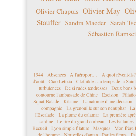
Olivier May
Oli
Olivier Chapuis
Stauffer
Sandra Maeder
Sarah Ts
Sébastien Ramsei
1944
Absences
A l'aéroport…
A quoi rêvent-ils?
d'août
Ciao Letizia
Clothilde : au temps de la Sai
turbulences
De si rudes tendresses
Deux bons b
contourne l'ambassade de Chine
Excision
Filiati
Squat-Balade
Kitsune
L'anatomie d'une décision
compagnie
La grenouille sur son nénuphar
La
l'Escalade
La plume du calamar
La première après
sardine
Le rire du grand corbeau
Les battantes
Recueil
Lyon simple filature
Masques
Mon frère 
de l'homme
Nouvelles d'antan
Par les fleurs
Pa