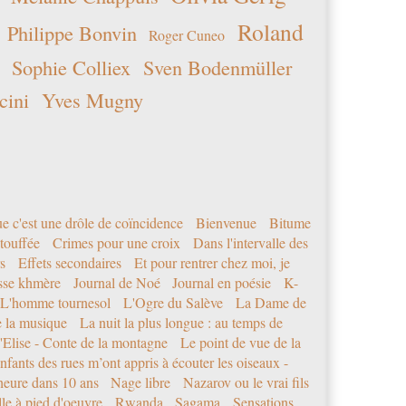
Roland
Philippe Bonvin
Roger Cuneo
Sophie Colliex
Sven Bodenmüller
cini
Yves Mugny
e c'est une drôle de coïncidence
Bienvenue
Bitume
étouffée
Crimes pour une croix
Dans l'intervalle des
s
Effets secondaires
Et pour rentrer chez moi, je
sse khmère
Journal de Noé
Journal en poésie
K-
L'homme tournesol
L'Ogre du Salève
La Dame de
e la musique
La nuit la plus longue : au temps de
'Elise - Conte de la montagne
Le point de vue de la
nfants des rues m’ont appris à écouter les oiseaux -
eure dans 10 ans
Nage libre
Nazarov ou le vrai fils
le à pied d'oeuvre
Rwanda
Sagama
Sensations