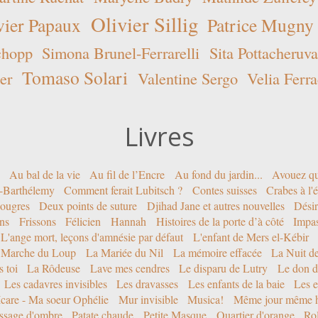
Olivier Sillig
vier Papaux
Patrice Mugny
chopp
Simona Brunel-Ferrarelli
Sita Pottacheruva
Tomaso Solari
er
Valentine Sergo
Velia Ferra
Livres
Au bal de la vie
Au fil de l’Encre
Au fond du jardin...
Avouez qu
nt-Barthélemy
Comment ferait Lubitsch ?
Contes suisses
Crabes à l'
ougres
Deux points de suture
Djihad Jane et autres nouvelles
Désir
ons
Frissons
Félicien
Hannah
Histoires de la porte d’à côté
Impa
L'ange mort, leçons d'amnésie par défaut
L'enfant de Mers el-Kébir
 Marche du Loup
La Mariée du Nil
La mémoire effacée
La Nuit d
 toi
La Rôdeuse
Lave mes cendres
Le disparu de Lutry
Le don d
Les cadavres invisibles
Les dravasses
Les enfants de la baie
Les e
Icare - Ma soeur Ophélie
Mur invisible
Musica!
Même jour même h
ssage d'ombre
Patate chaude
Petite Masque
Quartier d'orange
Rol