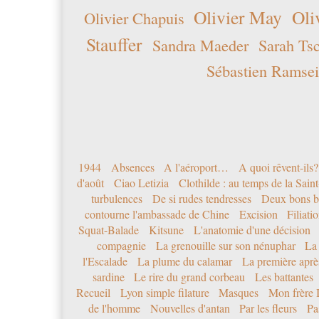
Olivier May
Oli
Olivier Chapuis
Stauffer
Sandra Maeder
Sarah Ts
Sébastien Ramsei
1944
Absences
A l'aéroport…
A quoi rêvent-ils?
d'août
Ciao Letizia
Clothilde : au temps de la Sai
turbulences
De si rudes tendresses
Deux bons b
contourne l'ambassade de Chine
Excision
Filiati
Squat-Balade
Kitsune
L'anatomie d'une décision
compagnie
La grenouille sur son nénuphar
La
l'Escalade
La plume du calamar
La première après
sardine
Le rire du grand corbeau
Les battantes
Recueil
Lyon simple filature
Masques
Mon frère 
de l'homme
Nouvelles d'antan
Par les fleurs
Pa