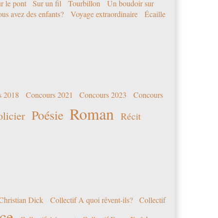
r le pont
Sur un fil
Tourbillon
Un boudoir sur
us avez des enfants?
Voyage extraordinaire
Écaille
s 2018
Concours 2021
Concours 2023
Concours
Roman
Poésie
olicier
Récit
Christian Dick
Collectif A quoi rêvent-ils?
Collectif
nce