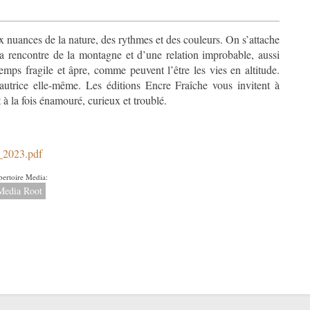
aux nuances de la nature, des rythmes et des couleurs. On s’attache
̀ la rencontre de la montagne et d’une relation improbable, aussi
mps fragile et âpre, comme peuvent l’être les vies en altitude.
utrice elle-même. Les éditions Encre Fraîche vous invitent à
 à la fois énamouré, curieux et troublé.
_2023.pdf
_rire_du_grand_corbeau_2023.pd
pertoire Media:
Media Root