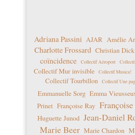
Adriana Passini
AJAR
Amélie Ar
Charlotte Frossard
Christian Dick
coïncidence
Collectif Aéroport
Collecti
Collectif Mur invisible
Collectif Musica!
Collectif Tourbillon
Collectif Une pag
Emmanuelle Sorg
Emma Vieusseu
Françoise
Prinet
Françoise Ray
Jean-Daniel R
Huguette Junod
Marie Beer
Marie Chardon
Ma