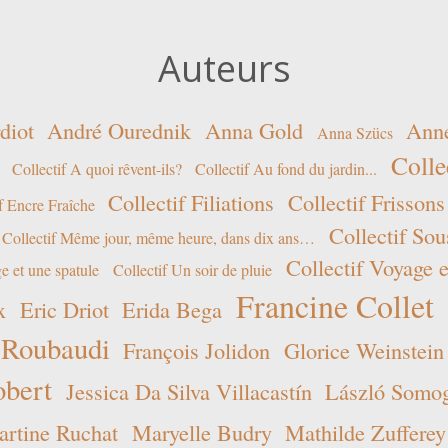
Auteurs
diot
André Ourednik
Anna Gold
Ann
Anna Szücs
Colle
Collectif A quoi rêvent-ils?
Collectif Au fond du jardin...
Collectif Filiations
Collectif Frissons
f Encre Fraîche
Collectif Sou
Collectif Même jour, même heure, dans dix ans…
Collectif Voyage e
e et une spatule
Collectif Un soir de pluie
Francine Collet
x
Eric Driot
Erida Bega
 Roubaudi
François Jolidon
Glorice Weinstein
obert
Jessica Da Silva Villacastín
László Somogy
rtine Ruchat
Maryelle Budry
Mathilde Zufferey