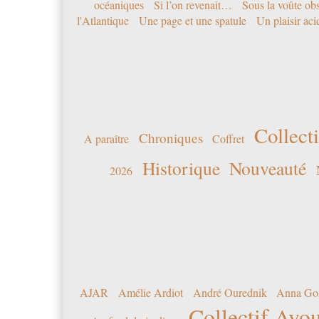
océaniques
Si l’on revenait…
Sous la voûte ob
l'Atlantique
Une page et une spatule
Un plaisir ac
Collecti
Chroniques
A paraître
Coffret
Historique
Nouveauté
2026
AJAR
Amélie Ardiot
André Ourednik
Anna Go
Collectif Avou