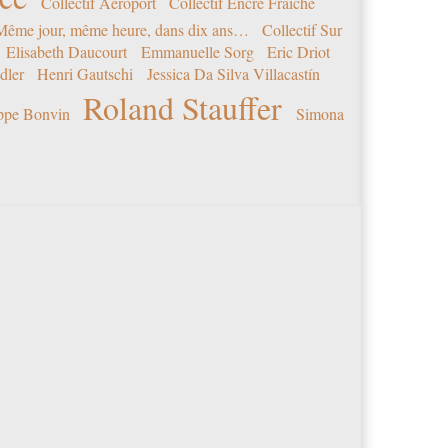
Collectif Aéroport
Collectif Encre Fraîche
 Même jour, même heure, dans dix ans…
Collectif Sur
Elisabeth Daucourt
Emmanuelle Sorg
Eric Driot
dler
Henri Gautschi
Jessica Da Silva Villacastín
Roland Stauffer
ippe Bonvin
Simona