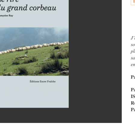
J’
so
pl
s
en
P
P
I
R
P