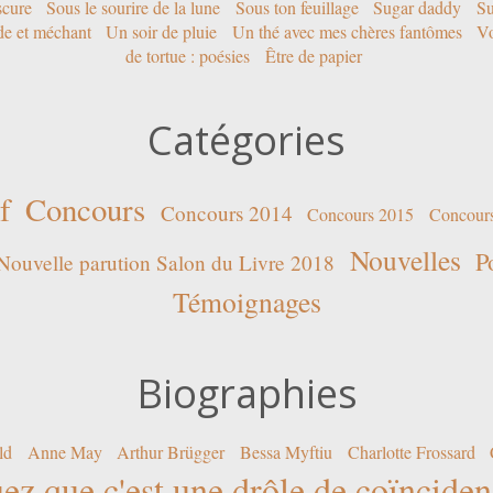
scure
Sous le sourire de la lune
Sous ton feuillage
Sugar daddy
Su
ide et méchant
Un soir de pluie
Un thé avec mes chères fantômes
Vo
de tortue : poésies
Être de papier
Catégories
f
Concours
Concours 2014
Concours 2015
Concour
Nouvelles
P
Nouvelle parution Salon du Livre 2018
Témoignages
Biographies
ld
Anne May
Arthur Brügger
Bessa Myftiu
Charlotte Frossard
ez que c'est une drôle de coïncide