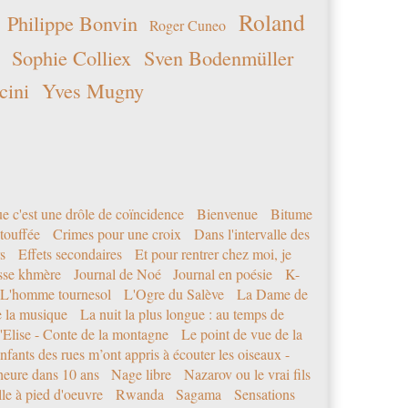
Roland
Philippe Bonvin
Roger Cuneo
Sophie Colliex
Sven Bodenmüller
cini
Yves Mugny
e c'est une drôle de coïncidence
Bienvenue
Bitume
étouffée
Crimes pour une croix
Dans l'intervalle des
s
Effets secondaires
Et pour rentrer chez moi, je
sse khmère
Journal de Noé
Journal en poésie
K-
L'homme tournesol
L'Ogre du Salève
La Dame de
e la musique
La nuit la plus longue : au temps de
'Elise - Conte de la montagne
Le point de vue de la
nfants des rues m’ont appris à écouter les oiseaux -
eure dans 10 ans
Nage libre
Nazarov ou le vrai fils
le à pied d'oeuvre
Rwanda
Sagama
Sensations