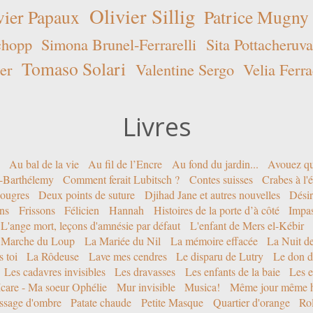
Olivier Sillig
vier Papaux
Patrice Mugny
chopp
Simona Brunel-Ferrarelli
Sita Pottacheruva
Tomaso Solari
er
Valentine Sergo
Velia Ferra
Livres
Au bal de la vie
Au fil de l’Encre
Au fond du jardin...
Avouez qu
nt-Barthélemy
Comment ferait Lubitsch ?
Contes suisses
Crabes à l'
ougres
Deux points de suture
Djihad Jane et autres nouvelles
Désir
ons
Frissons
Félicien
Hannah
Histoires de la porte d’à côté
Impa
L'ange mort, leçons d'amnésie par défaut
L'enfant de Mers el-Kébir
 Marche du Loup
La Mariée du Nil
La mémoire effacée
La Nuit d
 toi
La Rôdeuse
Lave mes cendres
Le disparu de Lutry
Le don d
Les cadavres invisibles
Les dravasses
Les enfants de la baie
Les e
Icare - Ma soeur Ophélie
Mur invisible
Musica!
Même jour même h
ssage d'ombre
Patate chaude
Petite Masque
Quartier d'orange
Rol