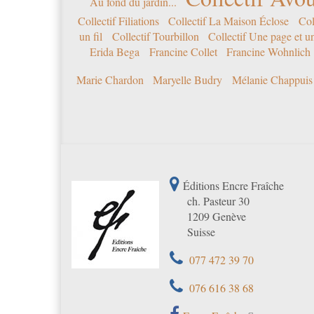
Au fond du jardin...
Collectif Filiations
Collectif La Maison Éclose
Col
un fil
Collectif Tourbillon
Collectif Une page et u
Erida Bega
Francine Collet
Francine Wohnlich
Marie Chardon
Maryelle Budry
Mélanie Chappuis
Éditions Encre Fraîche
ch. Pasteur 30
1209 Genève
Suisse
077 472 39 70
076 616 38 68