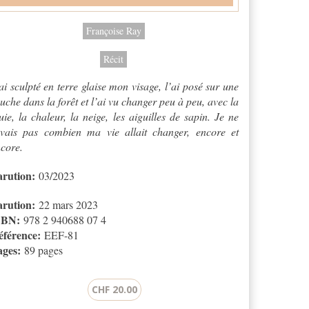
Françoise Ray
Récit
ai sculpté en terre glaise mon visage, l’ai posé sur une
uche dans la forêt et l’ai vu changer peu à peu, avec la
uie, la chaleur, la neige, les aiguilles de sapin. Je ne
avais pas combien ma vie allait changer, encore et
core.
arution:
03/2023
arution:
22 mars 2023
SBN:
978 2 940688 07 4
éférence:
EEF-81
ages:
89 pages
CHF 20.00