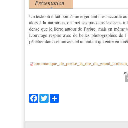
Présentation
Product tabs
(onglet actif)
Un texte où il fait bon s’immerger tant il est accordé 
alors à la narratrice, on met ses pas dans les siens a
dense que le lierre autour de l’arbre, mais en même te
L’ouvrage respire avec de belles photographies de l’a
pénétrer dans cet univers tel un enfant qui entre en forêt
communique_de_presse_le_rire_du_grand_corbeau
communique_de_presse_le
Ré
Facebook
Twitter
Share