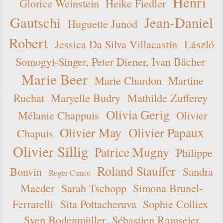
Henri
Glorice Weinstein
Heike Fiedler
Gautschi
Jean-Daniel
Huguette Junod
Robert
Jessica Da Silva Villacastín
László
Somogyi-Singer, Peter Diener, Ivan Bächer
Marie Beer
Marie Chardon
Martine
Ruchat
Maryelle Budry
Mathilde Zufferey
Olivia Gerig
Mélanie Chappuis
Olivier
Olivier May
Olivier Papaux
Chapuis
Olivier Sillig
Patrice Mugny
Philippe
Roland Stauffer
Bonvin
Sandra
Roger Cuneo
Maeder
Sarah Tschopp
Simona Brunel-
Ferrarelli
Sita Pottacheruva
Sophie Colliex
Sven Bodenmüller
Sébastien Ramseier