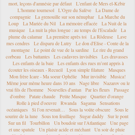
mort, leçons d'amnésie par défaut
L'enfant de Mers el-Kébir
L'homme tournesol
L'Ogre du Salève
La Dame de
compagnie
La grenouille sur son nénuphar
La Marche du
Loup
La Mariée du Nil
La mémoire effacée
La Nuit de la
musique
La nuit la plus longue : au temps de l'Escalade
La
plume du calamar
La première après toi
La Rôdeuse
Lave
mes cendres
Le disparu de Lutry
Le don d'Elise - Conte de la
montagne
Le point de vue de la sardine
Le rire du grand
corbeau
Les battantes
Les cadavres invisibles
Les dravasses
Les enfants de la baie
Les enfants des rues m’ont appris à
écouter les oiseaux - Recueil
Lyon simple filature
Masques
Mon frère Icare - Ma soeur Ophélie
Mur invisible
Musica!
Même jour même heure dans 10 ans
Nage libre
Nazarov ou le
vrai fils de l'homme
Nouvelles d'antan
Par les fleurs
Passage
d'ombre
Patate chaude
Petite Masque
Quartier d'orange
Rolle à pied d'oeuvre
Rwanda
Sagama
Sensations
océaniques
Si l’on revenait…
Sous la voûte obscure
Sous le
sourire de la lune
Sous ton feuillage
Sugar daddy
Sur le pont
Sur un fil
Tourbillon
Un boudoir sur l'Atlantique
Une page
et une spatule
Un plaisir acide et méchant
Un soir de pluie