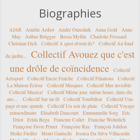
Biographies
AJAR
Amélie Ardiot
André Ourednik
Anna Gold
Anne
May
Arthur Brügger
Bessa Myftiu
Charlotte Frossard
Christian Dick
Collectif A quoi rêvent-ils?
Collectif Au fond
Collectif Avouez que c'est
du jardin...
une drôle de coïncidence
Collectif
Aéroport
Collectif Encre Fraîche
Collectif Filiations
Collectif
La Maison Éclose
Collectif Masques
Collectif Mur invisible
Collectif Musica!
Collectif Même jour, même heure, dans dix
ans…
Collectif Sur un fil
Collectif Tourbillon
Collectif Une
page et une spatule
Collectif Un soir de pluie
Collectif Voyage
extraordinaire
Elisabeth Daucourt
Emmanuelle Sorg
Eric
Driot
Erida Bega
Francine Collet
Francine Wohnlich
Françoise Favre Prinet
Françoise Ray
François Jolidon
Heike Fiedler
Henri Gautschi
Jessica Da Silva Villacastín