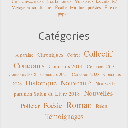
Un thé avec mes chères fantômes
Vous avez des enfants?
Voyage extraordinaire
Écaille de tortue : poésies
Être de
papier
Catégories
Collectif
Chroniques
A paraître
Coffret
Concours
Concours 2014
Concours 2015
Concours 2018
Concours 2021
Concours 2023
Concours
Historique
Nouveauté
Nouvelle
2026
Nouvelles
parution Salon du Livre 2018
Roman
Poésie
Policier
Récit
Témoignages