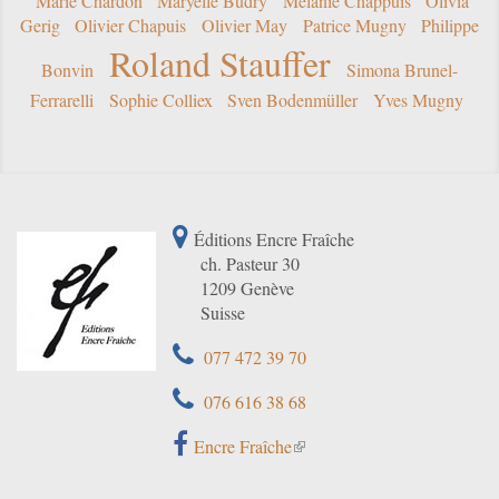
Marie Chardon
Maryelle Budry
Mélanie Chappuis
Olivia
Gerig
Olivier Chapuis
Olivier May
Patrice Mugny
Philippe
Roland Stauffer
Bonvin
Simona Brunel-
Ferrarelli
Sophie Colliex
Sven Bodenmüller
Yves Mugny
Éditions Encre Fraîche
ch. Pasteur 30
1209 Genève
Suisse
077 472 39 70
076 616 38 68
Encre Fraîche