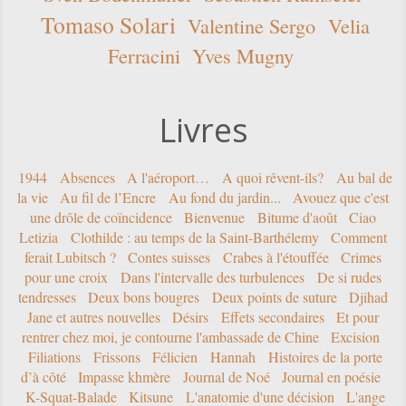
Tomaso Solari
Valentine Sergo
Velia
Ferracini
Yves Mugny
Livres
1944
Absences
A l'aéroport…
A quoi rêvent-ils?
Au bal de
la vie
Au fil de l’Encre
Au fond du jardin...
Avouez que c'est
une drôle de coïncidence
Bienvenue
Bitume d'août
Ciao
Letizia
Clothilde : au temps de la Saint-Barthélemy
Comment
ferait Lubitsch ?
Contes suisses
Crabes à l'étouffée
Crimes
pour une croix
Dans l'intervalle des turbulences
De si rudes
tendresses
Deux bons bougres
Deux points de suture
Djihad
Jane et autres nouvelles
Désirs
Effets secondaires
Et pour
rentrer chez moi, je contourne l'ambassade de Chine
Excision
Filiations
Frissons
Félicien
Hannah
Histoires de la porte
d’à côté
Impasse khmère
Journal de Noé
Journal en poésie
K-Squat-Balade
Kitsune
L'anatomie d'une décision
L'ange