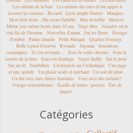
Les enfants de la baie
Les enfants des rues m’ont appris à
écouter les oiseaux - Recueil
Lyon simple filature
Masques
Mon frère Icare - Ma soeur Ophélie
Mur invisible
Musica!
Même jour même heure dans 10 ans
Nage libre
Nazarov ou le
vrai fils de l'homme
Nouvelles d'antan
Par les fleurs
Passage
d'ombre
Patate chaude
Petite Masque
Quartier d'orange
Rolle à pied d'oeuvre
Rwanda
Sagama
Sensations
océaniques
Si l’on revenait…
Sous la voûte obscure
Sous le
sourire de la lune
Sous ton feuillage
Sugar daddy
Sur le pont
Sur un fil
Tourbillon
Un boudoir sur l'Atlantique
Une page
et une spatule
Un plaisir acide et méchant
Un soir de pluie
Un thé avec mes chères fantômes
Vous avez des enfants?
Voyage extraordinaire
Écaille de tortue : poésies
Être de
papier
Catégories
Collectif