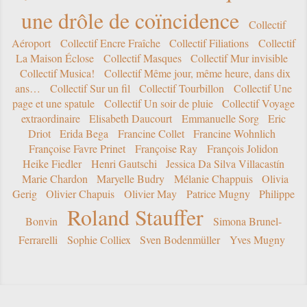
une drôle de coïncidence
Collectif
Aéroport
Collectif Encre Fraîche
Collectif Filiations
Collectif
La Maison Éclose
Collectif Masques
Collectif Mur invisible
Collectif Musica!
Collectif Même jour, même heure, dans dix
ans…
Collectif Sur un fil
Collectif Tourbillon
Collectif Une
page et une spatule
Collectif Un soir de pluie
Collectif Voyage
extraordinaire
Elisabeth Daucourt
Emmanuelle Sorg
Eric
Driot
Erida Bega
Francine Collet
Francine Wohnlich
Françoise Favre Prinet
Françoise Ray
François Jolidon
Heike Fiedler
Henri Gautschi
Jessica Da Silva Villacastín
Marie Chardon
Maryelle Budry
Mélanie Chappuis
Olivia
Gerig
Olivier Chapuis
Olivier May
Patrice Mugny
Philippe
Roland Stauffer
Bonvin
Simona Brunel-
Ferrarelli
Sophie Colliex
Sven Bodenmüller
Yves Mugny