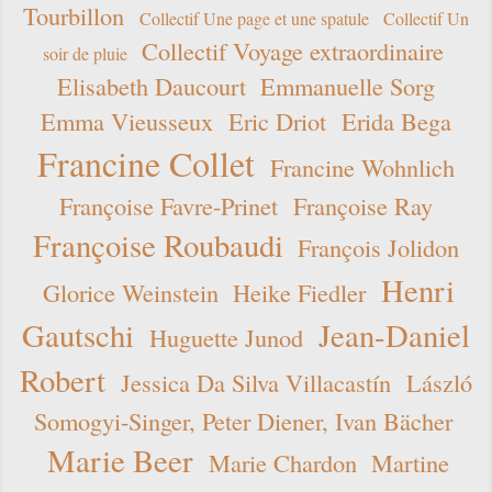
Tourbillon
Collectif Une page et une spatule
Collectif Un
Collectif Voyage extraordinaire
soir de pluie
Elisabeth Daucourt
Emmanuelle Sorg
Emma Vieusseux
Eric Driot
Erida Bega
Francine Collet
Francine Wohnlich
Françoise Favre-Prinet
Françoise Ray
Françoise Roubaudi
François Jolidon
Henri
Glorice Weinstein
Heike Fiedler
Gautschi
Jean-Daniel
Huguette Junod
Robert
Jessica Da Silva Villacastín
László
Somogyi-Singer, Peter Diener, Ivan Bächer
Marie Beer
Marie Chardon
Martine