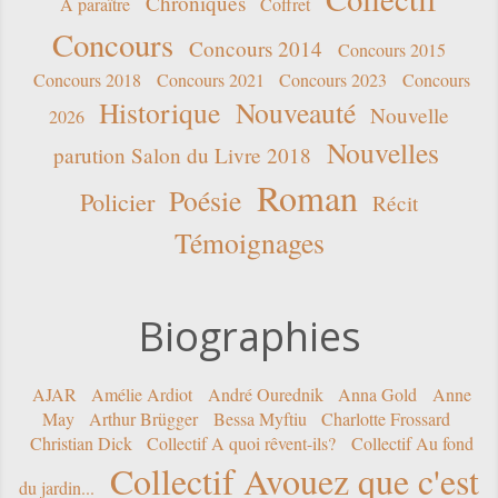
Chroniques
A paraître
Coffret
Concours
Concours 2014
Concours 2015
Concours 2018
Concours 2021
Concours 2023
Concours
Historique
Nouveauté
Nouvelle
2026
Nouvelles
parution Salon du Livre 2018
Roman
Poésie
Policier
Récit
Témoignages
Biographies
AJAR
Amélie Ardiot
André Ourednik
Anna Gold
Anne
May
Arthur Brügger
Bessa Myftiu
Charlotte Frossard
Christian Dick
Collectif A quoi rêvent-ils?
Collectif Au fond
Collectif Avouez que c'est
du jardin...