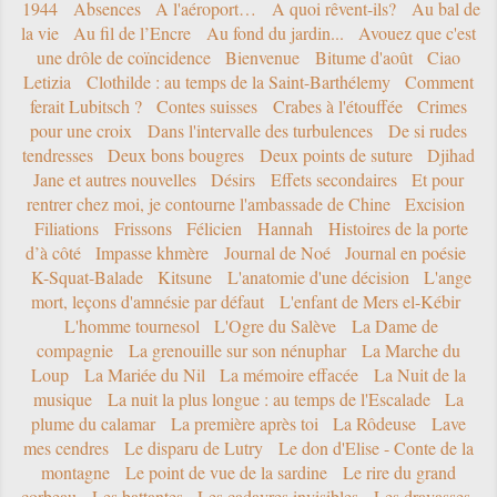
1944
Absences
A l'aéroport…
A quoi rêvent-ils?
Au bal de
la vie
Au fil de l’Encre
Au fond du jardin...
Avouez que c'est
une drôle de coïncidence
Bienvenue
Bitume d'août
Ciao
Letizia
Clothilde : au temps de la Saint-Barthélemy
Comment
ferait Lubitsch ?
Contes suisses
Crabes à l'étouffée
Crimes
pour une croix
Dans l'intervalle des turbulences
De si rudes
tendresses
Deux bons bougres
Deux points de suture
Djihad
Jane et autres nouvelles
Désirs
Effets secondaires
Et pour
rentrer chez moi, je contourne l'ambassade de Chine
Excision
Filiations
Frissons
Félicien
Hannah
Histoires de la porte
d’à côté
Impasse khmère
Journal de Noé
Journal en poésie
K-Squat-Balade
Kitsune
L'anatomie d'une décision
L'ange
mort, leçons d'amnésie par défaut
L'enfant de Mers el-Kébir
L'homme tournesol
L'Ogre du Salève
La Dame de
compagnie
La grenouille sur son nénuphar
La Marche du
Loup
La Mariée du Nil
La mémoire effacée
La Nuit de la
musique
La nuit la plus longue : au temps de l'Escalade
La
plume du calamar
La première après toi
La Rôdeuse
Lave
mes cendres
Le disparu de Lutry
Le don d'Elise - Conte de la
montagne
Le point de vue de la sardine
Le rire du grand
corbeau
Les battantes
Les cadavres invisibles
Les dravasses