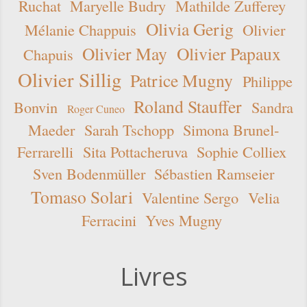
Ruchat
Maryelle Budry
Mathilde Zufferey
Olivia Gerig
Mélanie Chappuis
Olivier
Olivier May
Olivier Papaux
Chapuis
Olivier Sillig
Patrice Mugny
Philippe
Roland Stauffer
Bonvin
Sandra
Roger Cuneo
Maeder
Sarah Tschopp
Simona Brunel-
Ferrarelli
Sita Pottacheruva
Sophie Colliex
Sven Bodenmüller
Sébastien Ramseier
Tomaso Solari
Valentine Sergo
Velia
Ferracini
Yves Mugny
Livres