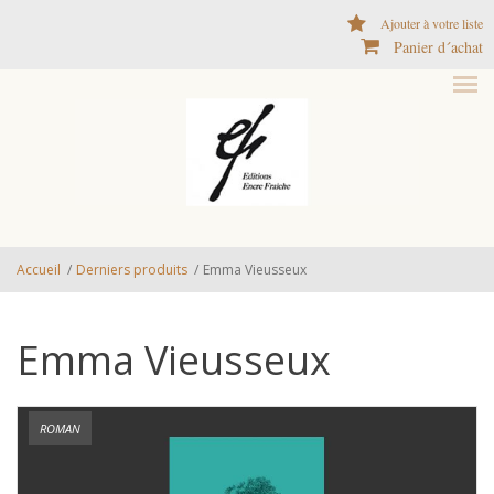
Aller au contenu principal
Ajouter à votre liste
Panier d´achat
Accueil
/
Derniers produits
/
Emma Vieusseux
Emma Vieusseux
ROMAN