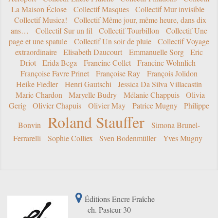
La Maison Éclose
Collectif Masques
Collectif Mur invisible
Collectif Musica!
Collectif Même jour, même heure, dans dix
ans…
Collectif Sur un fil
Collectif Tourbillon
Collectif Une
page et une spatule
Collectif Un soir de pluie
Collectif Voyage
extraordinaire
Elisabeth Daucourt
Emmanuelle Sorg
Eric
Driot
Erida Bega
Francine Collet
Francine Wohnlich
Françoise Favre Prinet
Françoise Ray
François Jolidon
Heike Fiedler
Henri Gautschi
Jessica Da Silva Villacastín
Marie Chardon
Maryelle Budry
Mélanie Chappuis
Olivia
Gerig
Olivier Chapuis
Olivier May
Patrice Mugny
Philippe
Roland Stauffer
Bonvin
Simona Brunel-
Ferrarelli
Sophie Colliex
Sven Bodenmüller
Yves Mugny
Éditions Encre Fraîche
ch. Pasteur 30