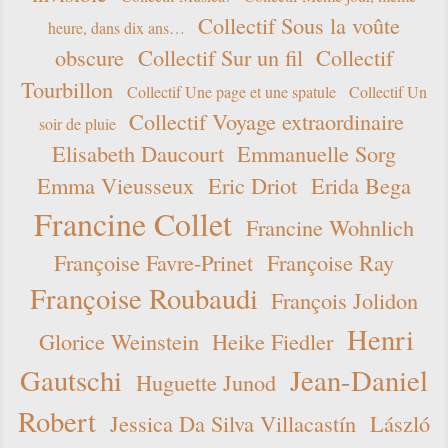
Collectif Sous la voûte
heure, dans dix ans…
obscure
Collectif Sur un fil
Collectif
Tourbillon
Collectif Une page et une spatule
Collectif Un
Collectif Voyage extraordinaire
soir de pluie
Elisabeth Daucourt
Emmanuelle Sorg
Emma Vieusseux
Eric Driot
Erida Bega
Francine Collet
Francine Wohnlich
Françoise Favre-Prinet
Françoise Ray
Françoise Roubaudi
François Jolidon
Henri
Glorice Weinstein
Heike Fiedler
Gautschi
Jean-Daniel
Huguette Junod
Robert
Jessica Da Silva Villacastín
László