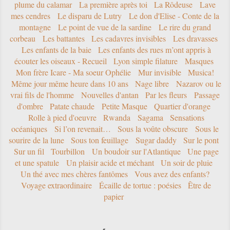
plume du calamar
La première après toi
La Rôdeuse
Lave
mes cendres
Le disparu de Lutry
Le don d'Elise - Conte de la
montagne
Le point de vue de la sardine
Le rire du grand
corbeau
Les battantes
Les cadavres invisibles
Les dravasses
Les enfants de la baie
Les enfants des rues m’ont appris à
écouter les oiseaux - Recueil
Lyon simple filature
Masques
Mon frère Icare - Ma soeur Ophélie
Mur invisible
Musica!
Même jour même heure dans 10 ans
Nage libre
Nazarov ou le
vrai fils de l'homme
Nouvelles d'antan
Par les fleurs
Passage
d'ombre
Patate chaude
Petite Masque
Quartier d'orange
Rolle à pied d'oeuvre
Rwanda
Sagama
Sensations
océaniques
Si l’on revenait…
Sous la voûte obscure
Sous le
sourire de la lune
Sous ton feuillage
Sugar daddy
Sur le pont
Sur un fil
Tourbillon
Un boudoir sur l'Atlantique
Une page
et une spatule
Un plaisir acide et méchant
Un soir de pluie
Un thé avec mes chères fantômes
Vous avez des enfants?
Voyage extraordinaire
Écaille de tortue : poésies
Être de
papier