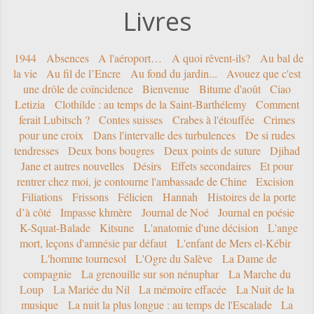
Livres
1944
Absences
A l'aéroport…
A quoi rêvent-ils?
Au bal de
la vie
Au fil de l’Encre
Au fond du jardin...
Avouez que c'est
une drôle de coïncidence
Bienvenue
Bitume d'août
Ciao
Letizia
Clothilde : au temps de la Saint-Barthélemy
Comment
ferait Lubitsch ?
Contes suisses
Crabes à l'étouffée
Crimes
pour une croix
Dans l'intervalle des turbulences
De si rudes
tendresses
Deux bons bougres
Deux points de suture
Djihad
Jane et autres nouvelles
Désirs
Effets secondaires
Et pour
rentrer chez moi, je contourne l'ambassade de Chine
Excision
Filiations
Frissons
Félicien
Hannah
Histoires de la porte
d’à côté
Impasse khmère
Journal de Noé
Journal en poésie
K-Squat-Balade
Kitsune
L'anatomie d'une décision
L'ange
mort, leçons d'amnésie par défaut
L'enfant de Mers el-Kébir
L'homme tournesol
L'Ogre du Salève
La Dame de
compagnie
La grenouille sur son nénuphar
La Marche du
Loup
La Mariée du Nil
La mémoire effacée
La Nuit de la
musique
La nuit la plus longue : au temps de l'Escalade
La