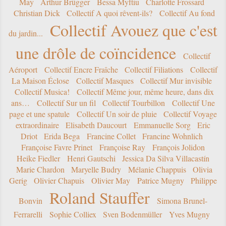
May
Arthur Brügger
Bessa Myftiu
Charlotte Frossard
Christian Dick
Collectif A quoi rêvent-ils?
Collectif Au fond
Collectif Avouez que c'est
du jardin...
une drôle de coïncidence
Collectif
Aéroport
Collectif Encre Fraîche
Collectif Filiations
Collectif
La Maison Éclose
Collectif Masques
Collectif Mur invisible
Collectif Musica!
Collectif Même jour, même heure, dans dix
ans…
Collectif Sur un fil
Collectif Tourbillon
Collectif Une
page et une spatule
Collectif Un soir de pluie
Collectif Voyage
extraordinaire
Elisabeth Daucourt
Emmanuelle Sorg
Eric
Driot
Erida Bega
Francine Collet
Francine Wohnlich
Françoise Favre Prinet
Françoise Ray
François Jolidon
Heike Fiedler
Henri Gautschi
Jessica Da Silva Villacastín
Marie Chardon
Maryelle Budry
Mélanie Chappuis
Olivia
Gerig
Olivier Chapuis
Olivier May
Patrice Mugny
Philippe
Roland Stauffer
Bonvin
Simona Brunel-
Ferrarelli
Sophie Colliex
Sven Bodenmüller
Yves Mugny