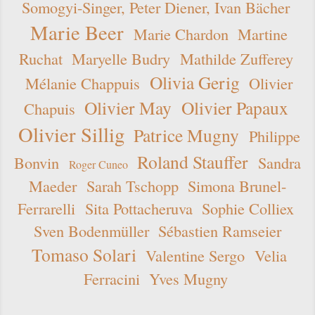
Somogyi-Singer, Peter Diener, Ivan Bächer
Marie Beer
Marie Chardon
Martine
Ruchat
Maryelle Budry
Mathilde Zufferey
Olivia Gerig
Mélanie Chappuis
Olivier
Olivier May
Olivier Papaux
Chapuis
Olivier Sillig
Patrice Mugny
Philippe
Roland Stauffer
Bonvin
Sandra
Roger Cuneo
Maeder
Sarah Tschopp
Simona Brunel-
Ferrarelli
Sita Pottacheruva
Sophie Colliex
Sven Bodenmüller
Sébastien Ramseier
Tomaso Solari
Valentine Sergo
Velia
Ferracini
Yves Mugny