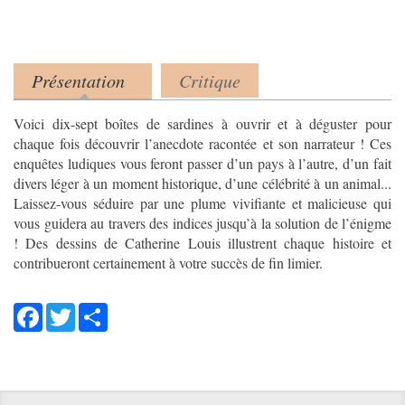
Cette
question
a
pour
Présentation
Critique
Product tabs
but
(onglet actif)
de
Voici dix-sept boîtes de sardines à ouvrir et à déguster pour
vérifier
chaque fois découvrir l’anecdote racontée et son narrateur ! Ces
que
enquêtes ludiques vous feront passer d’un pays à l’autre, d’un fait
vous
divers léger à un moment historique, d’une célébrité à un animal...
êtes
Laissez-vous séduire par une plume vivifiante et malicieuse qui
bien
vous guidera au travers des indices jusqu’à la solution de l’énigme
un
! Des dessins de Catherine Louis illustrent chaque histoire et
visiteur
contribueront certainement à votre succès de fin limier.
et
non
Facebook
Twitter
Share
un
robot
afin
de
prévenir