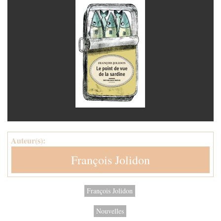
Auteur(s):
François Jolidon
François Jolidon
Nouvelles