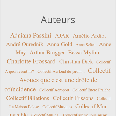
toutes
entrées
spam.
Auteurs
six
plus
neuf
Adriana Passini
AJAR
Amélie Ardiot
moins
André Ourednik
Anna Gold
Anne
Anna Szücs
dix
May
Arthur Brügger
Bessa Myftiu
Charlotte Frossard
Christian Dick
Collectif
Collectif
A quoi rêvent-ils?
Collectif Au fond du jardin...
Avouez que c'est une drôle de
coïncidence
Collectif Aéroport
Collectif Encre Fraîche
Collectif Filiations
Collectif Frissons
Collectif
Collectif Mur
La Maison Éclose
Collectif Masques
invisible
Collectif Musica!
Collectif Même jour, même