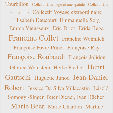
Tourbillon
Collectif Une page et une spatule
Collectif Un
Collectif Voyage extraordinaire
soir de pluie
Elisabeth Daucourt
Emmanuelle Sorg
Emma Vieusseux
Eric Driot
Erida Bega
Francine Collet
Francine Wohnlich
Françoise Favre-Prinet
Françoise Ray
Françoise Roubaudi
François Jolidon
Henri
Glorice Weinstein
Heike Fiedler
Gautschi
Jean-Daniel
Huguette Junod
Robert
Jessica Da Silva Villacastín
László
Somogyi-Singer, Peter Diener, Ivan Bächer
Marie Beer
Marie Chardon
Martine