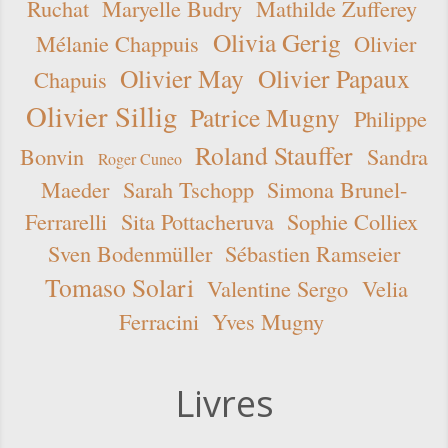
Ruchat
Maryelle Budry
Mathilde Zufferey
Olivia Gerig
Mélanie Chappuis
Olivier
Olivier May
Olivier Papaux
Chapuis
Olivier Sillig
Patrice Mugny
Philippe
Roland Stauffer
Bonvin
Sandra
Roger Cuneo
Maeder
Sarah Tschopp
Simona Brunel-
Ferrarelli
Sita Pottacheruva
Sophie Colliex
Sven Bodenmüller
Sébastien Ramseier
Tomaso Solari
Valentine Sergo
Velia
Ferracini
Yves Mugny
Livres