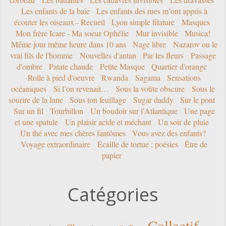
Les enfants de la baie
Les enfants des rues m’ont appris à
écouter les oiseaux - Recueil
Lyon simple filature
Masques
Mon frère Icare - Ma soeur Ophélie
Mur invisible
Musica!
Même jour même heure dans 10 ans
Nage libre
Nazarov ou le
vrai fils de l'homme
Nouvelles d'antan
Par les fleurs
Passage
d'ombre
Patate chaude
Petite Masque
Quartier d'orange
Rolle à pied d'oeuvre
Rwanda
Sagama
Sensations
océaniques
Si l’on revenait…
Sous la voûte obscure
Sous le
sourire de la lune
Sous ton feuillage
Sugar daddy
Sur le pont
Sur un fil
Tourbillon
Un boudoir sur l'Atlantique
Une page
et une spatule
Un plaisir acide et méchant
Un soir de pluie
Un thé avec mes chères fantômes
Vous avez des enfants?
Voyage extraordinaire
Écaille de tortue : poésies
Être de
papier
Catégories
Collectif