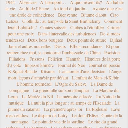
1944
Absences
A l'aéroport…
A quoi rêvent-ils?
Au bal de
la vie
Au fil de l’Encre
Au fond du jardin...
Avouez que c'est
une drôle de coïncidence
Bienvenue
Bitume d'août
Ciao
Letizia
Clothilde : au temps de la Saint-Barthélemy
Comment
ferait Lubitsch ?
Contes suisses
Crabes à l'étouffée
Crimes
pour une croix
Dans l'intervalle des turbulences
De si rudes
tendresses
Deux bons bougres
Deux points de suture
Djihad
Jane et autres nouvelles
Désirs
Effets secondaires
Et pour
rentrer chez moi, je contourne l'ambassade de Chine
Excision
Filiations
Frissons
Félicien
Hannah
Histoires de la porte
d’à côté
Impasse khmère
Journal de Noé
Journal en poésie
K-Squat-Balade
Kitsune
L'anatomie d'une décision
L'ange
mort, leçons d'amnésie par défaut
L'enfant de Mers el-Kébir
L'homme tournesol
L'Ogre du Salève
La Dame de
compagnie
La grenouille sur son nénuphar
La Marche du
Loup
La Mariée du Nil
La mémoire effacée
La Nuit de la
musique
La nuit la plus longue : au temps de l'Escalade
La
plume du calamar
La première après toi
La Rôdeuse
Lave
mes cendres
Le disparu de Lutry
Le don d'Elise - Conte de la
montagne
Le point de vue de la sardine
Le rire du grand
corbeau
Les battantes
Les cadavres invisibles
Les dravasses