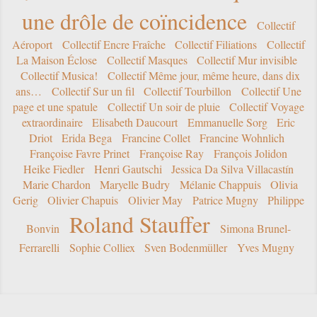
une drôle de coïncidence
Collectif
Aéroport
Collectif Encre Fraîche
Collectif Filiations
Collectif
La Maison Éclose
Collectif Masques
Collectif Mur invisible
Collectif Musica!
Collectif Même jour, même heure, dans dix
ans…
Collectif Sur un fil
Collectif Tourbillon
Collectif Une
page et une spatule
Collectif Un soir de pluie
Collectif Voyage
extraordinaire
Elisabeth Daucourt
Emmanuelle Sorg
Eric
Driot
Erida Bega
Francine Collet
Francine Wohnlich
Françoise Favre Prinet
Françoise Ray
François Jolidon
Heike Fiedler
Henri Gautschi
Jessica Da Silva Villacastín
Marie Chardon
Maryelle Budry
Mélanie Chappuis
Olivia
Gerig
Olivier Chapuis
Olivier May
Patrice Mugny
Philippe
Roland Stauffer
Bonvin
Simona Brunel-
Ferrarelli
Sophie Colliex
Sven Bodenmüller
Yves Mugny