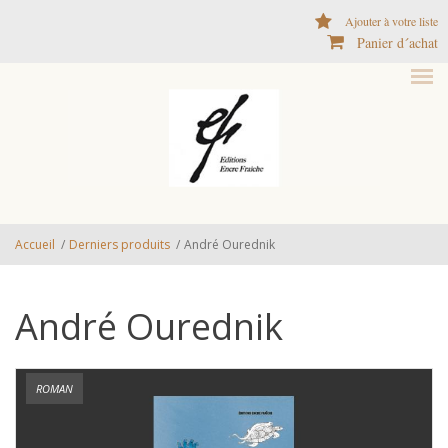
Aller au contenu principal
Ajouter à votre liste
Panier d´achat
Accueil
/
Derniers produits
/
André Ourednik
André Ourednik
ROMAN