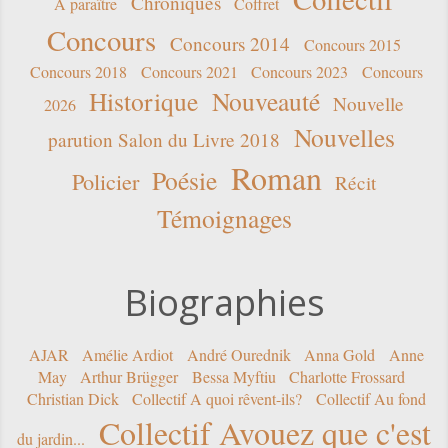
Chroniques
A paraître
Coffret
Concours
Concours 2014
Concours 2015
Concours 2018
Concours 2021
Concours 2023
Concours
Historique
Nouveauté
Nouvelle
2026
Nouvelles
parution Salon du Livre 2018
Roman
Poésie
Policier
Récit
Témoignages
Biographies
AJAR
Amélie Ardiot
André Ourednik
Anna Gold
Anne
May
Arthur Brügger
Bessa Myftiu
Charlotte Frossard
Christian Dick
Collectif A quoi rêvent-ils?
Collectif Au fond
Collectif Avouez que c'est
du jardin...