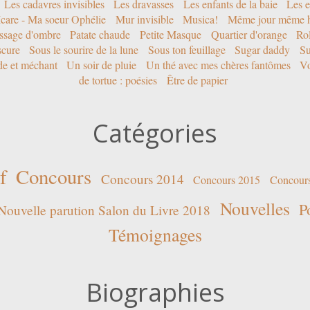
Les cadavres invisibles
Les dravasses
Les enfants de la baie
Les e
Icare - Ma soeur Ophélie
Mur invisible
Musica!
Même jour même h
ssage d'ombre
Patate chaude
Petite Masque
Quartier d'orange
Rol
scure
Sous le sourire de la lune
Sous ton feuillage
Sugar daddy
Su
ide et méchant
Un soir de pluie
Un thé avec mes chères fantômes
Vo
de tortue : poésies
Être de papier
Catégories
f
Concours
Concours 2014
Concours 2015
Concour
Nouvelles
P
Nouvelle parution Salon du Livre 2018
Témoignages
Biographies