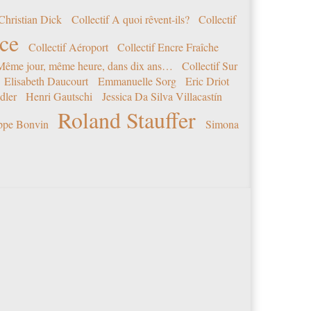
Christian Dick
Collectif A quoi rêvent-ils?
Collectif
nce
Collectif Aéroport
Collectif Encre Fraîche
 Même jour, même heure, dans dix ans…
Collectif Sur
Elisabeth Daucourt
Emmanuelle Sorg
Eric Driot
dler
Henri Gautschi
Jessica Da Silva Villacastín
Roland Stauffer
ippe Bonvin
Simona