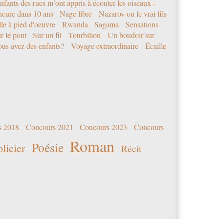
nfants des rues m’ont appris à écouter les oiseaux -
eure dans 10 ans
Nage libre
Nazarov ou le vrai fils
le à pied d'oeuvre
Rwanda
Sagama
Sensations
r le pont
Sur un fil
Tourbillon
Un boudoir sur
us avez des enfants?
Voyage extraordinaire
Écaille
s 2018
Concours 2021
Concours 2023
Concours
Roman
Poésie
olicier
Récit