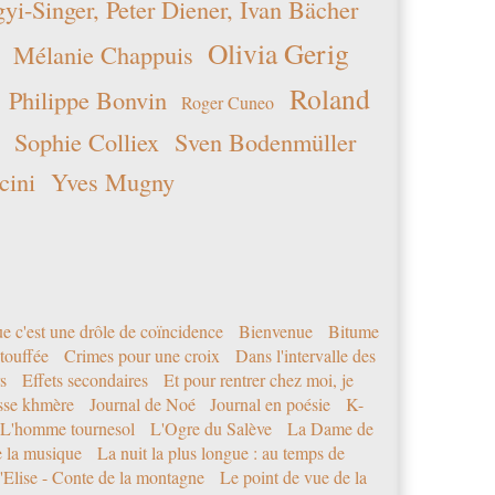
i-Singer, Peter Diener, Ivan Bächer
Olivia Gerig
Mélanie Chappuis
Roland
Philippe Bonvin
Roger Cuneo
Sophie Colliex
Sven Bodenmüller
cini
Yves Mugny
e c'est une drôle de coïncidence
Bienvenue
Bitume
étouffée
Crimes pour une croix
Dans l'intervalle des
s
Effets secondaires
Et pour rentrer chez moi, je
sse khmère
Journal de Noé
Journal en poésie
K-
L'homme tournesol
L'Ogre du Salève
La Dame de
e la musique
La nuit la plus longue : au temps de
'Elise - Conte de la montagne
Le point de vue de la