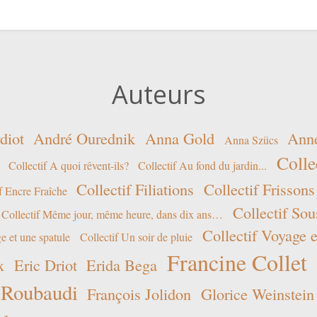
Auteurs
diot
André Ourednik
Anna Gold
Ann
Anna Szücs
Colle
Collectif A quoi rêvent-ils?
Collectif Au fond du jardin...
Collectif Filiations
Collectif Frissons
f Encre Fraîche
Collectif Sou
Collectif Même jour, même heure, dans dix ans…
Collectif Voyage e
e et une spatule
Collectif Un soir de pluie
Francine Collet
x
Eric Driot
Erida Bega
 Roubaudi
François Jolidon
Glorice Weinstein