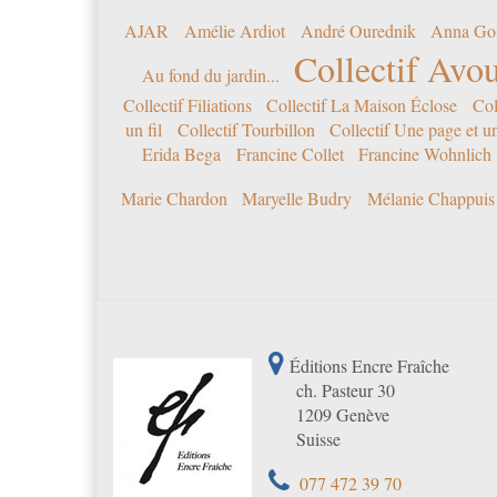
AJAR
Amélie Ardiot
André Ourednik
Anna Go
Collectif Avou
Au fond du jardin...
Collectif Filiations
Collectif La Maison Éclose
Col
un fil
Collectif Tourbillon
Collectif Une page et u
Erida Bega
Francine Collet
Francine Wohnlich
Marie Chardon
Maryelle Budry
Mélanie Chappuis
Éditions Encre Fraîche
ch. Pasteur 30
1209 Genève
Suisse
077 472 39 70