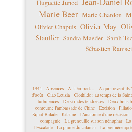
Jean-Daniel R
Huguette Junod
Marie Beer
Marie Chardon
Ma
Olivier May
Oli
Olivier Chapuis
Stauffer
Sandra Maeder
Sarah Ts
Sébastien Ramsei
1944
Absences
A l'aéroport…
A quoi rêvent-ils?
d'août
Ciao Letizia
Clothilde : au temps de la Sai
turbulences
De si rudes tendresses
Deux bons b
contourne l'ambassade de Chine
Excision
Filiati
Squat-Balade
Kitsune
L'anatomie d'une décision
compagnie
La grenouille sur son nénuphar
La
l'Escalade
La plume du calamar
La première après