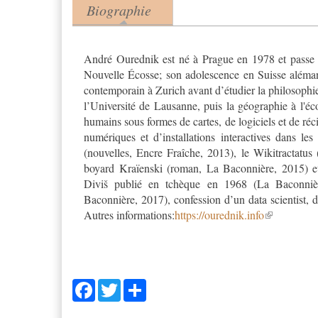
Biographie
Product tabs
(onglet actif)
André Ourednik est né à Prague en 1978 et passe s
Nouvelle Écosse; son adolescence en Suisse aléma
contemporain à Zurich avant d’étudier la philosophie
l’Université de Lausanne, puis la géographie à l'é
humains sous formes de cartes, de logiciels et de récit
numériques et d’installations interactives dans le
(nouvelles, Encre Fraîche, 2013), le Wikitractatus
boyard Kraïenski (roman, La Baconnière, 2015) et
Diviš publié en tchèque en 1968 (La Baconniè
Baconnière, 2017), confession d’un data scientist, 
Autres informations:
https://ourednik.info
Facebook
Twitter
Share