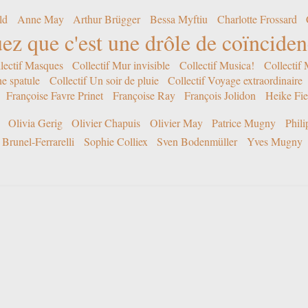
ld
Anne May
Arthur Brügger
Bessa Myftiu
Charlotte Frossard
ez que c'est une drôle de coïncide
lectif Masques
Collectif Mur invisible
Collectif Musica!
Collectif
ne spatule
Collectif Un soir de pluie
Collectif Voyage extraordinaire
Françoise Favre Prinet
Françoise Ray
François Jolidon
Heike Fie
Olivia Gerig
Olivier Chapuis
Olivier May
Patrice Mugny
Phil
Brunel-Ferrarelli
Sophie Colliex
Sven Bodenmüller
Yves Mugny