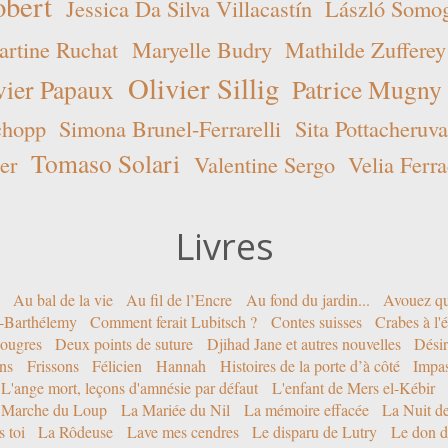
obert
Jessica Da Silva Villacastín
László Somogy
rtine Ruchat
Maryelle Budry
Mathilde Zufferey
Olivier Sillig
vier Papaux
Patrice Mugny
chopp
Simona Brunel-Ferrarelli
Sita Pottacheruva
Tomaso Solari
er
Valentine Sergo
Velia Ferra
Livres
Au bal de la vie
Au fil de l’Encre
Au fond du jardin...
Avouez qu
nt-Barthélemy
Comment ferait Lubitsch ?
Contes suisses
Crabes à l'
ougres
Deux points de suture
Djihad Jane et autres nouvelles
Désir
ons
Frissons
Félicien
Hannah
Histoires de la porte d’à côté
Impa
L'ange mort, leçons d'amnésie par défaut
L'enfant de Mers el-Kébir
 Marche du Loup
La Mariée du Nil
La mémoire effacée
La Nuit d
 toi
La Rôdeuse
Lave mes cendres
Le disparu de Lutry
Le don d