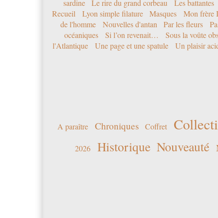
sardine
Le rire du grand corbeau
Les battantes
Recueil
Lyon simple filature
Masques
Mon frère 
de l'homme
Nouvelles d'antan
Par les fleurs
Pa
océaniques
Si l’on revenait…
Sous la voûte ob
l'Atlantique
Une page et une spatule
Un plaisir ac
Collecti
Chroniques
A paraître
Coffret
Historique
Nouveauté
2026