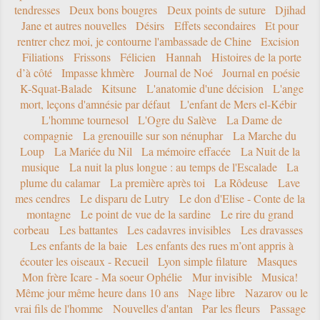
tendresses
Deux bons bougres
Deux points de suture
Djihad
Jane et autres nouvelles
Désirs
Effets secondaires
Et pour
rentrer chez moi, je contourne l'ambassade de Chine
Excision
Filiations
Frissons
Félicien
Hannah
Histoires de la porte
d’à côté
Impasse khmère
Journal de Noé
Journal en poésie
K-Squat-Balade
Kitsune
L'anatomie d'une décision
L'ange
mort, leçons d'amnésie par défaut
L'enfant de Mers el-Kébir
L'homme tournesol
L'Ogre du Salève
La Dame de
compagnie
La grenouille sur son nénuphar
La Marche du
Loup
La Mariée du Nil
La mémoire effacée
La Nuit de la
musique
La nuit la plus longue : au temps de l'Escalade
La
plume du calamar
La première après toi
La Rôdeuse
Lave
mes cendres
Le disparu de Lutry
Le don d'Elise - Conte de la
montagne
Le point de vue de la sardine
Le rire du grand
corbeau
Les battantes
Les cadavres invisibles
Les dravasses
Les enfants de la baie
Les enfants des rues m’ont appris à
écouter les oiseaux - Recueil
Lyon simple filature
Masques
Mon frère Icare - Ma soeur Ophélie
Mur invisible
Musica!
Même jour même heure dans 10 ans
Nage libre
Nazarov ou le
vrai fils de l'homme
Nouvelles d'antan
Par les fleurs
Passage