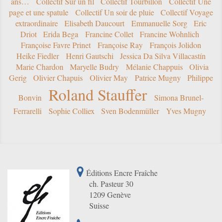
ans…
Collectif Sur un fil
Collectif Tourbillon
Collectif Une
page et une spatule
Collectif Un soir de pluie
Collectif Voyage
extraordinaire
Elisabeth Daucourt
Emmanuelle Sorg
Eric
Driot
Erida Bega
Francine Collet
Francine Wohnlich
Françoise Favre Prinet
Françoise Ray
François Jolidon
Heike Fiedler
Henri Gautschi
Jessica Da Silva Villacastín
Marie Chardon
Maryelle Budry
Mélanie Chappuis
Olivia
Gerig
Olivier Chapuis
Olivier May
Patrice Mugny
Philippe
Roland Stauffer
Bonvin
Simona Brunel-
Ferrarelli
Sophie Colliex
Sven Bodenmüller
Yves Mugny
Éditions Encre Fraîche
ch. Pasteur 30
1209 Genève
Suisse