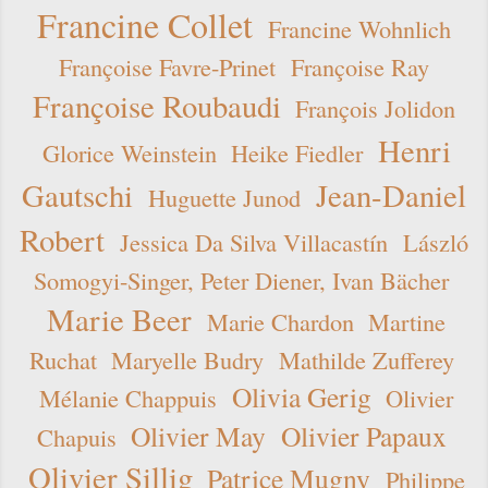
Francine Collet
Francine Wohnlich
Françoise Favre-Prinet
Françoise Ray
Françoise Roubaudi
François Jolidon
Henri
Glorice Weinstein
Heike Fiedler
Gautschi
Jean-Daniel
Huguette Junod
Robert
Jessica Da Silva Villacastín
László
Somogyi-Singer, Peter Diener, Ivan Bächer
Marie Beer
Marie Chardon
Martine
Ruchat
Maryelle Budry
Mathilde Zufferey
Olivia Gerig
Mélanie Chappuis
Olivier
Olivier May
Olivier Papaux
Chapuis
Olivier Sillig
Patrice Mugny
Philippe