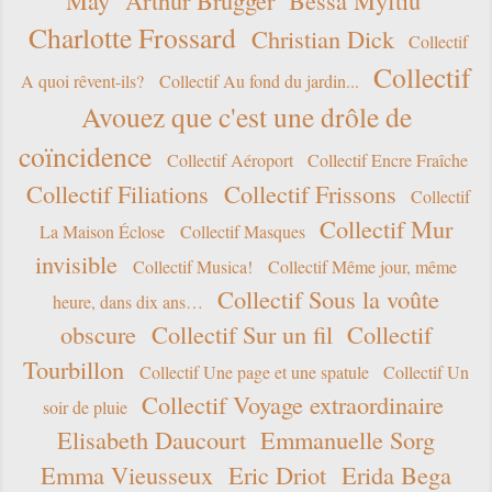
May
Arthur Brügger
Bessa Myftiu
Charlotte Frossard
Christian Dick
Collectif
Collectif
A quoi rêvent-ils?
Collectif Au fond du jardin...
Avouez que c'est une drôle de
coïncidence
Collectif Aéroport
Collectif Encre Fraîche
Collectif Filiations
Collectif Frissons
Collectif
Collectif Mur
La Maison Éclose
Collectif Masques
invisible
Collectif Musica!
Collectif Même jour, même
Collectif Sous la voûte
heure, dans dix ans…
obscure
Collectif Sur un fil
Collectif
Tourbillon
Collectif Une page et une spatule
Collectif Un
Collectif Voyage extraordinaire
soir de pluie
Elisabeth Daucourt
Emmanuelle Sorg
Emma Vieusseux
Eric Driot
Erida Bega