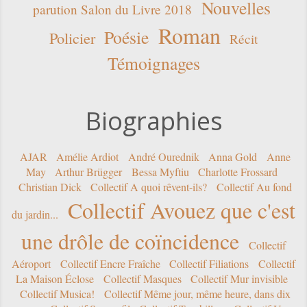
Nouvelles
parution Salon du Livre 2018
Roman
Poésie
Policier
Récit
Témoignages
Biographies
AJAR
Amélie Ardiot
André Ourednik
Anna Gold
Anne
May
Arthur Brügger
Bessa Myftiu
Charlotte Frossard
Christian Dick
Collectif A quoi rêvent-ils?
Collectif Au fond
Collectif Avouez que c'est
du jardin...
une drôle de coïncidence
Collectif
Aéroport
Collectif Encre Fraîche
Collectif Filiations
Collectif
La Maison Éclose
Collectif Masques
Collectif Mur invisible
Collectif Musica!
Collectif Même jour, même heure, dans dix