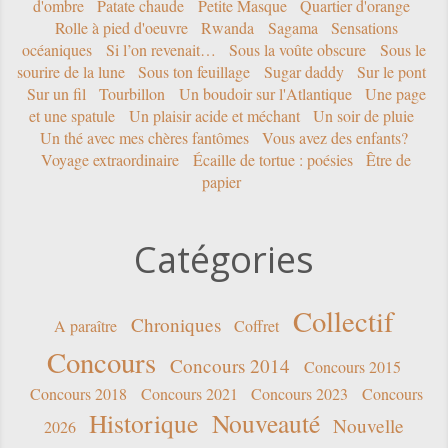
d'ombre
Patate chaude
Petite Masque
Quartier d'orange
Rolle à pied d'oeuvre
Rwanda
Sagama
Sensations
océaniques
Si l’on revenait…
Sous la voûte obscure
Sous le
sourire de la lune
Sous ton feuillage
Sugar daddy
Sur le pont
Sur un fil
Tourbillon
Un boudoir sur l'Atlantique
Une page
et une spatule
Un plaisir acide et méchant
Un soir de pluie
Un thé avec mes chères fantômes
Vous avez des enfants?
Voyage extraordinaire
Écaille de tortue : poésies
Être de
papier
Catégories
Collectif
Chroniques
A paraître
Coffret
Concours
Concours 2014
Concours 2015
Concours 2018
Concours 2021
Concours 2023
Concours
Historique
Nouveauté
Nouvelle
2026