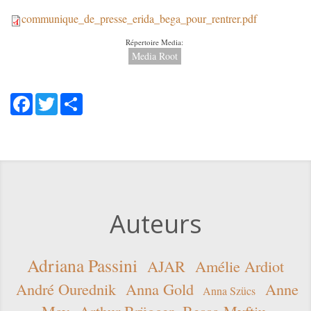
communique_de_presse_erida_bega_pour_rentrer.pdf
communique_de_presse_erida_be
Répertoire Media:
Media Root
Facebook
Twitter
Share
Auteurs
Adriana Passini
AJAR
Amélie Ardiot
André Ourednik
Anna Gold
Anne
Anna Szücs