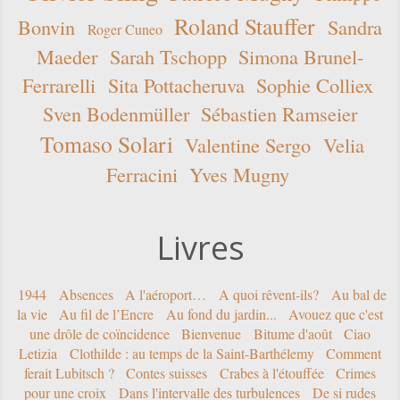
Roland Stauffer
Bonvin
Sandra
Roger Cuneo
Maeder
Sarah Tschopp
Simona Brunel-
Ferrarelli
Sita Pottacheruva
Sophie Colliex
Sven Bodenmüller
Sébastien Ramseier
Tomaso Solari
Valentine Sergo
Velia
Ferracini
Yves Mugny
Livres
1944
Absences
A l'aéroport…
A quoi rêvent-ils?
Au bal de
la vie
Au fil de l’Encre
Au fond du jardin...
Avouez que c'est
une drôle de coïncidence
Bienvenue
Bitume d'août
Ciao
Letizia
Clothilde : au temps de la Saint-Barthélemy
Comment
ferait Lubitsch ?
Contes suisses
Crabes à l'étouffée
Crimes
pour une croix
Dans l'intervalle des turbulences
De si rudes