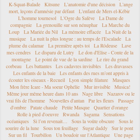
K-Squat-Balade
Kitsune
L'anatomie d'une décision
L'ange
mort, leçons d'amnésie par défaut
L'enfant de Mers el-Kébir
L'homme tournesol
L'Ogre du Salève
La Dame de
compagnie
La grenouille sur son nénuphar
La Marche du
Loup
La Mariée du Nil
La mémoire effacée
La Nuit de la
musique
La nuit la plus longue : au temps de l'Escalade
La
plume du calamar
La première après toi
La Rôdeuse
Lave
mes cendres
Le disparu de Lutry
Le don d'Elise - Conte de la
montagne
Le point de vue de la sardine
Le rire du grand
corbeau
Les battantes
Les cadavres invisibles
Les dravasses
Les enfants de la baie
Les enfants des rues m’ont appris à
écouter les oiseaux - Recueil
Lyon simple filature
Masques
Mon frère Icare - Ma soeur Ophélie
Mur invisible
Musica!
Même jour même heure dans 10 ans
Nage libre
Nazarov ou le
vrai fils de l'homme
Nouvelles d'antan
Par les fleurs
Passage
d'ombre
Patate chaude
Petite Masque
Quartier d'orange
Rolle à pied d'oeuvre
Rwanda
Sagama
Sensations
océaniques
Si l’on revenait…
Sous la voûte obscure
Sous le
sourire de la lune
Sous ton feuillage
Sugar daddy
Sur le pont
Sur un fil
Tourbillon
Un boudoir sur l'Atlantique
Une page