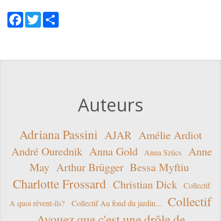
Facebook
Twitter
Share
Auteurs
Adriana Passini
AJAR
Amélie Ardiot
André Ourednik
Anna Gold
Anne
Anna Szücs
May
Arthur Brügger
Bessa Myftiu
Charlotte Frossard
Christian Dick
Collectif
Collectif
A quoi rêvent-ils?
Collectif Au fond du jardin...
Avouez que c'est une drôle de