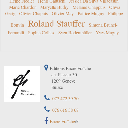
Heike Fiedler
Henri Gautschi
Jessica Da Silva Villacastín
Marie Chardon
Maryelle Budry
Mélanie Chappuis
Olivia
Gerig
Olivier Chapuis
Olivier May
Patrice Mugny
Philippe
Roland Stauffer
Bonvin
Simona Brunel-
Ferrarelli
Sophie Colliex
Sven Bodenmüller
Yves Mugny
Éditions Encre Fraîche
ch. Pasteur 30
1209 Genève
Suisse
077 472 39 70
076 616 38 68
Encre Fraîche