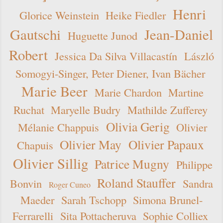
Henri
Glorice Weinstein
Heike Fiedler
Gautschi
Jean-Daniel
Huguette Junod
Robert
Jessica Da Silva Villacastín
László
Somogyi-Singer, Peter Diener, Ivan Bächer
Marie Beer
Marie Chardon
Martine
Ruchat
Maryelle Budry
Mathilde Zufferey
Olivia Gerig
Mélanie Chappuis
Olivier
Olivier May
Olivier Papaux
Chapuis
Olivier Sillig
Patrice Mugny
Philippe
Roland Stauffer
Bonvin
Sandra
Roger Cuneo
Maeder
Sarah Tschopp
Simona Brunel-
Ferrarelli
Sita Pottacheruva
Sophie Colliex