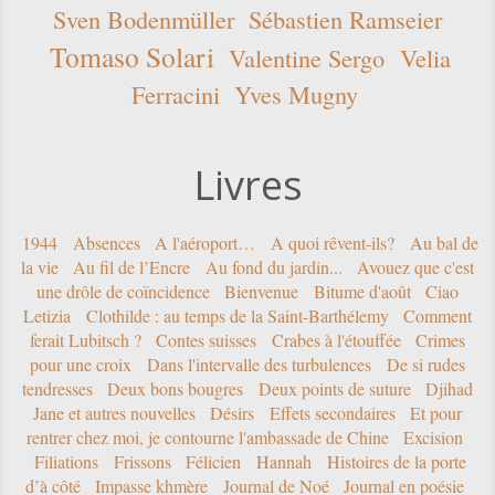
Sven Bodenmüller
Sébastien Ramseier
Tomaso Solari
Valentine Sergo
Velia
Ferracini
Yves Mugny
Livres
1944
Absences
A l'aéroport…
A quoi rêvent-ils?
Au bal de
la vie
Au fil de l’Encre
Au fond du jardin...
Avouez que c'est
une drôle de coïncidence
Bienvenue
Bitume d'août
Ciao
Letizia
Clothilde : au temps de la Saint-Barthélemy
Comment
ferait Lubitsch ?
Contes suisses
Crabes à l'étouffée
Crimes
pour une croix
Dans l'intervalle des turbulences
De si rudes
tendresses
Deux bons bougres
Deux points de suture
Djihad
Jane et autres nouvelles
Désirs
Effets secondaires
Et pour
rentrer chez moi, je contourne l'ambassade de Chine
Excision
Filiations
Frissons
Félicien
Hannah
Histoires de la porte
d’à côté
Impasse khmère
Journal de Noé
Journal en poésie