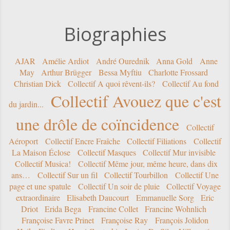
Biographies
AJAR
Amélie Ardiot
André Ourednik
Anna Gold
Anne
May
Arthur Brügger
Bessa Myftiu
Charlotte Frossard
Christian Dick
Collectif A quoi rêvent-ils?
Collectif Au fond
Collectif Avouez que c'est
du jardin...
une drôle de coïncidence
Collectif
Aéroport
Collectif Encre Fraîche
Collectif Filiations
Collectif
La Maison Éclose
Collectif Masques
Collectif Mur invisible
Collectif Musica!
Collectif Même jour, même heure, dans dix
ans…
Collectif Sur un fil
Collectif Tourbillon
Collectif Une
page et une spatule
Collectif Un soir de pluie
Collectif Voyage
extraordinaire
Elisabeth Daucourt
Emmanuelle Sorg
Eric
Driot
Erida Bega
Francine Collet
Francine Wohnlich
Françoise Favre Prinet
Françoise Ray
François Jolidon