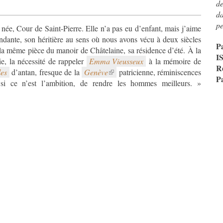
de
da
pe
née, Cour de Saint-Pierre. Elle n’a pas eu d’enfant, mais j’aime
scendante, son héritière au sens où nous avons vécu à deux siècles
P
s la même pièce du manoir de Châtelaine, sa résidence d’été. À la
I
ie, la nécessité de rappeler
Emma Vieusseux
à la mémoire de
R
les
d’antan, fresque de la
Genève
patricienne, réminiscences
P
 si ce n’est l’ambition, de rendre les hommes meilleurs. »
CAPT