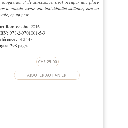
 moqueries et de sarcasmes, c'est occuper une place
ns le monde, avoir une individualité saillante, être un
uple, en un mot.
arution:
octobre 2016
SBN:
978-2-9701061-5-9
éférence:
EEF-48
ages:
298 pages
CHF 25.00
CHA
Cette
question
a
pour
but
de