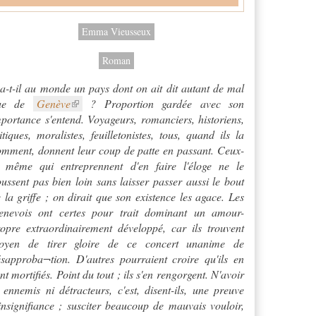
Emma Vieusseux
Roman
a-t-il au monde un pays dont on ait dit autant de mal
ue de
Genève
? Proportion gardée avec son
portance s'entend. Voyageurs, romanciers, historiens,
itiques, moralistes, feuilletonistes, tous, quand ils la
mment, donnent leur coup de patte en passant. Ceux-
à même qui entreprennent d'en faire l'éloge ne le
ussent pas bien loin sans laisser passer aussi le bout
 la griffe ; on dirait que son existence les agace. Les
enevois ont certes pour trait dominant un amour-
opre extraordinairement développé, car ils trouvent
oyen de tirer gloire de ce concert unanime de
sapproba¬tion. D'autres pourraient croire qu'ils en
nt mortifiés. Point du tout ; ils s'en rengorgent. N'avoir
 ennemis ni détracteurs, c'est, disent-ils, une preuve
insignifiance ; susciter beaucoup de mauvais vouloir,