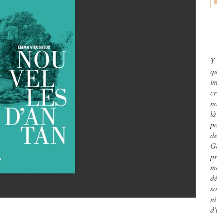
Y 
q
im
cr
no
l
po
de
G
pr
m
dé
so
ni
d'