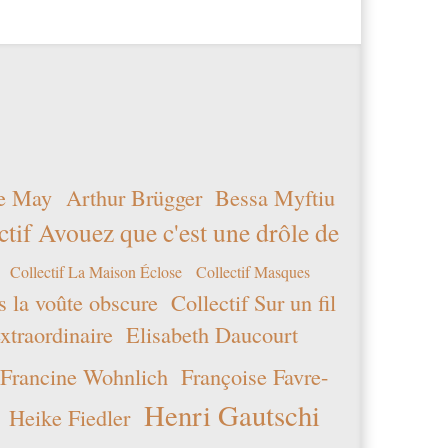
vérifier
que
vous
êtes
bien
un
visiteur
et
e May
Arthur Brügger
Bessa Myftiu
non
un
ctif Avouez que c'est une drôle de
robot
afin
Collectif La Maison Éclose
Collectif Masques
de
s la voûte obscure
Collectif Sur un fil
prévenir
xtraordinaire
Elisabeth Daucourt
toutes
entrées
Francine Wohnlich
Françoise Favre-
spam.
Henri Gautschi
six
Heike Fiedler
plus