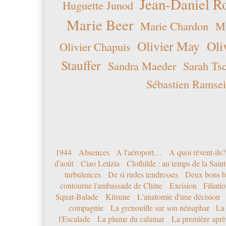
Jean-Daniel R
Huguette Junod
Marie Beer
Marie Chardon
Ma
Olivier May
Oli
Olivier Chapuis
Stauffer
Sandra Maeder
Sarah Ts
Sébastien Ramsei
1944
Absences
A l'aéroport…
A quoi rêvent-ils?
d'août
Ciao Letizia
Clothilde : au temps de la Sai
turbulences
De si rudes tendresses
Deux bons b
contourne l'ambassade de Chine
Excision
Filiati
Squat-Balade
Kitsune
L'anatomie d'une décision
compagnie
La grenouille sur son nénuphar
La
l'Escalade
La plume du calamar
La première après