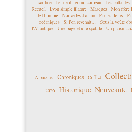
sardine
Le rire du grand corbeau
Les battantes
Recueil
Lyon simple filature
Masques
Mon frère 
de l'homme
Nouvelles d'antan
Par les fleurs
Pa
océaniques
Si l’on revenait…
Sous la voûte ob
l'Atlantique
Une page et une spatule
Un plaisir ac
Collecti
Chroniques
A paraître
Coffret
Historique
Nouveauté
2026