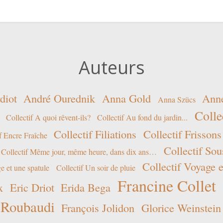
Auteurs
diot
André Ourednik
Anna Gold
Ann
Anna Szücs
Colle
Collectif A quoi rêvent-ils?
Collectif Au fond du jardin...
Collectif Filiations
Collectif Frissons
f Encre Fraîche
Collectif Sou
Collectif Même jour, même heure, dans dix ans…
Collectif Voyage e
e et une spatule
Collectif Un soir de pluie
Francine Collet
x
Eric Driot
Erida Bega
 Roubaudi
François Jolidon
Glorice Weinstein