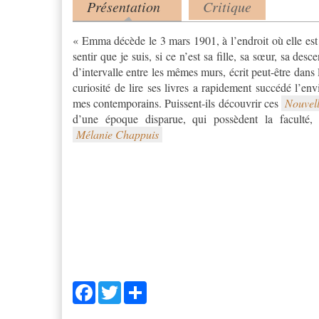
Présentation
Critique
Product tabs
(onglet actif)
« Emma décède le 3 mars 1901, à l’endroit où elle est 
sentir que je suis, si ce n’est sa fille, sa sœur, sa de
d’intervalle entre les mêmes murs, écrit peut-être dan
curiosité de lire ses livres a rapidement succédé l’env
mes contemporains. Puissent-ils découvrir ces
Nouvel
d’une époque disparue, qui possèdent la faculté,
Mélanie Chappuis
Facebook
Twitter
Share