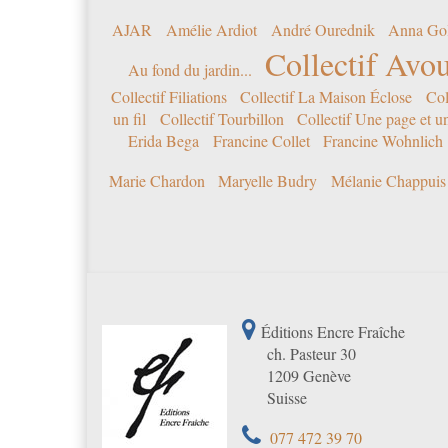
AJAR
Amélie Ardiot
André Ourednik
Anna Go
Collectif Avou
Au fond du jardin...
Collectif Filiations
Collectif La Maison Éclose
Col
un fil
Collectif Tourbillon
Collectif Une page et u
Erida Bega
Francine Collet
Francine Wohnlich
Marie Chardon
Maryelle Budry
Mélanie Chappuis
Éditions Encre Fraîche
ch. Pasteur 30
1209 Genève
Suisse
077 472 39 70