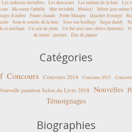
Les cadavres invisibles
Les dravasses
Les enfants de la baie
Les e
Icare - Ma soeur Ophélie
Mur invisible
Musica!
Même jour même h
ssage d'ombre
Patate chaude
Petite Masque
Quartier d'orange
Rol
scure
Sous le sourire de la lune
Sous ton feuillage
Sugar daddy
Su
ide et méchant
Un soir de pluie
Un thé avec mes chères fantômes
Vo
de tortue : poésies
Être de papier
Catégories
f
Concours
Concours 2014
Concours 2015
Concour
Nouvelles
P
Nouvelle parution Salon du Livre 2018
Témoignages
Biographies