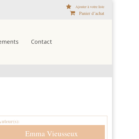
Ajouter à votre liste
Panier d´achat
ements
Contact
Auteur(s):
Emma Vieusseux