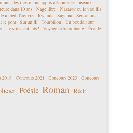
nfants des rues m’ont appris à écouter les oiseaux -
eure dans 10 ans
Nage libre
Nazarov ou le vrai fils
le à pied d'oeuvre
Rwanda
Sagama
Sensations
r le pont
Sur un fil
Tourbillon
Un boudoir sur
us avez des enfants?
Voyage extraordinaire
Écaille
s 2018
Concours 2021
Concours 2023
Concours
Roman
Poésie
olicier
Récit