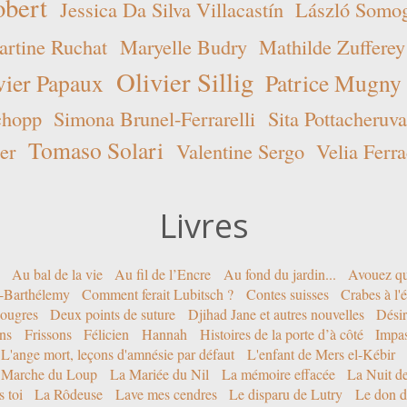
obert
Jessica Da Silva Villacastín
László Somogy
rtine Ruchat
Maryelle Budry
Mathilde Zufferey
Olivier Sillig
vier Papaux
Patrice Mugny
chopp
Simona Brunel-Ferrarelli
Sita Pottacheruva
Tomaso Solari
er
Valentine Sergo
Velia Ferra
Livres
Au bal de la vie
Au fil de l’Encre
Au fond du jardin...
Avouez qu
nt-Barthélemy
Comment ferait Lubitsch ?
Contes suisses
Crabes à l'
ougres
Deux points de suture
Djihad Jane et autres nouvelles
Désir
ons
Frissons
Félicien
Hannah
Histoires de la porte d’à côté
Impa
L'ange mort, leçons d'amnésie par défaut
L'enfant de Mers el-Kébir
 Marche du Loup
La Mariée du Nil
La mémoire effacée
La Nuit d
 toi
La Rôdeuse
Lave mes cendres
Le disparu de Lutry
Le don d