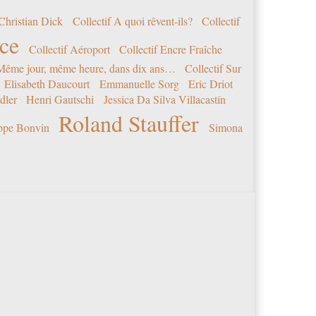
Christian Dick
Collectif A quoi rêvent-ils?
Collectif
nce
Collectif Aéroport
Collectif Encre Fraîche
 Même jour, même heure, dans dix ans…
Collectif Sur
Elisabeth Daucourt
Emmanuelle Sorg
Eric Driot
dler
Henri Gautschi
Jessica Da Silva Villacastín
Roland Stauffer
ippe Bonvin
Simona