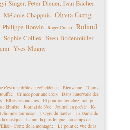
i-Singer, Peter Diener, Ivan Bächer
neuf
moins
Olivia Gerig
Mélanie Chappuis
dix
Roland
Philippe Bonvin
Roger Cuneo
Sophie Colliex
Sven Bodenmüller
cini
Yves Mugny
e c'est une drôle de coïncidence
Bienvenue
Bitume
étouffée
Crimes pour une croix
Dans l'intervalle des
s
Effets secondaires
Et pour rentrer chez moi, je
sse khmère
Journal de Noé
Journal en poésie
K-
L'homme tournesol
L'Ogre du Salève
La Dame de
e la musique
La nuit la plus longue : au temps de
'Elise - Conte de la montagne
Le point de vue de la