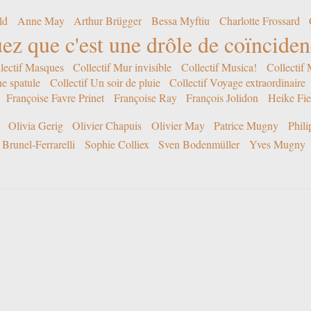
ld
Anne May
Arthur Brügger
Bessa Myftiu
Charlotte Frossard
ez que c'est une drôle de coïncide
lectif Masques
Collectif Mur invisible
Collectif Musica!
Collectif
ne spatule
Collectif Un soir de pluie
Collectif Voyage extraordinaire
Françoise Favre Prinet
Françoise Ray
François Jolidon
Heike Fie
Olivia Gerig
Olivier Chapuis
Olivier May
Patrice Mugny
Phil
Brunel-Ferrarelli
Sophie Colliex
Sven Bodenmüller
Yves Mugny