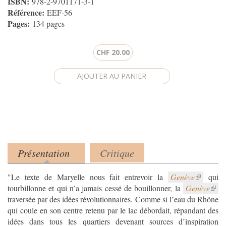
ISBN:
978-2-9701171-3-1
Référence:
EEF-56
Pages:
134 pages
CHF 20.00
Présentation
Critique
Product tabs
(onglet actif)
"Le texte de Maryelle nous fait entrevoir la
Genève
qui
tourbillonne et qui n’a jamais cessé de bouillonner, la
Genève
traversée par des idées révolutionnaires. Comme si l’eau du Rhône
qui coule en son centre retenu par le lac débordait, répandant des
idées dans tous les quartiers devenant sources d’inspiration