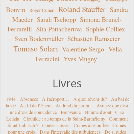
Roland Stauffer
Bonvin
Sandra
Roger Cuneo
Maeder
Sarah Tschopp
Simona Brunel-
Ferrarelli
Sita Pottacheruva
Sophie Colliex
Sven Bodenmüller
Sébastien Ramseier
Tomaso Solari
Valentine Sergo
Velia
Ferracini
Yves Mugny
Livres
1944
Absences
A l'aéroport…
A quoi rêvent-ils?
Au bal de
la vie
Au fil de l’Encre
Au fond du jardin...
Avouez que c'est
une drôle de coïncidence
Bienvenue
Bitume d'août
Ciao
Letizia
Clothilde : au temps de la Saint-Barthélemy
Comment
ferait Lubitsch ?
Contes suisses
Crabes à l'étouffée
Crimes
pour une croix
Dans l'intervalle des turbulences
De si rudes