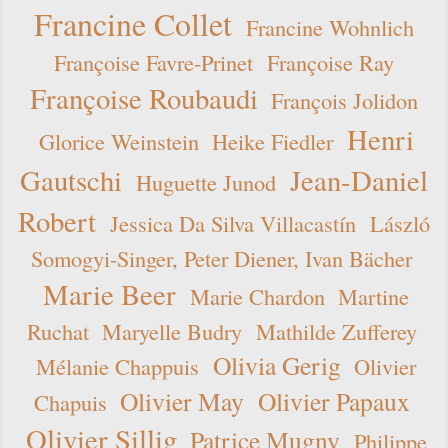
Francine Collet
Francine Wohnlich
Françoise Favre-Prinet
Françoise Ray
Françoise Roubaudi
François Jolidon
Henri
Glorice Weinstein
Heike Fiedler
Gautschi
Jean-Daniel
Huguette Junod
Robert
Jessica Da Silva Villacastín
László
Somogyi-Singer, Peter Diener, Ivan Bächer
Marie Beer
Marie Chardon
Martine
Ruchat
Maryelle Budry
Mathilde Zufferey
Olivia Gerig
Mélanie Chappuis
Olivier
Olivier May
Olivier Papaux
Chapuis
Olivier Sillig
Patrice Mugny
Philippe