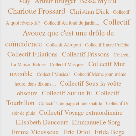
May
Arthur Brügger
Bessa Myftiu
Charlotte Frossard
Christian Dick
Collectif
Collectif
A quoi rêvent-ils?
Collectif Au fond du jardin...
Avouez que c'est une drôle de
coïncidence
Collectif Aéroport
Collectif Encre Fraîche
Collectif Filiations
Collectif Frissons
Collectif
Collectif Mur
La Maison Éclose
Collectif Masques
invisible
Collectif Musica!
Collectif Même jour, même
Collectif Sous la voûte
heure, dans dix ans…
obscure
Collectif Sur un fil
Collectif
Tourbillon
Collectif Une page et une spatule
Collectif Un
Collectif Voyage extraordinaire
soir de pluie
Elisabeth Daucourt
Emmanuelle Sorg
Emma Vieusseux
Eric Driot
Erida Bega