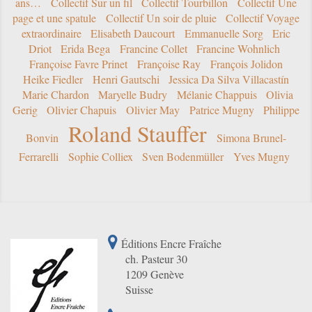
ans…
Collectif Sur un fil
Collectif Tourbillon
Collectif Une
page et une spatule
Collectif Un soir de pluie
Collectif Voyage
extraordinaire
Elisabeth Daucourt
Emmanuelle Sorg
Eric
Driot
Erida Bega
Francine Collet
Francine Wohnlich
Françoise Favre Prinet
Françoise Ray
François Jolidon
Heike Fiedler
Henri Gautschi
Jessica Da Silva Villacastín
Marie Chardon
Maryelle Budry
Mélanie Chappuis
Olivia
Gerig
Olivier Chapuis
Olivier May
Patrice Mugny
Philippe
Roland Stauffer
Bonvin
Simona Brunel-
Ferrarelli
Sophie Colliex
Sven Bodenmüller
Yves Mugny
Éditions Encre Fraîche
ch. Pasteur 30
1209 Genève
Suisse