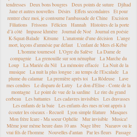
tendresses
Deux bons bougres
Deux points de suture
Djihad
Jane et autres nouvelles
Désirs
Effets secondaires
Et pour
rentrer chez moi, je contourne l'ambassade de Chine
Excision
Filiations
Frissons
Félicien
Hannah
Histoires de la porte
d’à côté
Impasse khmère
Journal de Noé
Journal en poésie
K-Squat-Balade
Kitsune
L'anatomie d'une décision
L'ange
mort, leçons d'amnésie par défaut
L'enfant de Mers el-Kébir
L'homme tournesol
L'Ogre du Salève
La Dame de
compagnie
La grenouille sur son nénuphar
La Marche du
Loup
La Mariée du Nil
La mémoire effacée
La Nuit de la
musique
La nuit la plus longue : au temps de l'Escalade
La
plume du calamar
La première après toi
La Rôdeuse
Lave
mes cendres
Le disparu de Lutry
Le don d'Elise - Conte de la
montagne
Le point de vue de la sardine
Le rire du grand
corbeau
Les battantes
Les cadavres invisibles
Les dravasses
Les enfants de la baie
Les enfants des rues m’ont appris à
écouter les oiseaux - Recueil
Lyon simple filature
Masques
Mon frère Icare - Ma soeur Ophélie
Mur invisible
Musica!
Même jour même heure dans 10 ans
Nage libre
Nazarov ou le
vrai fils de l'homme
Nouvelles d'antan
Par les fleurs
Passage