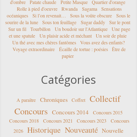
d'ombre
Patate chaude
Petite Masque
Quartier d'orange
Rolle à pied d'oeuvre
Rwanda
Sagama
Sensations
océaniques
Si l’on revenait…
Sous la voûte obscure
Sous le
sourire de la lune
Sous ton feuillage
Sugar daddy
Sur le pont
Sur un fil
Tourbillon
Un boudoir sur l'Atlantique
Une page
et une spatule
Un plaisir acide et méchant
Un soir de pluie
Un thé avec mes chères fantômes
Vous avez des enfants?
Voyage extraordinaire
Écaille de tortue : poésies
Être de
papier
Catégories
Collectif
Chroniques
A paraître
Coffret
Concours
Concours 2014
Concours 2015
Concours 2018
Concours 2021
Concours 2023
Concours
Historique
Nouveauté
Nouvelle
2026