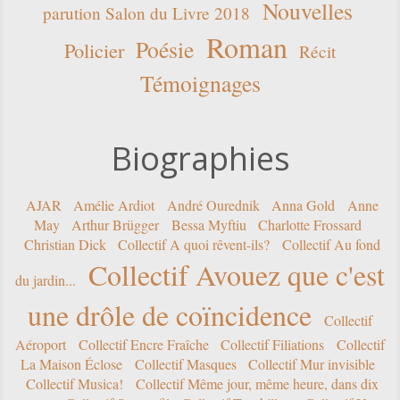
Nouvelles
parution Salon du Livre 2018
Roman
Poésie
Policier
Récit
Témoignages
Biographies
AJAR
Amélie Ardiot
André Ourednik
Anna Gold
Anne
May
Arthur Brügger
Bessa Myftiu
Charlotte Frossard
Christian Dick
Collectif A quoi rêvent-ils?
Collectif Au fond
Collectif Avouez que c'est
du jardin...
une drôle de coïncidence
Collectif
Aéroport
Collectif Encre Fraîche
Collectif Filiations
Collectif
La Maison Éclose
Collectif Masques
Collectif Mur invisible
Collectif Musica!
Collectif Même jour, même heure, dans dix