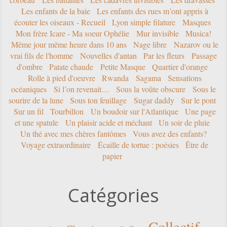
Les enfants de la baie
Les enfants des rues m’ont appris à
écouter les oiseaux - Recueil
Lyon simple filature
Masques
Mon frère Icare - Ma soeur Ophélie
Mur invisible
Musica!
Même jour même heure dans 10 ans
Nage libre
Nazarov ou le
vrai fils de l'homme
Nouvelles d'antan
Par les fleurs
Passage
d'ombre
Patate chaude
Petite Masque
Quartier d'orange
Rolle à pied d'oeuvre
Rwanda
Sagama
Sensations
océaniques
Si l’on revenait…
Sous la voûte obscure
Sous le
sourire de la lune
Sous ton feuillage
Sugar daddy
Sur le pont
Sur un fil
Tourbillon
Un boudoir sur l'Atlantique
Une page
et une spatule
Un plaisir acide et méchant
Un soir de pluie
Un thé avec mes chères fantômes
Vous avez des enfants?
Voyage extraordinaire
Écaille de tortue : poésies
Être de
papier
Catégories
Collectif