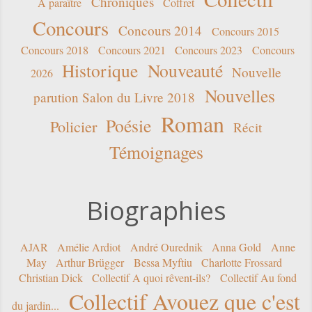
Chroniques
A paraître
Coffret
Concours
Concours 2014
Concours 2015
Concours 2018
Concours 2021
Concours 2023
Concours
Historique
Nouveauté
Nouvelle
2026
Nouvelles
parution Salon du Livre 2018
Roman
Poésie
Policier
Récit
Témoignages
Biographies
AJAR
Amélie Ardiot
André Ourednik
Anna Gold
Anne
May
Arthur Brügger
Bessa Myftiu
Charlotte Frossard
Christian Dick
Collectif A quoi rêvent-ils?
Collectif Au fond
Collectif Avouez que c'est
du jardin...