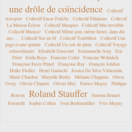
une drôle de coïncidence
Collectif
Aéroport
Collectif Encre Fraîche
Collectif Filiations
Collectif
La Maison Éclose
Collectif Masques
Collectif Mur invisible
Collectif Musica!
Collectif Même jour, même heure, dans dix
ans…
Collectif Sur un fil
Collectif Tourbillon
Collectif Une
page et une spatule
Collectif Un soir de pluie
Collectif Voyage
extraordinaire
Elisabeth Daucourt
Emmanuelle Sorg
Eric
Driot
Erida Bega
Francine Collet
Francine Wohnlich
Françoise Favre Prinet
Françoise Ray
François Jolidon
Heike Fiedler
Henri Gautschi
Jessica Da Silva Villacastín
Marie Chardon
Maryelle Budry
Mélanie Chappuis
Olivia
Gerig
Olivier Chapuis
Olivier May
Patrice Mugny
Philippe
Roland Stauffer
Bonvin
Simona Brunel-
Ferrarelli
Sophie Colliex
Sven Bodenmüller
Yves Mugny