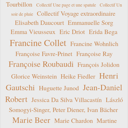
Tourbillon
Collectif Une page et une spatule
Collectif Un
Collectif Voyage extraordinaire
soir de pluie
Elisabeth Daucourt
Emmanuelle Sorg
Emma Vieusseux
Eric Driot
Erida Bega
Francine Collet
Francine Wohnlich
Françoise Favre-Prinet
Françoise Ray
Françoise Roubaudi
François Jolidon
Henri
Glorice Weinstein
Heike Fiedler
Gautschi
Jean-Daniel
Huguette Junod
Robert
Jessica Da Silva Villacastín
László
Somogyi-Singer, Peter Diener, Ivan Bächer
Marie Beer
Marie Chardon
Martine