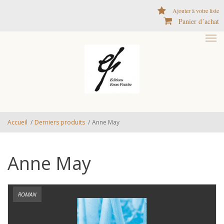
Aller au contenu principal
Ajouter à votre liste
Panier d´achat
Accueil
/
Derniers produits
/
Anne May
Anne May
ROMAN