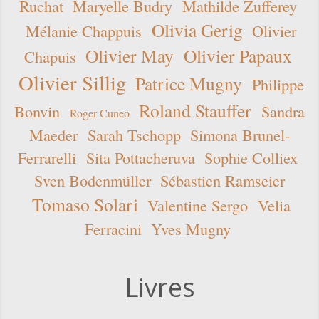
Ruchat
Maryelle Budry
Mathilde Zufferey
Olivia Gerig
Mélanie Chappuis
Olivier
Olivier May
Olivier Papaux
Chapuis
Olivier Sillig
Patrice Mugny
Philippe
Roland Stauffer
Bonvin
Sandra
Roger Cuneo
Maeder
Sarah Tschopp
Simona Brunel-
Ferrarelli
Sita Pottacheruva
Sophie Colliex
Sven Bodenmüller
Sébastien Ramseier
Tomaso Solari
Valentine Sergo
Velia
Ferracini
Yves Mugny
Livres