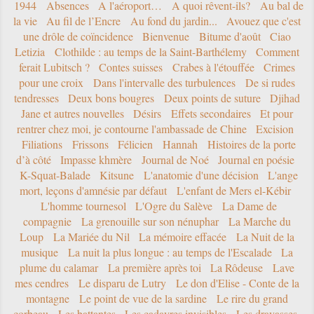
1944
Absences
A l'aéroport…
A quoi rêvent-ils?
Au bal de
la vie
Au fil de l’Encre
Au fond du jardin...
Avouez que c'est
une drôle de coïncidence
Bienvenue
Bitume d'août
Ciao
Letizia
Clothilde : au temps de la Saint-Barthélemy
Comment
ferait Lubitsch ?
Contes suisses
Crabes à l'étouffée
Crimes
pour une croix
Dans l'intervalle des turbulences
De si rudes
tendresses
Deux bons bougres
Deux points de suture
Djihad
Jane et autres nouvelles
Désirs
Effets secondaires
Et pour
rentrer chez moi, je contourne l'ambassade de Chine
Excision
Filiations
Frissons
Félicien
Hannah
Histoires de la porte
d’à côté
Impasse khmère
Journal de Noé
Journal en poésie
K-Squat-Balade
Kitsune
L'anatomie d'une décision
L'ange
mort, leçons d'amnésie par défaut
L'enfant de Mers el-Kébir
L'homme tournesol
L'Ogre du Salève
La Dame de
compagnie
La grenouille sur son nénuphar
La Marche du
Loup
La Mariée du Nil
La mémoire effacée
La Nuit de la
musique
La nuit la plus longue : au temps de l'Escalade
La
plume du calamar
La première après toi
La Rôdeuse
Lave
mes cendres
Le disparu de Lutry
Le don d'Elise - Conte de la
montagne
Le point de vue de la sardine
Le rire du grand
corbeau
Les battantes
Les cadavres invisibles
Les dravasses