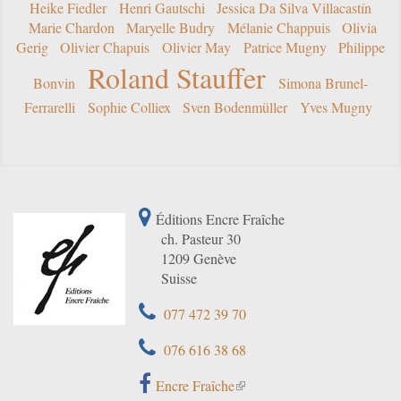
Heike Fiedler
Henri Gautschi
Jessica Da Silva Villacastín
Marie Chardon
Maryelle Budry
Mélanie Chappuis
Olivia
Gerig
Olivier Chapuis
Olivier May
Patrice Mugny
Philippe
Roland Stauffer
Bonvin
Simona Brunel-
Ferrarelli
Sophie Colliex
Sven Bodenmüller
Yves Mugny
Éditions Encre Fraîche
ch. Pasteur 30
1209 Genève
Suisse
077 472 39 70
076 616 38 68
Encre Fraîche