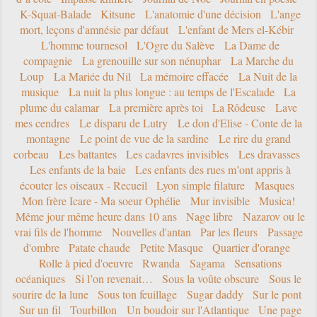
K-Squat-Balade
Kitsune
L'anatomie d'une décision
L'ange
mort, leçons d'amnésie par défaut
L'enfant de Mers el-Kébir
L'homme tournesol
L'Ogre du Salève
La Dame de
compagnie
La grenouille sur son nénuphar
La Marche du
Loup
La Mariée du Nil
La mémoire effacée
La Nuit de la
musique
La nuit la plus longue : au temps de l'Escalade
La
plume du calamar
La première après toi
La Rôdeuse
Lave
mes cendres
Le disparu de Lutry
Le don d'Elise - Conte de la
montagne
Le point de vue de la sardine
Le rire du grand
corbeau
Les battantes
Les cadavres invisibles
Les dravasses
Les enfants de la baie
Les enfants des rues m’ont appris à
écouter les oiseaux - Recueil
Lyon simple filature
Masques
Mon frère Icare - Ma soeur Ophélie
Mur invisible
Musica!
Même jour même heure dans 10 ans
Nage libre
Nazarov ou le
vrai fils de l'homme
Nouvelles d'antan
Par les fleurs
Passage
d'ombre
Patate chaude
Petite Masque
Quartier d'orange
Rolle à pied d'oeuvre
Rwanda
Sagama
Sensations
océaniques
Si l’on revenait…
Sous la voûte obscure
Sous le
sourire de la lune
Sous ton feuillage
Sugar daddy
Sur le pont
Sur un fil
Tourbillon
Un boudoir sur l'Atlantique
Une page