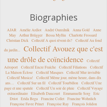
Biographies
AJAR
Amélie Ardiot
André Ourednik
Anna Gold
Anne
May
Arthur Brügger
Bessa Myftiu
Charlotte Frossard
Christian Dick
Collectif A quoi rêvent-ils?
Collectif Au fond
Collectif Avouez que c'est
du jardin...
une drôle de coïncidence
Collectif
Aéroport
Collectif Encre Fraîche
Collectif Filiations
Collectif
La Maison Éclose
Collectif Masques
Collectif Mur invisible
Collectif Musica!
Collectif Même jour, même heure, dans dix
ans…
Collectif Sur un fil
Collectif Tourbillon
Collectif Une
page et une spatule
Collectif Un soir de pluie
Collectif Voyage
extraordinaire
Elisabeth Daucourt
Emmanuelle Sorg
Eric
Driot
Erida Bega
Francine Collet
Francine Wohnlich
Françoise Favre Prinet
Françoise Ray
François Jolidon