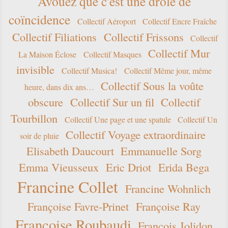
Avouez que c'est une drôle de
coïncidence
Collectif Aéroport
Collectif Encre Fraîche
Collectif Filiations
Collectif Frissons
Collectif
Collectif Mur
La Maison Éclose
Collectif Masques
invisible
Collectif Musica!
Collectif Même jour, même
Collectif Sous la voûte
heure, dans dix ans…
obscure
Collectif Sur un fil
Collectif
Tourbillon
Collectif Une page et une spatule
Collectif Un
Collectif Voyage extraordinaire
soir de pluie
Elisabeth Daucourt
Emmanuelle Sorg
Emma Vieusseux
Eric Driot
Erida Bega
Francine Collet
Francine Wohnlich
Françoise Favre-Prinet
Françoise Ray
Françoise Roubaudi
François Jolidon