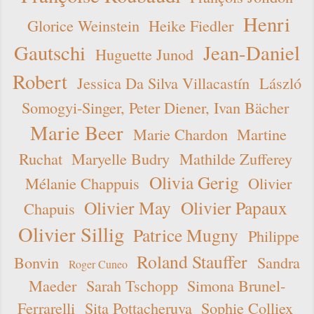
Henri
Glorice Weinstein
Heike Fiedler
Gautschi
Jean-Daniel
Huguette Junod
Robert
Jessica Da Silva Villacastín
László
Somogyi-Singer, Peter Diener, Ivan Bächer
Marie Beer
Marie Chardon
Martine
Ruchat
Maryelle Budry
Mathilde Zufferey
Olivia Gerig
Mélanie Chappuis
Olivier
Olivier May
Olivier Papaux
Chapuis
Olivier Sillig
Patrice Mugny
Philippe
Roland Stauffer
Bonvin
Sandra
Roger Cuneo
Maeder
Sarah Tschopp
Simona Brunel-
Ferrarelli
Sita Pottacheruva
Sophie Colliex