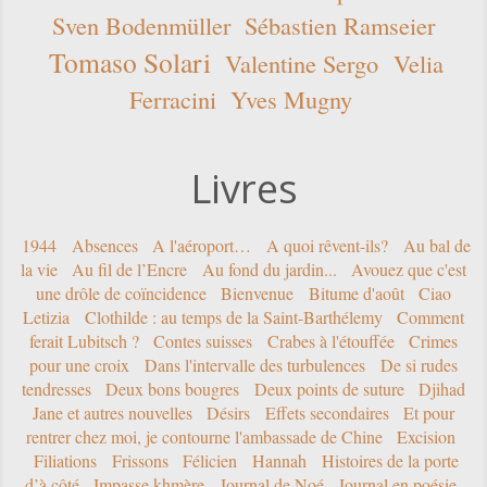
Sven Bodenmüller
Sébastien Ramseier
Tomaso Solari
Valentine Sergo
Velia
Ferracini
Yves Mugny
Livres
1944
Absences
A l'aéroport…
A quoi rêvent-ils?
Au bal de
la vie
Au fil de l’Encre
Au fond du jardin...
Avouez que c'est
une drôle de coïncidence
Bienvenue
Bitume d'août
Ciao
Letizia
Clothilde : au temps de la Saint-Barthélemy
Comment
ferait Lubitsch ?
Contes suisses
Crabes à l'étouffée
Crimes
pour une croix
Dans l'intervalle des turbulences
De si rudes
tendresses
Deux bons bougres
Deux points de suture
Djihad
Jane et autres nouvelles
Désirs
Effets secondaires
Et pour
rentrer chez moi, je contourne l'ambassade de Chine
Excision
Filiations
Frissons
Félicien
Hannah
Histoires de la porte
d’à côté
Impasse khmère
Journal de Noé
Journal en poésie