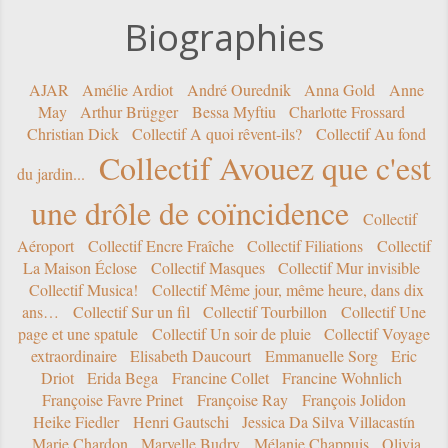
Biographies
AJAR
Amélie Ardiot
André Ourednik
Anna Gold
Anne
May
Arthur Brügger
Bessa Myftiu
Charlotte Frossard
Christian Dick
Collectif A quoi rêvent-ils?
Collectif Au fond
Collectif Avouez que c'est
du jardin...
une drôle de coïncidence
Collectif
Aéroport
Collectif Encre Fraîche
Collectif Filiations
Collectif
La Maison Éclose
Collectif Masques
Collectif Mur invisible
Collectif Musica!
Collectif Même jour, même heure, dans dix
ans…
Collectif Sur un fil
Collectif Tourbillon
Collectif Une
page et une spatule
Collectif Un soir de pluie
Collectif Voyage
extraordinaire
Elisabeth Daucourt
Emmanuelle Sorg
Eric
Driot
Erida Bega
Francine Collet
Francine Wohnlich
Françoise Favre Prinet
Françoise Ray
François Jolidon
Heike Fiedler
Henri Gautschi
Jessica Da Silva Villacastín
Marie Chardon
Maryelle Budry
Mélanie Chappuis
Olivia