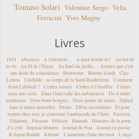
Tomaso Solari
Valentine Sergo
Velia
Ferracini
Yves Mugny
Livres
1944
Absences
A l'aéroport…
A quoi rêvent-ils?
Au bal de
la vie
Au fil de l’Encre
Au fond du jardin...
Avouez que c'est
une drôle de coïncidence
Bienvenue
Bitume d'août
Ciao
Letizia
Clothilde : au temps de la Saint-Barthélemy
Comment
ferait Lubitsch ?
Contes suisses
Crabes à l'étouffée
Crimes
pour une croix
Dans l'intervalle des turbulences
De si rudes
tendresses
Deux bons bougres
Deux points de suture
Djihad
Jane et autres nouvelles
Désirs
Effets secondaires
Et pour
rentrer chez moi, je contourne l'ambassade de Chine
Excision
Filiations
Frissons
Félicien
Hannah
Histoires de la porte
d’à côté
Impasse khmère
Journal de Noé
Journal en poésie
K-Squat-Balade
Kitsune
L'anatomie d'une décision
L'ange