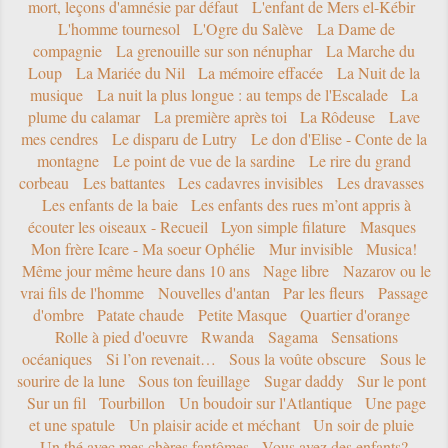
mort, leçons d'amnésie par défaut
L'enfant de Mers el-Kébir
L'homme tournesol
L'Ogre du Salève
La Dame de
compagnie
La grenouille sur son nénuphar
La Marche du
Loup
La Mariée du Nil
La mémoire effacée
La Nuit de la
musique
La nuit la plus longue : au temps de l'Escalade
La
plume du calamar
La première après toi
La Rôdeuse
Lave
mes cendres
Le disparu de Lutry
Le don d'Elise - Conte de la
montagne
Le point de vue de la sardine
Le rire du grand
corbeau
Les battantes
Les cadavres invisibles
Les dravasses
Les enfants de la baie
Les enfants des rues m’ont appris à
écouter les oiseaux - Recueil
Lyon simple filature
Masques
Mon frère Icare - Ma soeur Ophélie
Mur invisible
Musica!
Même jour même heure dans 10 ans
Nage libre
Nazarov ou le
vrai fils de l'homme
Nouvelles d'antan
Par les fleurs
Passage
d'ombre
Patate chaude
Petite Masque
Quartier d'orange
Rolle à pied d'oeuvre
Rwanda
Sagama
Sensations
océaniques
Si l’on revenait…
Sous la voûte obscure
Sous le
sourire de la lune
Sous ton feuillage
Sugar daddy
Sur le pont
Sur un fil
Tourbillon
Un boudoir sur l'Atlantique
Une page
et une spatule
Un plaisir acide et méchant
Un soir de pluie
Un thé avec mes chères fantômes
Vous avez des enfants?