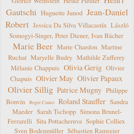
Glorice Weinstein
Heike Fiedler
Gautschi
Jean-Daniel
Huguette Junod
Robert
Jessica Da Silva Villacastín
László
Somogyi-Singer, Peter Diener, Ivan Bächer
Marie Beer
Marie Chardon
Martine
Ruchat
Maryelle Budry
Mathilde Zufferey
Olivia Gerig
Mélanie Chappuis
Olivier
Olivier May
Olivier Papaux
Chapuis
Olivier Sillig
Patrice Mugny
Philippe
Roland Stauffer
Bonvin
Sandra
Roger Cuneo
Maeder
Sarah Tschopp
Simona Brunel-
Ferrarelli
Sita Pottacheruva
Sophie Colliex
Sven Bodenmüller
Sébastien Ramseier