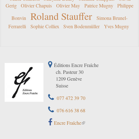
Gerig
Olivier Chapuis
Olivier May
Patrice Mugny
Philippe
Roland Stauffer
Bonvin
Simona Brunel-
Ferrarelli
Sophie Colliex
Sven Bodenmüller
Yves Mugny
Éditions Encre Fraîche
ch. Pasteur 30
1209 Genève
Suisse
077 472 39 70
076 616 38 68
Encre Fraîche