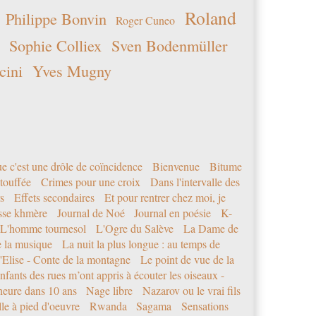
Roland
Philippe Bonvin
Roger Cuneo
Sophie Colliex
Sven Bodenmüller
cini
Yves Mugny
e c'est une drôle de coïncidence
Bienvenue
Bitume
étouffée
Crimes pour une croix
Dans l'intervalle des
s
Effets secondaires
Et pour rentrer chez moi, je
sse khmère
Journal de Noé
Journal en poésie
K-
L'homme tournesol
L'Ogre du Salève
La Dame de
e la musique
La nuit la plus longue : au temps de
'Elise - Conte de la montagne
Le point de vue de la
nfants des rues m’ont appris à écouter les oiseaux -
eure dans 10 ans
Nage libre
Nazarov ou le vrai fils
le à pied d'oeuvre
Rwanda
Sagama
Sensations