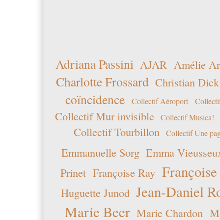
Adriana Passini
AJAR
Amélie Ar
Charlotte Frossard
Christian Dick
coïncidence
Collectif Aéroport
Collecti
Collectif Mur invisible
Collectif Musica!
Collectif Tourbillon
Collectif Une pag
Emmanuelle Sorg
Emma Vieusseu
Françoise
Prinet
Françoise Ray
Jean-Daniel R
Huguette Junod
Marie Beer
Marie Chardon
Ma