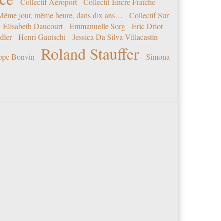
Collectif Aéroport
Collectif Encre Fraîche
 Même jour, même heure, dans dix ans…
Collectif Sur
Elisabeth Daucourt
Emmanuelle Sorg
Eric Driot
dler
Henri Gautschi
Jessica Da Silva Villacastín
Roland Stauffer
ippe Bonvin
Simona