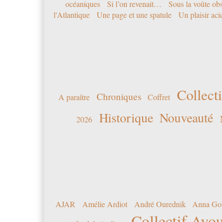
océaniques
Si l’on revenait…
Sous la voûte ob
l'Atlantique
Une page et une spatule
Un plaisir ac
Collecti
Chroniques
A paraître
Coffret
Historique
Nouveauté
2026
AJAR
Amélie Ardiot
André Ourednik
Anna Go
Collectif Avou