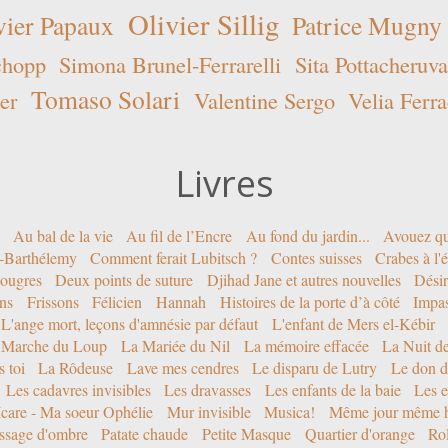
Olivier Sillig
vier Papaux
Patrice Mugny
chopp
Simona Brunel-Ferrarelli
Sita Pottacheruva
Tomaso Solari
er
Valentine Sergo
Velia Ferra
Livres
Au bal de la vie
Au fil de l’Encre
Au fond du jardin...
Avouez qu
nt-Barthélemy
Comment ferait Lubitsch ?
Contes suisses
Crabes à l'
ougres
Deux points de suture
Djihad Jane et autres nouvelles
Désir
ons
Frissons
Félicien
Hannah
Histoires de la porte d’à côté
Impa
L'ange mort, leçons d'amnésie par défaut
L'enfant de Mers el-Kébir
 Marche du Loup
La Mariée du Nil
La mémoire effacée
La Nuit d
 toi
La Rôdeuse
Lave mes cendres
Le disparu de Lutry
Le don d
Les cadavres invisibles
Les dravasses
Les enfants de la baie
Les e
Icare - Ma soeur Ophélie
Mur invisible
Musica!
Même jour même h
ssage d'ombre
Patate chaude
Petite Masque
Quartier d'orange
Rol