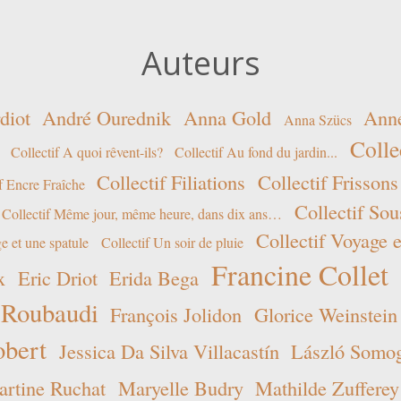
Auteurs
diot
André Ourednik
Anna Gold
Ann
Anna Szücs
Colle
Collectif A quoi rêvent-ils?
Collectif Au fond du jardin...
Collectif Filiations
Collectif Frissons
f Encre Fraîche
Collectif Sou
Collectif Même jour, même heure, dans dix ans…
Collectif Voyage e
e et une spatule
Collectif Un soir de pluie
Francine Collet
x
Eric Driot
Erida Bega
 Roubaudi
François Jolidon
Glorice Weinstein
obert
Jessica Da Silva Villacastín
László Somogy
rtine Ruchat
Maryelle Budry
Mathilde Zufferey