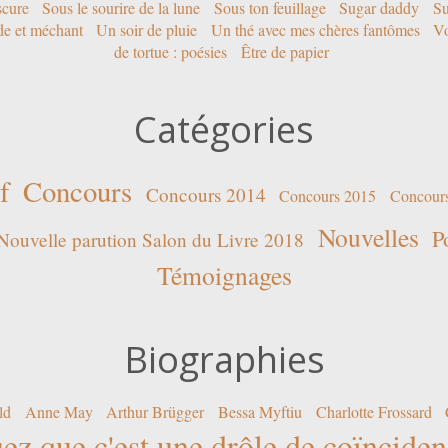
scure
Sous le sourire de la lune
Sous ton feuillage
Sugar daddy
Su
ide et méchant
Un soir de pluie
Un thé avec mes chères fantômes
Vo
de tortue : poésies
Être de papier
Catégories
f
Concours
Concours 2014
Concours 2015
Concour
Nouvelles
P
Nouvelle parution Salon du Livre 2018
Témoignages
Biographies
ld
Anne May
Arthur Brügger
Bessa Myftiu
Charlotte Frossard
ez que c'est une drôle de coïncide