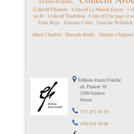
Au fond du jardin...
Collectif Filiations
Collectif La Maison Éclose
Col
un fil
Collectif Tourbillon
Collectif Une page et u
Erida Bega
Francine Collet
Francine Wohnlich
Marie Chardon
Maryelle Budry
Mélanie Chappuis
Éditions Encre Fraîche
ch. Pasteur 30
1209 Genève
Suisse
077 472 39 70
076 616 38 68