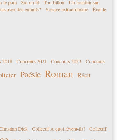
r le pont
Sur un fil
Tourbillon
Un boudoir sur
us avez des enfants?
Voyage extraordinaire
Écaille
s 2018
Concours 2021
Concours 2023
Concours
Roman
Poésie
olicier
Récit
Christian Dick
Collectif A quoi rêvent-ils?
Collectif
nce