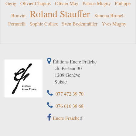
Gerig
Olivier Chapuis
Olivier May
Patrice Mugny
Philippe
Roland Stauffer
Bonvin
Simona Brunel-
Ferrarelli
Sophie Colliex
Sven Bodenmüller
Yves Mugny
Éditions Encre Fraîche
ch. Pasteur 30
1209 Genève
Suisse
077 472 39 70
076 616 38 68
Encre Fraîche