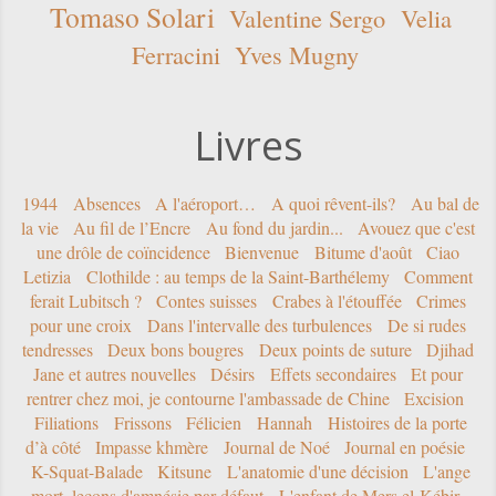
Tomaso Solari
Valentine Sergo
Velia
Ferracini
Yves Mugny
Livres
1944
Absences
A l'aéroport…
A quoi rêvent-ils?
Au bal de
la vie
Au fil de l’Encre
Au fond du jardin...
Avouez que c'est
une drôle de coïncidence
Bienvenue
Bitume d'août
Ciao
Letizia
Clothilde : au temps de la Saint-Barthélemy
Comment
ferait Lubitsch ?
Contes suisses
Crabes à l'étouffée
Crimes
pour une croix
Dans l'intervalle des turbulences
De si rudes
tendresses
Deux bons bougres
Deux points de suture
Djihad
Jane et autres nouvelles
Désirs
Effets secondaires
Et pour
rentrer chez moi, je contourne l'ambassade de Chine
Excision
Filiations
Frissons
Félicien
Hannah
Histoires de la porte
d’à côté
Impasse khmère
Journal de Noé
Journal en poésie
K-Squat-Balade
Kitsune
L'anatomie d'une décision
L'ange
mort, leçons d'amnésie par défaut
L'enfant de Mers el-Kébir