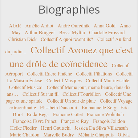
Biographies
AJAR
Amélie Ardiot
André Ourednik
Anna Gold
Anne
May
Arthur Brügger
Bessa Myftiu
Charlotte Frossard
Christian Dick
Collectif A quoi rêvent-ils?
Collectif Au fond
Collectif Avouez que c'est
du jardin...
une drôle de coïncidence
Collectif
Aéroport
Collectif Encre Fraîche
Collectif Filiations
Collectif
La Maison Éclose
Collectif Masques
Collectif Mur invisible
Collectif Musica!
Collectif Même jour, même heure, dans dix
ans…
Collectif Sur un fil
Collectif Tourbillon
Collectif Une
page et une spatule
Collectif Un soir de pluie
Collectif Voyage
extraordinaire
Elisabeth Daucourt
Emmanuelle Sorg
Eric
Driot
Erida Bega
Francine Collet
Francine Wohnlich
Françoise Favre Prinet
Françoise Ray
François Jolidon
Heike Fiedler
Henri Gautschi
Jessica Da Silva Villacastín
Marie Chardon
Maryelle Budry
Mélanie Chappuis
Olivia