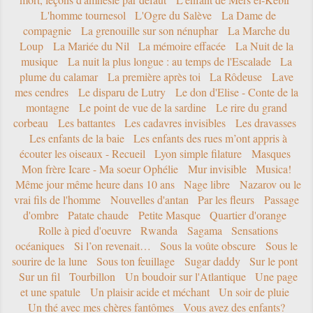
L'homme tournesol
L'Ogre du Salève
La Dame de
compagnie
La grenouille sur son nénuphar
La Marche du
Loup
La Mariée du Nil
La mémoire effacée
La Nuit de la
musique
La nuit la plus longue : au temps de l'Escalade
La
plume du calamar
La première après toi
La Rôdeuse
Lave
mes cendres
Le disparu de Lutry
Le don d'Elise - Conte de la
montagne
Le point de vue de la sardine
Le rire du grand
corbeau
Les battantes
Les cadavres invisibles
Les dravasses
Les enfants de la baie
Les enfants des rues m’ont appris à
écouter les oiseaux - Recueil
Lyon simple filature
Masques
Mon frère Icare - Ma soeur Ophélie
Mur invisible
Musica!
Même jour même heure dans 10 ans
Nage libre
Nazarov ou le
vrai fils de l'homme
Nouvelles d'antan
Par les fleurs
Passage
d'ombre
Patate chaude
Petite Masque
Quartier d'orange
Rolle à pied d'oeuvre
Rwanda
Sagama
Sensations
océaniques
Si l’on revenait…
Sous la voûte obscure
Sous le
sourire de la lune
Sous ton feuillage
Sugar daddy
Sur le pont
Sur un fil
Tourbillon
Un boudoir sur l'Atlantique
Une page
et une spatule
Un plaisir acide et méchant
Un soir de pluie
Un thé avec mes chères fantômes
Vous avez des enfants?