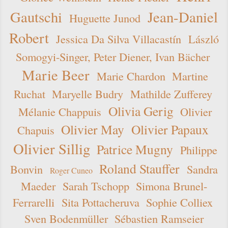
Gautschi
Jean-Daniel
Huguette Junod
Robert
Jessica Da Silva Villacastín
László
Somogyi-Singer, Peter Diener, Ivan Bächer
Marie Beer
Marie Chardon
Martine
Ruchat
Maryelle Budry
Mathilde Zufferey
Olivia Gerig
Mélanie Chappuis
Olivier
Olivier May
Olivier Papaux
Chapuis
Olivier Sillig
Patrice Mugny
Philippe
Roland Stauffer
Bonvin
Sandra
Roger Cuneo
Maeder
Sarah Tschopp
Simona Brunel-
Ferrarelli
Sita Pottacheruva
Sophie Colliex
Sven Bodenmüller
Sébastien Ramseier