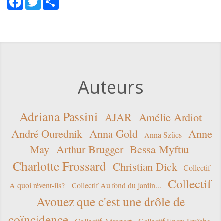
Auteurs
Adriana Passini
AJAR
Amélie Ardiot
André Ourednik
Anna Gold
Anne
Anna Szücs
May
Arthur Brügger
Bessa Myftiu
Charlotte Frossard
Christian Dick
Collectif
Collectif
A quoi rêvent-ils?
Collectif Au fond du jardin...
Avouez que c'est une drôle de
coïncidence
Collectif Aéroport
Collectif Encre Fraîche