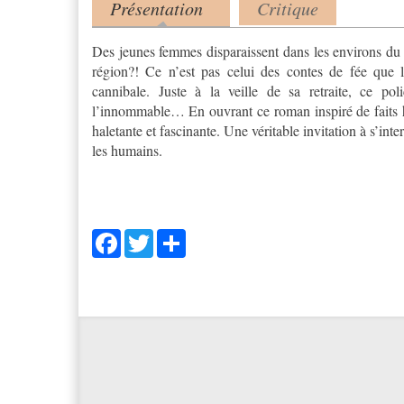
Présentation
Critique
Product tabs
(onglet actif)
Des jeunes femmes disparaissent dans les environs du S
région?! Ce n’est pas celui des contes de fée que l
cannibale. Juste à la veille de sa retraite, ce po
l’innommable… En ouvrant ce roman inspiré de faits historiques réels, le lecteur est aussitôt plongé dans une enquête
haletante et fascinante. Une véritable invitation à s’int
les humains.
Facebook
Twitter
Share