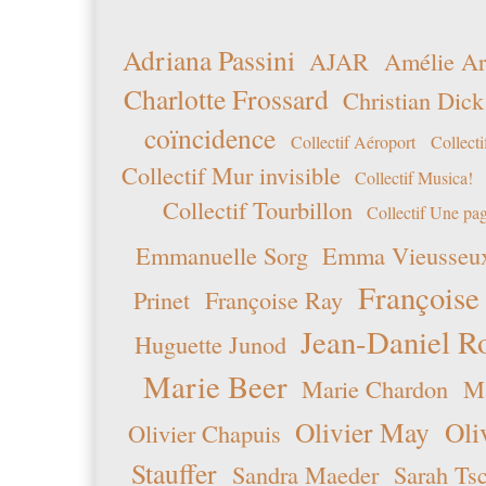
Adriana Passini
AJAR
Amélie Ar
Charlotte Frossard
Christian Dick
coïncidence
Collectif Aéroport
Collecti
Collectif Mur invisible
Collectif Musica!
Collectif Tourbillon
Collectif Une pag
Emmanuelle Sorg
Emma Vieusseu
Françoise
Prinet
Françoise Ray
Jean-Daniel R
Huguette Junod
Marie Beer
Marie Chardon
Ma
Olivier May
Oli
Olivier Chapuis
Stauffer
Sandra Maeder
Sarah Ts