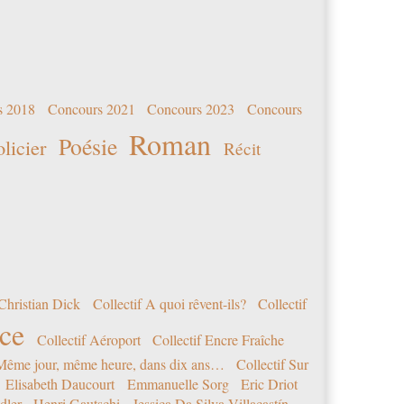
s 2018
Concours 2021
Concours 2023
Concours
Roman
Poésie
olicier
Récit
Christian Dick
Collectif A quoi rêvent-ils?
Collectif
nce
Collectif Aéroport
Collectif Encre Fraîche
 Même jour, même heure, dans dix ans…
Collectif Sur
Elisabeth Daucourt
Emmanuelle Sorg
Eric Driot
dler
Henri Gautschi
Jessica Da Silva Villacastín