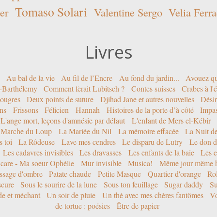
Tomaso Solari
er
Valentine Sergo
Velia Ferra
Livres
Au bal de la vie
Au fil de l’Encre
Au fond du jardin...
Avouez qu
nt-Barthélemy
Comment ferait Lubitsch ?
Contes suisses
Crabes à l'
ougres
Deux points de suture
Djihad Jane et autres nouvelles
Désir
ons
Frissons
Félicien
Hannah
Histoires de la porte d’à côté
Impa
L'ange mort, leçons d'amnésie par défaut
L'enfant de Mers el-Kébir
 Marche du Loup
La Mariée du Nil
La mémoire effacée
La Nuit d
 toi
La Rôdeuse
Lave mes cendres
Le disparu de Lutry
Le don d
Les cadavres invisibles
Les dravasses
Les enfants de la baie
Les e
Icare - Ma soeur Ophélie
Mur invisible
Musica!
Même jour même h
ssage d'ombre
Patate chaude
Petite Masque
Quartier d'orange
Rol
scure
Sous le sourire de la lune
Sous ton feuillage
Sugar daddy
Su
ide et méchant
Un soir de pluie
Un thé avec mes chères fantômes
Vo
de tortue : poésies
Être de papier