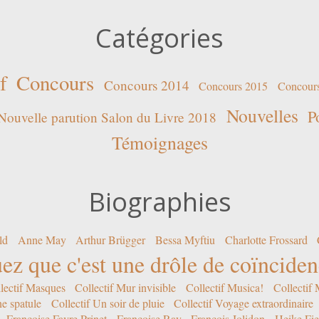
Catégories
f
Concours
Concours 2014
Concours 2015
Concour
Nouvelles
P
Nouvelle parution Salon du Livre 2018
Témoignages
Biographies
ld
Anne May
Arthur Brügger
Bessa Myftiu
Charlotte Frossard
ez que c'est une drôle de coïncide
lectif Masques
Collectif Mur invisible
Collectif Musica!
Collectif
ne spatule
Collectif Un soir de pluie
Collectif Voyage extraordinaire
Françoise Favre Prinet
Françoise Ray
François Jolidon
Heike Fie