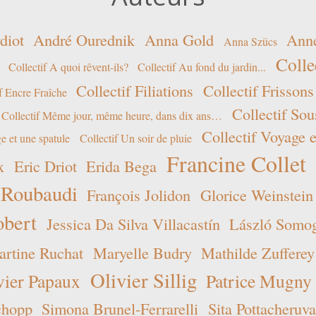
diot
André Ourednik
Anna Gold
Ann
Anna Szücs
Colle
Collectif A quoi rêvent-ils?
Collectif Au fond du jardin...
Collectif Filiations
Collectif Frissons
f Encre Fraîche
Collectif Sou
Collectif Même jour, même heure, dans dix ans…
Collectif Voyage e
e et une spatule
Collectif Un soir de pluie
Francine Collet
x
Eric Driot
Erida Bega
 Roubaudi
François Jolidon
Glorice Weinstein
obert
Jessica Da Silva Villacastín
László Somogy
rtine Ruchat
Maryelle Budry
Mathilde Zufferey
Olivier Sillig
vier Papaux
Patrice Mugny
chopp
Simona Brunel-Ferrarelli
Sita Pottacheruva