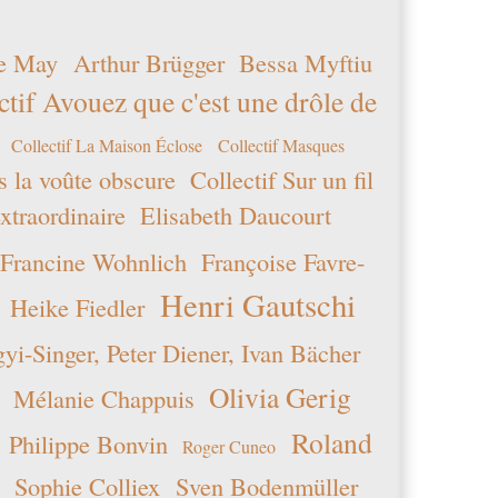
un
robot
e May
Arthur Brügger
Bessa Myftiu
afin
ctif Avouez que c'est une drôle de
de
prévenir
Collectif La Maison Éclose
Collectif Masques
toutes
entrées
s la voûte obscure
Collectif Sur un fil
spam.
xtraordinaire
Elisabeth Daucourt
six
Francine Wohnlich
Françoise Favre-
plus
neuf
Henri Gautschi
Heike Fiedler
moins
dix
i-Singer, Peter Diener, Ivan Bächer
Olivia Gerig
Mélanie Chappuis
Roland
Philippe Bonvin
Roger Cuneo
Sophie Colliex
Sven Bodenmüller