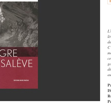
L’
lè
de
C’
m
c
go
dé
au
P
I
R
P