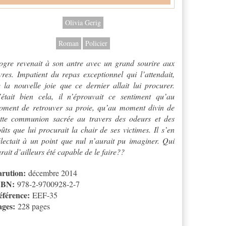
Olivia Gerig
Roman
Policier
ogre revenait à son antre avec un grand sourire aux
vres. Impatient du repas exceptionnel qui l’attendait,
 la nouvelle joie que ce dernier allait lui procurer.
était bien cela, il n’éprouvait ce sentiment qu’au
oment de retrouver sa proie, qu’au moment divin de
ette communion sacrée au travers des odeurs et des
ûts que lui procurait la chair de ses victimes. Il s’en
lectait à un point que nul n’aurait pu imaginer. Qui
rait d’ailleurs été capable de le faire??
arution:
décembre 2014
SBN:
978-2-9700928-2-7
éférence:
EEF-35
ages:
228 pages