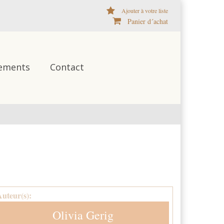
Ajouter à votre liste
Panier d´achat
ements
Contact
Auteur(s):
Olivia Gerig