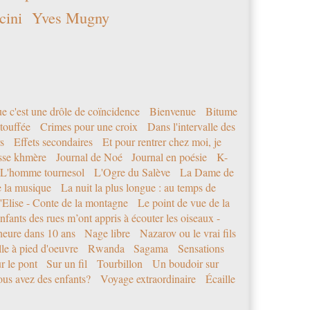
cini
Yves Mugny
e c'est une drôle de coïncidence
Bienvenue
Bitume
étouffée
Crimes pour une croix
Dans l'intervalle des
s
Effets secondaires
Et pour rentrer chez moi, je
sse khmère
Journal de Noé
Journal en poésie
K-
L'homme tournesol
L'Ogre du Salève
La Dame de
e la musique
La nuit la plus longue : au temps de
'Elise - Conte de la montagne
Le point de vue de la
nfants des rues m’ont appris à écouter les oiseaux -
eure dans 10 ans
Nage libre
Nazarov ou le vrai fils
le à pied d'oeuvre
Rwanda
Sagama
Sensations
r le pont
Sur un fil
Tourbillon
Un boudoir sur
us avez des enfants?
Voyage extraordinaire
Écaille