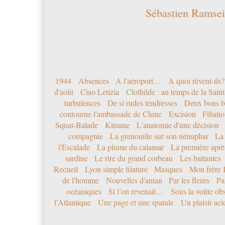
Sébastien Ramsei
1944
Absences
A l'aéroport…
A quoi rêvent-ils?
d'août
Ciao Letizia
Clothilde : au temps de la Sai
turbulences
De si rudes tendresses
Deux bons b
contourne l'ambassade de Chine
Excision
Filiati
Squat-Balade
Kitsune
L'anatomie d'une décision
compagnie
La grenouille sur son nénuphar
La
l'Escalade
La plume du calamar
La première après
sardine
Le rire du grand corbeau
Les battantes
Recueil
Lyon simple filature
Masques
Mon frère 
de l'homme
Nouvelles d'antan
Par les fleurs
Pa
océaniques
Si l’on revenait…
Sous la voûte ob
l'Atlantique
Une page et une spatule
Un plaisir ac