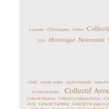
Collecti
Chroniques
A paraître
Coffret
Historique
Nouveauté
2026
AJAR
Amélie Ardiot
André Ourednik
Anna Go
Collectif Avou
Au fond du jardin...
Collectif Filiations
Collectif La Maison Éclose
Col
un fil
Collectif Tourbillon
Collectif Une page et u
Erida Bega
Francine Collet
Francine Wohnlich