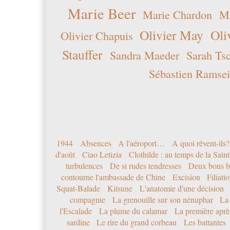
Marie Beer
Marie Chardon
Ma
Olivier May
Oli
Olivier Chapuis
Stauffer
Sandra Maeder
Sarah Ts
Sébastien Ramsei
1944
Absences
A l'aéroport…
A quoi rêvent-ils?
d'août
Ciao Letizia
Clothilde : au temps de la Sai
turbulences
De si rudes tendresses
Deux bons b
contourne l'ambassade de Chine
Excision
Filiati
Squat-Balade
Kitsune
L'anatomie d'une décision
compagnie
La grenouille sur son nénuphar
La
l'Escalade
La plume du calamar
La première après
sardine
Le rire du grand corbeau
Les battantes