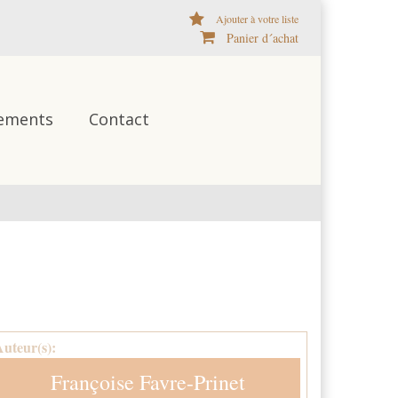
Ajouter à votre liste
Panier d´achat
ements
Contact
Auteur(s):
Françoise Favre-Prinet