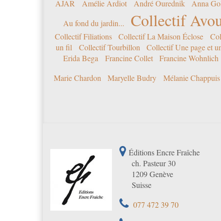
AJAR
Amélie Ardiot
André Ourednik
Anna Go
Collectif Avou
Au fond du jardin...
Collectif Filiations
Collectif La Maison Éclose
Col
un fil
Collectif Tourbillon
Collectif Une page et u
Erida Bega
Francine Collet
Francine Wohnlich
Marie Chardon
Maryelle Budry
Mélanie Chappuis
Éditions Encre Fraîche
ch. Pasteur 30
1209 Genève
Suisse
077 472 39 70