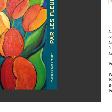
D
c
La
le
Et
P
P
I
R
P