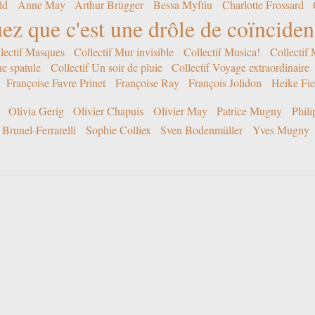
ld
Anne May
Arthur Brügger
Bessa Myftiu
Charlotte Frossard
ez que c'est une drôle de coïncide
lectif Masques
Collectif Mur invisible
Collectif Musica!
Collectif
ne spatule
Collectif Un soir de pluie
Collectif Voyage extraordinaire
Françoise Favre Prinet
Françoise Ray
François Jolidon
Heike Fie
Olivia Gerig
Olivier Chapuis
Olivier May
Patrice Mugny
Phil
Brunel-Ferrarelli
Sophie Colliex
Sven Bodenmüller
Yves Mugny