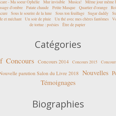
Icare - Ma soeur Ophélie
Mur invisible
Musica!
Même jour même h
ssage d'ombre
Patate chaude
Petite Masque
Quartier d'orange
Rol
scure
Sous le sourire de la lune
Sous ton feuillage
Sugar daddy
Su
ide et méchant
Un soir de pluie
Un thé avec mes chères fantômes
Vo
de tortue : poésies
Être de papier
Catégories
f
Concours
Concours 2014
Concours 2015
Concour
Nouvelles
P
Nouvelle parution Salon du Livre 2018
Témoignages
Biographies