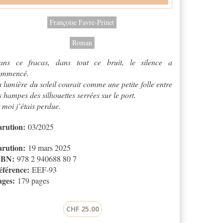
Françoise Favre-Prinet
Roman
ans ce fracas, dans tout ce bruit, le silence a
ommencé.
 lumière du soleil courait comme une petite folle entre
s hampes des silhouettes serrées sur le port.
 moi j’étais perdue.
arution:
03/2025
arution:
19 mars 2025
SBN:
978 2 940688 80 7
éférence:
EEF-93
ages:
179 pages
CHF 25.00