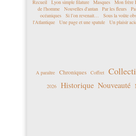
Recueil
Lyon simple filature
Masques
Mon frère 
de l'homme
Nouvelles d'antan
Par les fleurs
Pa
océaniques
Si l’on revenait…
Sous la voûte ob
l'Atlantique
Une page et une spatule
Un plaisir ac
Collecti
Chroniques
A paraître
Coffret
Historique
Nouveauté
2026