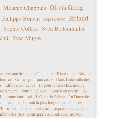
Olivia Gerig
Mélanie Chappuis
Roland
Philippe Bonvin
Roger Cuneo
Sophie Colliex
Sven Bodenmüller
cini
Yves Mugny
e c'est une drôle de coïncidence
Bienvenue
Bitume
étouffée
Crimes pour une croix
Dans l'intervalle des
s
Effets secondaires
Et pour rentrer chez moi, je
sse khmère
Journal de Noé
Journal en poésie
K-
L'homme tournesol
L'Ogre du Salève
La Dame de
e la musique
La nuit la plus longue : au temps de
'Elise - Conte de la montagne
Le point de vue de la
nfants des rues m’ont appris à écouter les oiseaux -