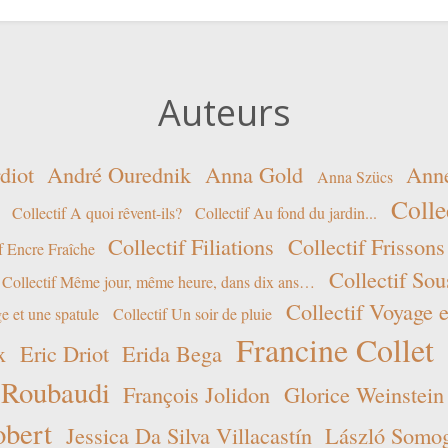
Auteurs
diot
André Ourednik
Anna Gold
Ann
Anna Szücs
Colle
Collectif A quoi rêvent-ils?
Collectif Au fond du jardin...
Collectif Filiations
Collectif Frissons
f Encre Fraîche
Collectif Sou
Collectif Même jour, même heure, dans dix ans…
Collectif Voyage e
e et une spatule
Collectif Un soir de pluie
Francine Collet
x
Eric Driot
Erida Bega
 Roubaudi
François Jolidon
Glorice Weinstein
obert
Jessica Da Silva Villacastín
László Somogy