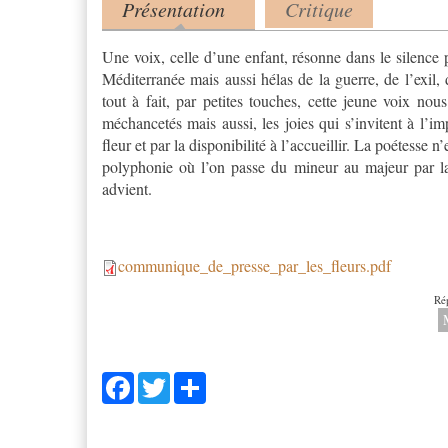
Présentation
Critique
Product tabs
(onglet actif)
Une voix, celle d’une enfant, résonne dans le silence 
Méditerranée mais aussi hélas de la guerre, de l’exil,
tout à fait, par petites touches, cette jeune voix nous 
méchancetés mais aussi, les joies qui s’invitent à l’im
fleur et par la disponibilité à l’accueillir. La poétesse
polyphonie où l’on passe du mineur au majeur par la g
advient.
communique_de_presse_par_les_fleurs.pdf
communique_de_presse_par
Ré
Facebook
Twitter
Share