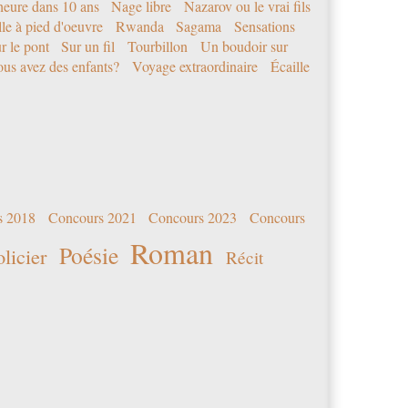
eure dans 10 ans
Nage libre
Nazarov ou le vrai fils
le à pied d'oeuvre
Rwanda
Sagama
Sensations
r le pont
Sur un fil
Tourbillon
Un boudoir sur
us avez des enfants?
Voyage extraordinaire
Écaille
s 2018
Concours 2021
Concours 2023
Concours
Roman
Poésie
olicier
Récit