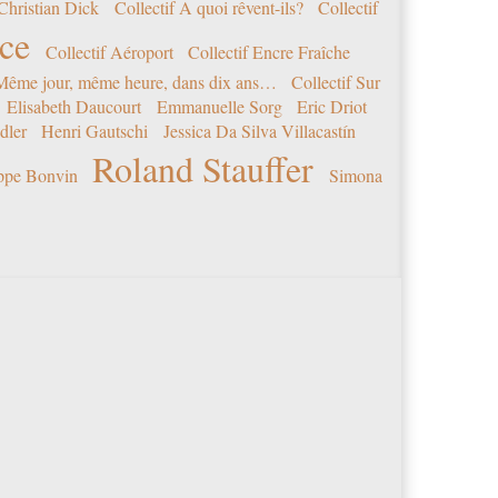
Christian Dick
Collectif A quoi rêvent-ils?
Collectif
nce
Collectif Aéroport
Collectif Encre Fraîche
 Même jour, même heure, dans dix ans…
Collectif Sur
Elisabeth Daucourt
Emmanuelle Sorg
Eric Driot
dler
Henri Gautschi
Jessica Da Silva Villacastín
Roland Stauffer
ippe Bonvin
Simona