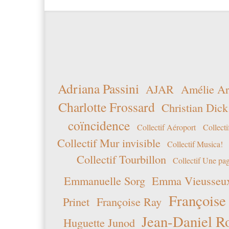
Adriana Passini
AJAR
Amélie Ar
Charlotte Frossard
Christian Dick
coïncidence
Collectif Aéroport
Collecti
Collectif Mur invisible
Collectif Musica!
Collectif Tourbillon
Collectif Une pag
Emmanuelle Sorg
Emma Vieusseu
Françoise
Prinet
Françoise Ray
Jean-Daniel R
Huguette Junod