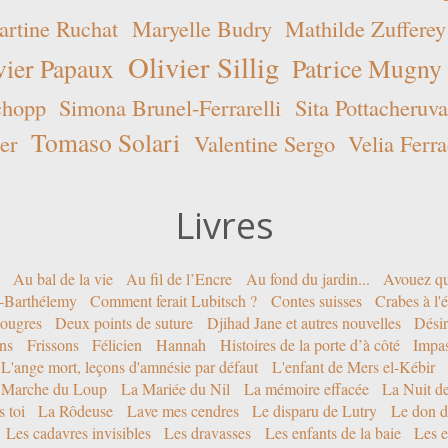
rtine Ruchat
Maryelle Budry
Mathilde Zufferey
Olivier Sillig
vier Papaux
Patrice Mugny
chopp
Simona Brunel-Ferrarelli
Sita Pottacheruva
Tomaso Solari
er
Valentine Sergo
Velia Ferra
Livres
Au bal de la vie
Au fil de l’Encre
Au fond du jardin...
Avouez qu
nt-Barthélemy
Comment ferait Lubitsch ?
Contes suisses
Crabes à l'
ougres
Deux points de suture
Djihad Jane et autres nouvelles
Désir
ons
Frissons
Félicien
Hannah
Histoires de la porte d’à côté
Impa
L'ange mort, leçons d'amnésie par défaut
L'enfant de Mers el-Kébir
 Marche du Loup
La Mariée du Nil
La mémoire effacée
La Nuit d
 toi
La Rôdeuse
Lave mes cendres
Le disparu de Lutry
Le don d
Les cadavres invisibles
Les dravasses
Les enfants de la baie
Les e