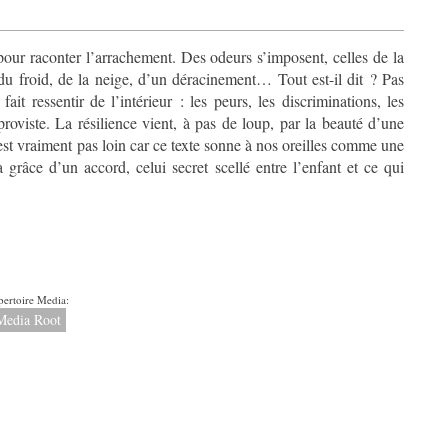
pour raconter l’arrachement. Des odeurs s’imposent, celles de la
 du froid, de la neige, d’un déracinement… Tout est-il dit ? Pas
fait ressentir de l’intérieur : les peurs, les discriminations, les
proviste. La résilience vient, à pas de loup, par la beauté d’une
 n’est vraiment pas loin car ce texte sonne à nos oreilles comme une
râce d’un accord, celui secret scellé entre l’enfant et ce qui
_les_fleurs.pdf
pertoire Media:
Media Root