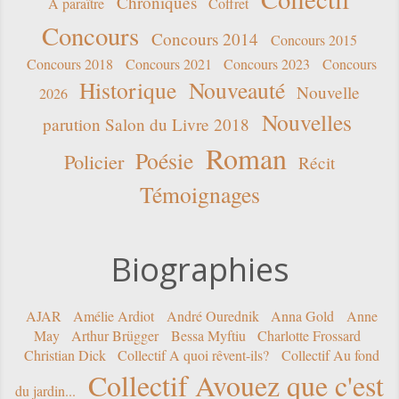
Chroniques
A paraître
Coffret
Concours
Concours 2014
Concours 2015
Concours 2018
Concours 2021
Concours 2023
Concours
Historique
Nouveauté
Nouvelle
2026
Nouvelles
parution Salon du Livre 2018
Roman
Poésie
Policier
Récit
Témoignages
Biographies
AJAR
Amélie Ardiot
André Ourednik
Anna Gold
Anne
May
Arthur Brügger
Bessa Myftiu
Charlotte Frossard
Christian Dick
Collectif A quoi rêvent-ils?
Collectif Au fond
Collectif Avouez que c'est
du jardin...