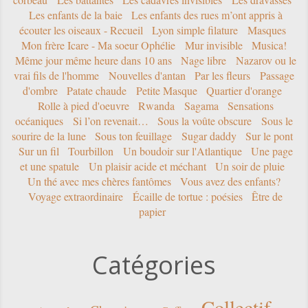
Les enfants de la baie
Les enfants des rues m’ont appris à
écouter les oiseaux - Recueil
Lyon simple filature
Masques
Mon frère Icare - Ma soeur Ophélie
Mur invisible
Musica!
Même jour même heure dans 10 ans
Nage libre
Nazarov ou le
vrai fils de l'homme
Nouvelles d'antan
Par les fleurs
Passage
d'ombre
Patate chaude
Petite Masque
Quartier d'orange
Rolle à pied d'oeuvre
Rwanda
Sagama
Sensations
océaniques
Si l’on revenait…
Sous la voûte obscure
Sous le
sourire de la lune
Sous ton feuillage
Sugar daddy
Sur le pont
Sur un fil
Tourbillon
Un boudoir sur l'Atlantique
Une page
et une spatule
Un plaisir acide et méchant
Un soir de pluie
Un thé avec mes chères fantômes
Vous avez des enfants?
Voyage extraordinaire
Écaille de tortue : poésies
Être de
papier
Catégories
Collectif