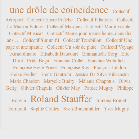
une drôle de coïncidence
Collectif
Aéroport
Collectif Encre Fraîche
Collectif Filiations
Collectif
La Maison Éclose
Collectif Masques
Collectif Mur invisible
Collectif Musica!
Collectif Même jour, même heure, dans dix
ans…
Collectif Sur un fil
Collectif Tourbillon
Collectif Une
page et une spatule
Collectif Un soir de pluie
Collectif Voyage
extraordinaire
Elisabeth Daucourt
Emmanuelle Sorg
Eric
Driot
Erida Bega
Francine Collet
Francine Wohnlich
Françoise Favre Prinet
Françoise Ray
François Jolidon
Heike Fiedler
Henri Gautschi
Jessica Da Silva Villacastín
Marie Chardon
Maryelle Budry
Mélanie Chappuis
Olivia
Gerig
Olivier Chapuis
Olivier May
Patrice Mugny
Philippe
Roland Stauffer
Bonvin
Simona Brunel-
Ferrarelli
Sophie Colliex
Sven Bodenmüller
Yves Mugny