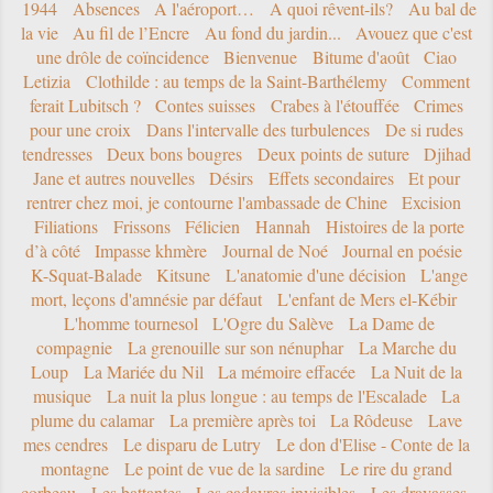
1944
Absences
A l'aéroport…
A quoi rêvent-ils?
Au bal de
la vie
Au fil de l’Encre
Au fond du jardin...
Avouez que c'est
une drôle de coïncidence
Bienvenue
Bitume d'août
Ciao
Letizia
Clothilde : au temps de la Saint-Barthélemy
Comment
ferait Lubitsch ?
Contes suisses
Crabes à l'étouffée
Crimes
pour une croix
Dans l'intervalle des turbulences
De si rudes
tendresses
Deux bons bougres
Deux points de suture
Djihad
Jane et autres nouvelles
Désirs
Effets secondaires
Et pour
rentrer chez moi, je contourne l'ambassade de Chine
Excision
Filiations
Frissons
Félicien
Hannah
Histoires de la porte
d’à côté
Impasse khmère
Journal de Noé
Journal en poésie
K-Squat-Balade
Kitsune
L'anatomie d'une décision
L'ange
mort, leçons d'amnésie par défaut
L'enfant de Mers el-Kébir
L'homme tournesol
L'Ogre du Salève
La Dame de
compagnie
La grenouille sur son nénuphar
La Marche du
Loup
La Mariée du Nil
La mémoire effacée
La Nuit de la
musique
La nuit la plus longue : au temps de l'Escalade
La
plume du calamar
La première après toi
La Rôdeuse
Lave
mes cendres
Le disparu de Lutry
Le don d'Elise - Conte de la
montagne
Le point de vue de la sardine
Le rire du grand
corbeau
Les battantes
Les cadavres invisibles
Les dravasses