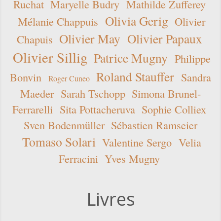
Ruchat
Maryelle Budry
Mathilde Zufferey
Olivia Gerig
Mélanie Chappuis
Olivier
Olivier May
Olivier Papaux
Chapuis
Olivier Sillig
Patrice Mugny
Philippe
Roland Stauffer
Bonvin
Sandra
Roger Cuneo
Maeder
Sarah Tschopp
Simona Brunel-
Ferrarelli
Sita Pottacheruva
Sophie Colliex
Sven Bodenmüller
Sébastien Ramseier
Tomaso Solari
Valentine Sergo
Velia
Ferracini
Yves Mugny
Livres