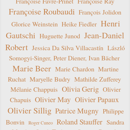
Françoise Favre-Prinet
Françoise Ray
Françoise Roubaudi
François Jolidon
Henri
Glorice Weinstein
Heike Fiedler
Gautschi
Jean-Daniel
Huguette Junod
Robert
Jessica Da Silva Villacastín
László
Somogyi-Singer, Peter Diener, Ivan Bächer
Marie Beer
Marie Chardon
Martine
Ruchat
Maryelle Budry
Mathilde Zufferey
Olivia Gerig
Mélanie Chappuis
Olivier
Olivier May
Olivier Papaux
Chapuis
Olivier Sillig
Patrice Mugny
Philippe
Roland Stauffer
Bonvin
Sandra
Roger Cuneo