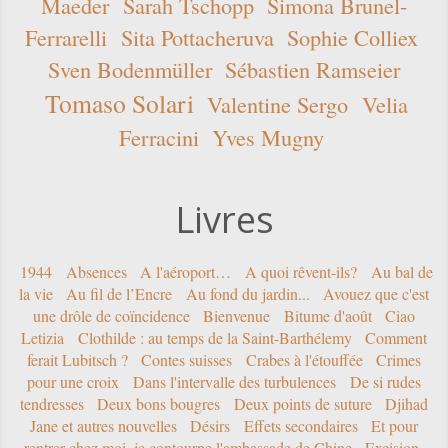
Maeder
Sarah Tschopp
Simona Brunel-
Ferrarelli
Sita Pottacheruva
Sophie Colliex
Sven Bodenmüller
Sébastien Ramseier
Tomaso Solari
Valentine Sergo
Velia
Ferracini
Yves Mugny
Livres
1944
Absences
A l'aéroport…
A quoi rêvent-ils?
Au bal de
la vie
Au fil de l’Encre
Au fond du jardin...
Avouez que c'est
une drôle de coïncidence
Bienvenue
Bitume d'août
Ciao
Letizia
Clothilde : au temps de la Saint-Barthélemy
Comment
ferait Lubitsch ?
Contes suisses
Crabes à l'étouffée
Crimes
pour une croix
Dans l'intervalle des turbulences
De si rudes
tendresses
Deux bons bougres
Deux points de suture
Djihad
Jane et autres nouvelles
Désirs
Effets secondaires
Et pour
rentrer chez moi, je contourne l'ambassade de Chine
Excision