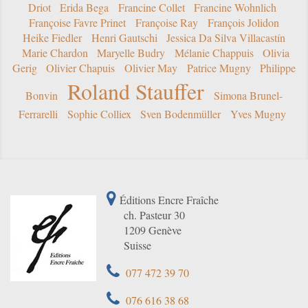
Driot
Erida Bega
Francine Collet
Francine Wohnlich
Françoise Favre Prinet
Françoise Ray
François Jolidon
Heike Fiedler
Henri Gautschi
Jessica Da Silva Villacastín
Marie Chardon
Maryelle Budry
Mélanie Chappuis
Olivia
Gerig
Olivier Chapuis
Olivier May
Patrice Mugny
Philippe
Roland Stauffer
Bonvin
Simona Brunel-
Ferrarelli
Sophie Colliex
Sven Bodenmüller
Yves Mugny
Éditions Encre Fraîche
ch. Pasteur 30
1209 Genève
Suisse
077 472 39 70
076 616 38 68