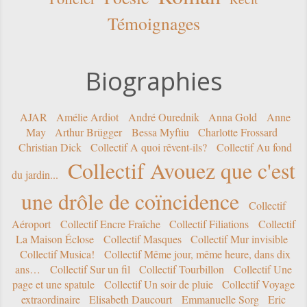
Témoignages
Biographies
AJAR
Amélie Ardiot
André Ourednik
Anna Gold
Anne
May
Arthur Brügger
Bessa Myftiu
Charlotte Frossard
Christian Dick
Collectif A quoi rêvent-ils?
Collectif Au fond
Collectif Avouez que c'est
du jardin...
une drôle de coïncidence
Collectif
Aéroport
Collectif Encre Fraîche
Collectif Filiations
Collectif
La Maison Éclose
Collectif Masques
Collectif Mur invisible
Collectif Musica!
Collectif Même jour, même heure, dans dix
ans…
Collectif Sur un fil
Collectif Tourbillon
Collectif Une
page et une spatule
Collectif Un soir de pluie
Collectif Voyage
extraordinaire
Elisabeth Daucourt
Emmanuelle Sorg
Eric