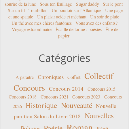
sourire de la lune
Sous ton feuillage
Sugar daddy
Sur le pont
Sur un fil
Tourbillon
Un boudoir sur l'Atlantique
Une page
et une spatule
Un plaisir acide et méchant
Un soir de pluie
Un thé avec mes chères fantômes
Vous avez des enfants?
Voyage extraordinaire
Écaille de tortue : poésies
Être de
papier
Catégories
Collectif
Chroniques
A paraître
Coffret
Concours
Concours 2014
Concours 2015
Concours 2018
Concours 2021
Concours 2023
Concours
Historique
Nouveauté
Nouvelle
2026
Nouvelles
parution Salon du Livre 2018
Roman
Poésie
Policier
Récit