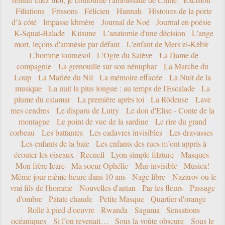
Filiations
Frissons
Félicien
Hannah
Histoires de la porte
d’à côté
Impasse khmère
Journal de Noé
Journal en poésie
K-Squat-Balade
Kitsune
L'anatomie d'une décision
L'ange
mort, leçons d'amnésie par défaut
L'enfant de Mers el-Kébir
L'homme tournesol
L'Ogre du Salève
La Dame de
compagnie
La grenouille sur son nénuphar
La Marche du
Loup
La Mariée du Nil
La mémoire effacée
La Nuit de la
musique
La nuit la plus longue : au temps de l'Escalade
La
plume du calamar
La première après toi
La Rôdeuse
Lave
mes cendres
Le disparu de Lutry
Le don d'Elise - Conte de la
montagne
Le point de vue de la sardine
Le rire du grand
corbeau
Les battantes
Les cadavres invisibles
Les dravasses
Les enfants de la baie
Les enfants des rues m’ont appris à
écouter les oiseaux - Recueil
Lyon simple filature
Masques
Mon frère Icare - Ma soeur Ophélie
Mur invisible
Musica!
Même jour même heure dans 10 ans
Nage libre
Nazarov ou le
vrai fils de l'homme
Nouvelles d'antan
Par les fleurs
Passage
d'ombre
Patate chaude
Petite Masque
Quartier d'orange
Rolle à pied d'oeuvre
Rwanda
Sagama
Sensations
océaniques
Si l’on revenait…
Sous la voûte obscure
Sous le