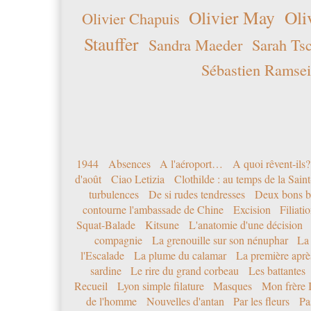
Olivier May
Oli
Olivier Chapuis
Stauffer
Sandra Maeder
Sarah Ts
Sébastien Ramsei
1944
Absences
A l'aéroport…
A quoi rêvent-ils?
d'août
Ciao Letizia
Clothilde : au temps de la Sai
turbulences
De si rudes tendresses
Deux bons b
contourne l'ambassade de Chine
Excision
Filiati
Squat-Balade
Kitsune
L'anatomie d'une décision
compagnie
La grenouille sur son nénuphar
La
l'Escalade
La plume du calamar
La première après
sardine
Le rire du grand corbeau
Les battantes
Recueil
Lyon simple filature
Masques
Mon frère 
de l'homme
Nouvelles d'antan
Par les fleurs
Pa