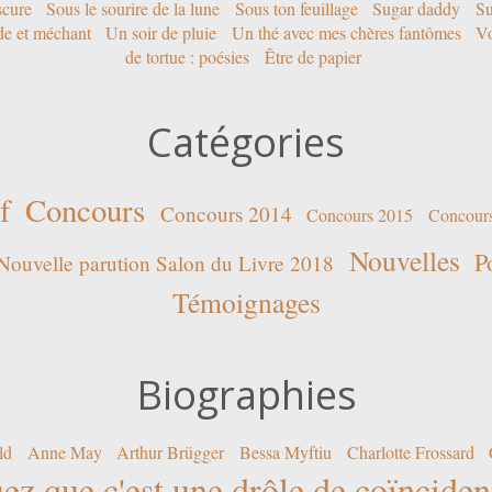
scure
Sous le sourire de la lune
Sous ton feuillage
Sugar daddy
Su
ide et méchant
Un soir de pluie
Un thé avec mes chères fantômes
Vo
de tortue : poésies
Être de papier
Catégories
f
Concours
Concours 2014
Concours 2015
Concour
Nouvelles
P
Nouvelle parution Salon du Livre 2018
Témoignages
Biographies
ld
Anne May
Arthur Brügger
Bessa Myftiu
Charlotte Frossard
ez que c'est une drôle de coïncide