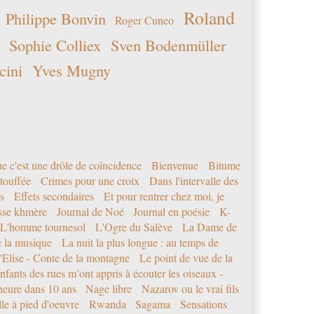
Roland
Philippe Bonvin
Roger Cuneo
Sophie Colliex
Sven Bodenmüller
cini
Yves Mugny
e c'est une drôle de coïncidence
Bienvenue
Bitume
étouffée
Crimes pour une croix
Dans l'intervalle des
s
Effets secondaires
Et pour rentrer chez moi, je
sse khmère
Journal de Noé
Journal en poésie
K-
L'homme tournesol
L'Ogre du Salève
La Dame de
e la musique
La nuit la plus longue : au temps de
'Elise - Conte de la montagne
Le point de vue de la
nfants des rues m’ont appris à écouter les oiseaux -
eure dans 10 ans
Nage libre
Nazarov ou le vrai fils
le à pied d'oeuvre
Rwanda
Sagama
Sensations