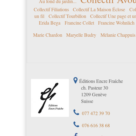
Au fond du jardin...
Collectif Filiations
Collectif La Maison Éclose
Col
un fil
Collectif Tourbillon
Collectif Une page et u
Erida Bega
Francine Collet
Francine Wohnlich
Marie Chardon
Maryelle Budry
Mélanie Chappuis
Éditions Encre Fraîche
ch. Pasteur 30
1209 Genève
Suisse
077 472 39 70
076 616 38 68