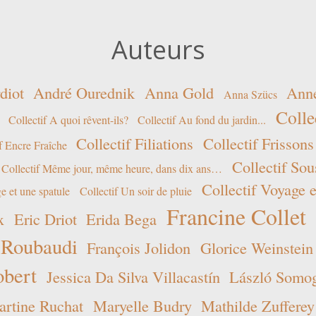
Auteurs
diot
André Ourednik
Anna Gold
Ann
Anna Szücs
Colle
Collectif A quoi rêvent-ils?
Collectif Au fond du jardin...
Collectif Filiations
Collectif Frissons
f Encre Fraîche
Collectif Sou
Collectif Même jour, même heure, dans dix ans…
Collectif Voyage e
e et une spatule
Collectif Un soir de pluie
Francine Collet
x
Eric Driot
Erida Bega
 Roubaudi
François Jolidon
Glorice Weinstein
obert
Jessica Da Silva Villacastín
László Somogy
rtine Ruchat
Maryelle Budry
Mathilde Zufferey