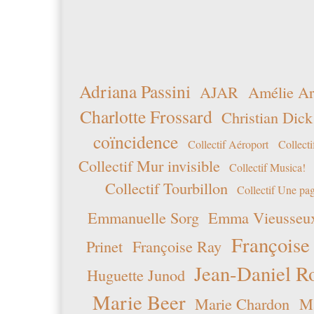
Adriana Passini
AJAR
Amélie Ar
Charlotte Frossard
Christian Dick
coïncidence
Collectif Aéroport
Collecti
Collectif Mur invisible
Collectif Musica!
Collectif Tourbillon
Collectif Une pag
Emmanuelle Sorg
Emma Vieusseu
Françoise
Prinet
Françoise Ray
Jean-Daniel R
Huguette Junod
Marie Beer
Marie Chardon
Ma