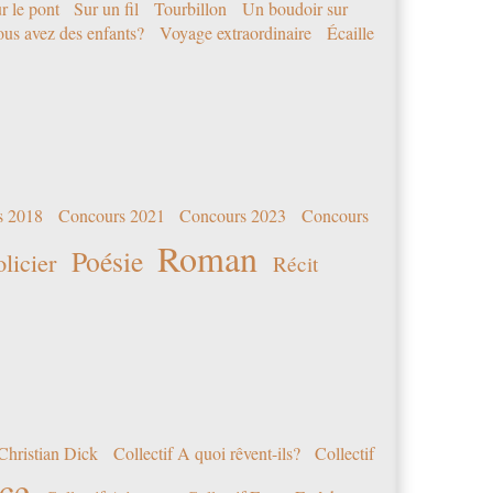
r le pont
Sur un fil
Tourbillon
Un boudoir sur
us avez des enfants?
Voyage extraordinaire
Écaille
s 2018
Concours 2021
Concours 2023
Concours
Roman
Poésie
olicier
Récit
Christian Dick
Collectif A quoi rêvent-ils?
Collectif
nce