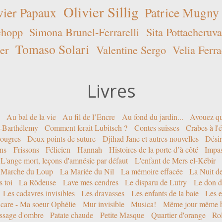
Olivier Sillig
vier Papaux
Patrice Mugny
chopp
Simona Brunel-Ferrarelli
Sita Pottacheruva
Tomaso Solari
er
Valentine Sergo
Velia Ferra
Livres
Au bal de la vie
Au fil de l’Encre
Au fond du jardin...
Avouez qu
nt-Barthélemy
Comment ferait Lubitsch ?
Contes suisses
Crabes à l'
ougres
Deux points de suture
Djihad Jane et autres nouvelles
Désir
ons
Frissons
Félicien
Hannah
Histoires de la porte d’à côté
Impa
L'ange mort, leçons d'amnésie par défaut
L'enfant de Mers el-Kébir
 Marche du Loup
La Mariée du Nil
La mémoire effacée
La Nuit d
 toi
La Rôdeuse
Lave mes cendres
Le disparu de Lutry
Le don d
Les cadavres invisibles
Les dravasses
Les enfants de la baie
Les e
Icare - Ma soeur Ophélie
Mur invisible
Musica!
Même jour même h
ssage d'ombre
Patate chaude
Petite Masque
Quartier d'orange
Rol