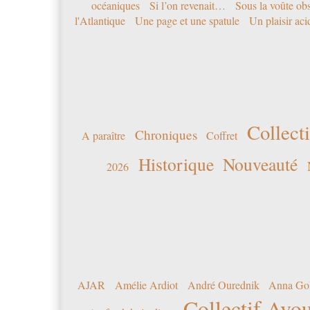
océaniques
Si l’on revenait…
Sous la voûte ob
l'Atlantique
Une page et une spatule
Un plaisir ac
Collecti
Chroniques
A paraître
Coffret
Historique
Nouveauté
2026
AJAR
Amélie Ardiot
André Ourednik
Anna Go
Collectif Avou