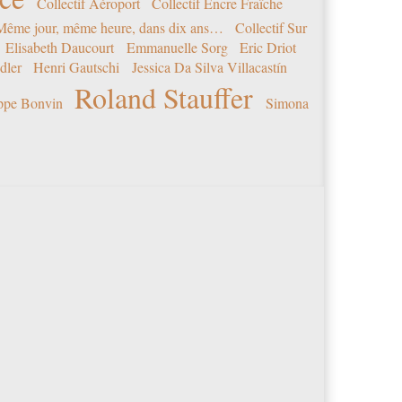
Collectif Aéroport
Collectif Encre Fraîche
 Même jour, même heure, dans dix ans…
Collectif Sur
Elisabeth Daucourt
Emmanuelle Sorg
Eric Driot
dler
Henri Gautschi
Jessica Da Silva Villacastín
Roland Stauffer
ippe Bonvin
Simona