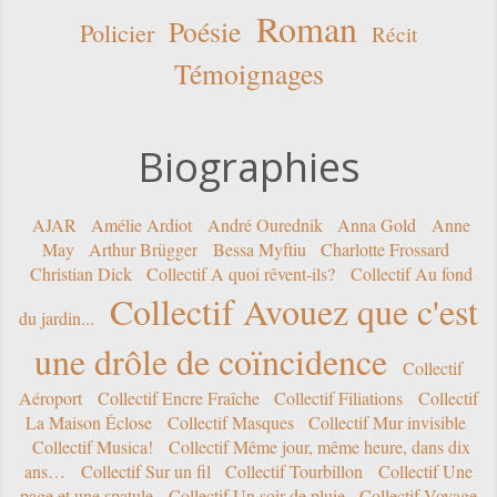
Roman
Poésie
Policier
Récit
Témoignages
Biographies
AJAR
Amélie Ardiot
André Ourednik
Anna Gold
Anne
May
Arthur Brügger
Bessa Myftiu
Charlotte Frossard
Christian Dick
Collectif A quoi rêvent-ils?
Collectif Au fond
Collectif Avouez que c'est
du jardin...
une drôle de coïncidence
Collectif
Aéroport
Collectif Encre Fraîche
Collectif Filiations
Collectif
La Maison Éclose
Collectif Masques
Collectif Mur invisible
Collectif Musica!
Collectif Même jour, même heure, dans dix
ans…
Collectif Sur un fil
Collectif Tourbillon
Collectif Une
page et une spatule
Collectif Un soir de pluie
Collectif Voyage