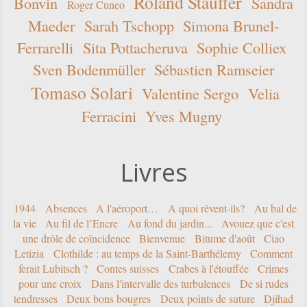
Roland Stauffer
Bonvin
Sandra
Roger Cuneo
Maeder
Sarah Tschopp
Simona Brunel-
Ferrarelli
Sita Pottacheruva
Sophie Colliex
Sven Bodenmüller
Sébastien Ramseier
Tomaso Solari
Valentine Sergo
Velia
Ferracini
Yves Mugny
Livres
1944
Absences
A l'aéroport…
A quoi rêvent-ils?
Au bal de
la vie
Au fil de l’Encre
Au fond du jardin...
Avouez que c'est
une drôle de coïncidence
Bienvenue
Bitume d'août
Ciao
Letizia
Clothilde : au temps de la Saint-Barthélemy
Comment
ferait Lubitsch ?
Contes suisses
Crabes à l'étouffée
Crimes
pour une croix
Dans l'intervalle des turbulences
De si rudes
tendresses
Deux bons bougres
Deux points de suture
Djihad