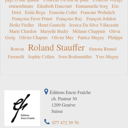
extraordinaire
Elisabeth Daucourt
Emmanuelle Sorg
Eric
Driot
Erida Bega
Francine Collet
Francine Wohnlich
Françoise Favre Prinet
Françoise Ray
François Jolidon
Heike Fiedler
Henri Gautschi
Jessica Da Silva Villacastín
Marie Chardon
Maryelle Budry
Mélanie Chappuis
Olivia
Gerig
Olivier Chapuis
Olivier May
Patrice Mugny
Philippe
Roland Stauffer
Bonvin
Simona Brunel-
Ferrarelli
Sophie Colliex
Sven Bodenmüller
Yves Mugny
Éditions Encre Fraîche
ch. Pasteur 30
1209 Genève
Suisse
077 472 39 70