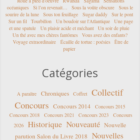
Rolle à pied d'oeuvre
Rwanda
Sagama
Sensations
océaniques
Si l’on revenait…
Sous la voûte obscure
Sous le
sourire de la lune
Sous ton feuillage
Sugar daddy
Sur le pont
Sur un fil
Tourbillon
Un boudoir sur l'Atlantique
Une page
et une spatule
Un plaisir acide et méchant
Un soir de pluie
Un thé avec mes chères fantômes
Vous avez des enfants?
Voyage extraordinaire
Écaille de tortue : poésies
Être de
papier
Catégories
Collectif
Chroniques
A paraître
Coffret
Concours
Concours 2014
Concours 2015
Concours 2018
Concours 2021
Concours 2023
Concours
Historique
Nouveauté
Nouvelle
2026
Nouvelles
parution Salon du Livre 2018