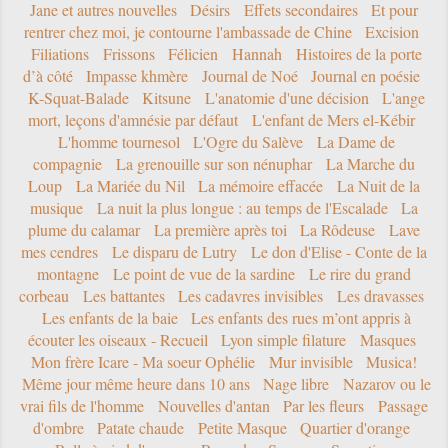
Jane et autres nouvelles
Désirs
Effets secondaires
Et pour
rentrer chez moi, je contourne l'ambassade de Chine
Excision
Filiations
Frissons
Félicien
Hannah
Histoires de la porte
d’à côté
Impasse khmère
Journal de Noé
Journal en poésie
K-Squat-Balade
Kitsune
L'anatomie d'une décision
L'ange
mort, leçons d'amnésie par défaut
L'enfant de Mers el-Kébir
L'homme tournesol
L'Ogre du Salève
La Dame de
compagnie
La grenouille sur son nénuphar
La Marche du
Loup
La Mariée du Nil
La mémoire effacée
La Nuit de la
musique
La nuit la plus longue : au temps de l'Escalade
La
plume du calamar
La première après toi
La Rôdeuse
Lave
mes cendres
Le disparu de Lutry
Le don d'Elise - Conte de la
montagne
Le point de vue de la sardine
Le rire du grand
corbeau
Les battantes
Les cadavres invisibles
Les dravasses
Les enfants de la baie
Les enfants des rues m’ont appris à
écouter les oiseaux - Recueil
Lyon simple filature
Masques
Mon frère Icare - Ma soeur Ophélie
Mur invisible
Musica!
Même jour même heure dans 10 ans
Nage libre
Nazarov ou le
vrai fils de l'homme
Nouvelles d'antan
Par les fleurs
Passage
d'ombre
Patate chaude
Petite Masque
Quartier d'orange