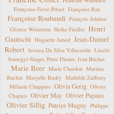
Françoise Favre-Prinet
Françoise Ray
Françoise Roubaudi
François Jolidon
Henri
Glorice Weinstein
Heike Fiedler
Gautschi
Jean-Daniel
Huguette Junod
Robert
Jessica Da Silva Villacastín
László
Somogyi-Singer, Peter Diener, Ivan Bächer
Marie Beer
Marie Chardon
Martine
Ruchat
Maryelle Budry
Mathilde Zufferey
Olivia Gerig
Mélanie Chappuis
Olivier
Olivier May
Olivier Papaux
Chapuis
Olivier Sillig
Patrice Mugny
Philippe