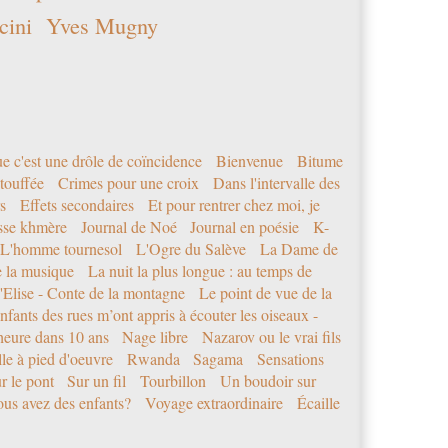
cini
Yves Mugny
e c'est une drôle de coïncidence
Bienvenue
Bitume
étouffée
Crimes pour une croix
Dans l'intervalle des
s
Effets secondaires
Et pour rentrer chez moi, je
sse khmère
Journal de Noé
Journal en poésie
K-
L'homme tournesol
L'Ogre du Salève
La Dame de
e la musique
La nuit la plus longue : au temps de
'Elise - Conte de la montagne
Le point de vue de la
nfants des rues m’ont appris à écouter les oiseaux -
eure dans 10 ans
Nage libre
Nazarov ou le vrai fils
le à pied d'oeuvre
Rwanda
Sagama
Sensations
r le pont
Sur un fil
Tourbillon
Un boudoir sur
us avez des enfants?
Voyage extraordinaire
Écaille