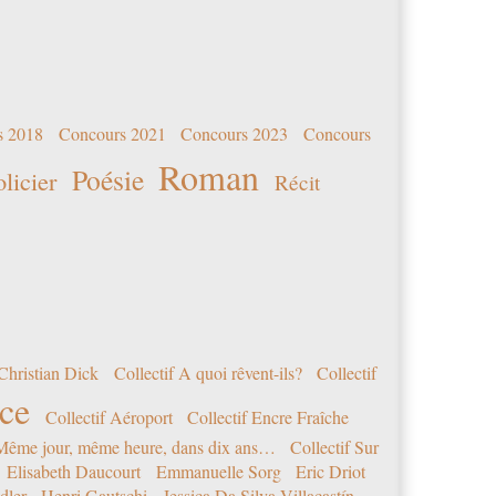
s 2018
Concours 2021
Concours 2023
Concours
Roman
Poésie
olicier
Récit
Christian Dick
Collectif A quoi rêvent-ils?
Collectif
nce
Collectif Aéroport
Collectif Encre Fraîche
 Même jour, même heure, dans dix ans…
Collectif Sur
Elisabeth Daucourt
Emmanuelle Sorg
Eric Driot
dler
Henri Gautschi
Jessica Da Silva Villacastín