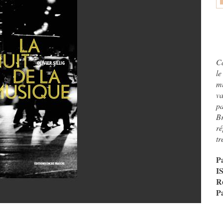
Ca
l
m
va
pa
Br
r
tr
P
I
R
P