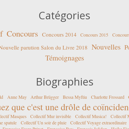
Catégories
f
Concours
Concours 2014
Concours 2015
Concour
Nouvelles
P
Nouvelle parution Salon du Livre 2018
Témoignages
Biographies
ld
Anne May
Arthur Brügger
Bessa Myftiu
Charlotte Frossard
ez que c'est une drôle de coïncide
lectif Masques
Collectif Mur invisible
Collectif Musica!
Collectif
ne spatule
Collectif Un soir de pluie
Collectif Voyage extraordinaire
Françoise Favre Prinet
Françoise Ray
François Jolidon
Heike Fie