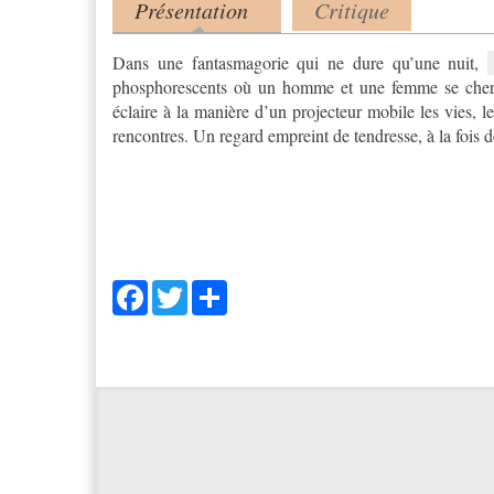
Présentation
Critique
Product tabs
(onglet actif)
Dans une fantasmagorie qui ne dure qu’une nuit,
phosphorescents où un homme et une femme se cherchent, se frôlent, se perdent et se retrouvent. Un texte fort qui
éclaire à la manière d’un projecteur mobile les vies, l
rencontres. Un regard empreint de tendresse, à la f
Facebook
Twitter
Share