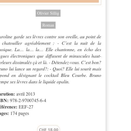
Olivier Sillig
Roman
roline garde ses lèvres contre son oreille, au point de
e chatouiller agréablement : - C’est la nuit de la
usique. La… la… la… Elle chantonne, en écho des
gues électroniques que diffusent de minuscules haut-
rleurs dissimulés çà et là. - Détendez-vous. C’est bon?
uno lui lance un regard?: - Quoi? Elle lui sourit mais
épond en désignant le cocktail Bleu Courbe. Bruno
empe ses lèvres dans le liquide opalin.
arution:
avril 2013
SBN:
978-2-9700745-6-4
éférence:
EEF-27
ages:
174 pages
CHF 18.00