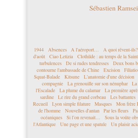
Sébastien Ramsei
1944
Absences
A l'aéroport…
A quoi rêvent-ils?
d'août
Ciao Letizia
Clothilde : au temps de la Sai
turbulences
De si rudes tendresses
Deux bons b
contourne l'ambassade de Chine
Excision
Filiati
Squat-Balade
Kitsune
L'anatomie d'une décision
compagnie
La grenouille sur son nénuphar
La
l'Escalade
La plume du calamar
La première après
sardine
Le rire du grand corbeau
Les battantes
Recueil
Lyon simple filature
Masques
Mon frère 
de l'homme
Nouvelles d'antan
Par les fleurs
Pa
océaniques
Si l’on revenait…
Sous la voûte ob
l'Atlantique
Une page et une spatule
Un plaisir ac