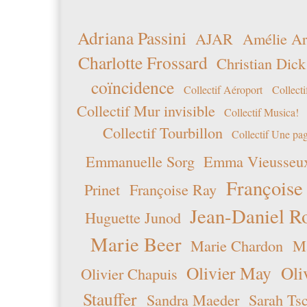
Adriana Passini
AJAR
Amélie Ar
Charlotte Frossard
Christian Dick
coïncidence
Collectif Aéroport
Collecti
Collectif Mur invisible
Collectif Musica!
Collectif Tourbillon
Collectif Une pag
Emmanuelle Sorg
Emma Vieusseu
Françoise
Prinet
Françoise Ray
Jean-Daniel R
Huguette Junod
Marie Beer
Marie Chardon
Ma
Olivier May
Oli
Olivier Chapuis
Stauffer
Sandra Maeder
Sarah Ts