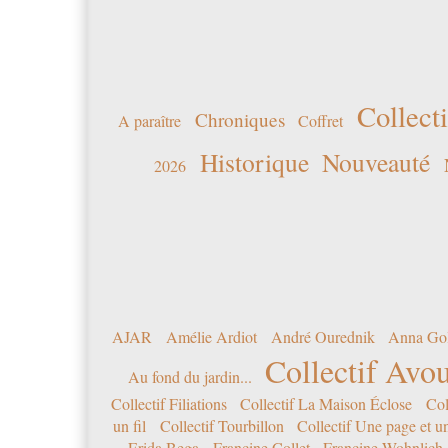
Collecti
Chroniques
A paraître
Coffret
Historique
Nouveauté
2026
AJAR
Amélie Ardiot
André Ourednik
Anna Go
Collectif Avou
Au fond du jardin...
Collectif Filiations
Collectif La Maison Éclose
Col
un fil
Collectif Tourbillon
Collectif Une page et u
Erida Bega
Francine Collet
Francine Wohnlich