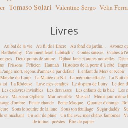
Tomaso Solari
er
Valentine Sergo
Velia Ferra
Livres
Au bal de la vie
Au fil de l’Encre
Au fond du jardin...
Avouez qu
nt-Barthélemy
Comment ferait Lubitsch ?
Contes suisses
Crabes à l'
ougres
Deux points de suture
Djihad Jane et autres nouvelles
Désir
ons
Frissons
Félicien
Hannah
Histoires de la porte d’à côté
Impa
L'ange mort, leçons d'amnésie par défaut
L'enfant de Mers el-Kébir
 Marche du Loup
La Mariée du Nil
La mémoire effacée
La Nuit d
 toi
La Rôdeuse
Lave mes cendres
Le disparu de Lutry
Le don d
Les cadavres invisibles
Les dravasses
Les enfants de la baie
Les e
Icare - Ma soeur Ophélie
Mur invisible
Musica!
Même jour même h
ssage d'ombre
Patate chaude
Petite Masque
Quartier d'orange
Rol
scure
Sous le sourire de la lune
Sous ton feuillage
Sugar daddy
Su
ide et méchant
Un soir de pluie
Un thé avec mes chères fantômes
Vo
de tortue : poésies
Être de papier