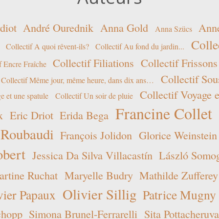
diot
André Ourednik
Anna Gold
Ann
Anna Szücs
Colle
Collectif A quoi rêvent-ils?
Collectif Au fond du jardin...
Collectif Filiations
Collectif Frissons
f Encre Fraîche
Collectif Sou
Collectif Même jour, même heure, dans dix ans…
Collectif Voyage e
e et une spatule
Collectif Un soir de pluie
Francine Collet
x
Eric Driot
Erida Bega
 Roubaudi
François Jolidon
Glorice Weinstein
obert
Jessica Da Silva Villacastín
László Somogy
rtine Ruchat
Maryelle Budry
Mathilde Zufferey
Olivier Sillig
vier Papaux
Patrice Mugny
chopp
Simona Brunel-Ferrarelli
Sita Pottacheruva