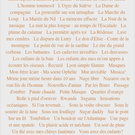
L'homme tournesol
L'Ogre du Salève
La Dame de
compagnie
La grenouille sur son nénuphar
La Marche du
Loup
La Mariée du Nil
La mémoire effacée
La Nuit de la
musique
La nuit la plus longue : au temps de l'Escalade
La
plume du calamar
La première après toi
La Rôdeuse
Lave
mes cendres
Le disparu de Lutry
Le don d'Elise - Conte de la
montagne
Le point de vue de la sardine
Le rire du grand
corbeau
Les battantes
Les cadavres invisibles
Les dravasses
Les enfants de la baie
Les enfants des rues m’ont appris à
écouter les oiseaux - Recueil
Lyon simple filature
Masques
Mon frère Icare - Ma soeur Ophélie
Mur invisible
Musica!
Même jour même heure dans 10 ans
Nage libre
Nazarov ou le
vrai fils de l'homme
Nouvelles d'antan
Par les fleurs
Passage
d'ombre
Patate chaude
Petite Masque
Quartier d'orange
Rolle à pied d'oeuvre
Rwanda
Sagama
Sensations
océaniques
Si l’on revenait…
Sous la voûte obscure
Sous le
sourire de la lune
Sous ton feuillage
Sugar daddy
Sur le pont
Sur un fil
Tourbillon
Un boudoir sur l'Atlantique
Une page
et une spatule
Un plaisir acide et méchant
Un soir de pluie
Un thé avec mes chères fantômes
Vous avez des enfants?