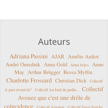
Auteurs
Adriana Passini
AJAR
Amélie Ardiot
André Ourednik
Anna Gold
Anne
Anna Szücs
May
Arthur Brügger
Bessa Myftiu
Charlotte Frossard
Christian Dick
Collectif
Collectif
A quoi rêvent-ils?
Collectif Au fond du jardin...
Avouez que c'est une drôle de
coïncidence
Collectif Aéroport
Collectif Encre Fraîche