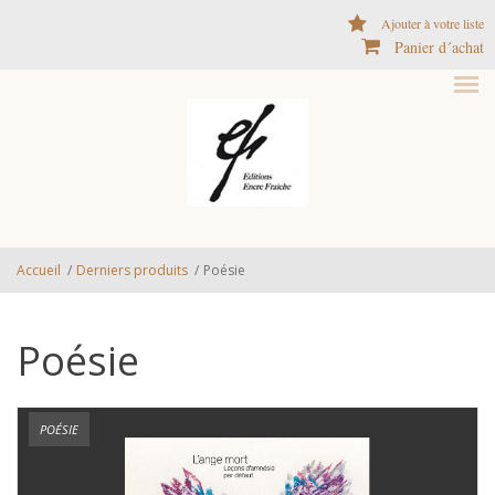
Aller au contenu principal
Ajouter à votre liste
Panier d´achat
Accueil
/
Derniers produits
/
Poésie
Poésie
POÉSIE