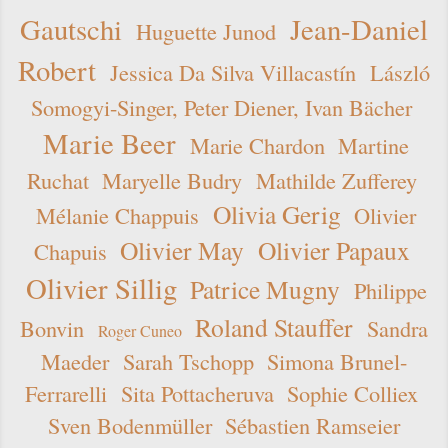
Gautschi
Jean-Daniel
Huguette Junod
Robert
Jessica Da Silva Villacastín
László
Somogyi-Singer, Peter Diener, Ivan Bächer
Marie Beer
Marie Chardon
Martine
Ruchat
Maryelle Budry
Mathilde Zufferey
Olivia Gerig
Mélanie Chappuis
Olivier
Olivier May
Olivier Papaux
Chapuis
Olivier Sillig
Patrice Mugny
Philippe
Roland Stauffer
Bonvin
Sandra
Roger Cuneo
Maeder
Sarah Tschopp
Simona Brunel-
Ferrarelli
Sita Pottacheruva
Sophie Colliex
Sven Bodenmüller
Sébastien Ramseier