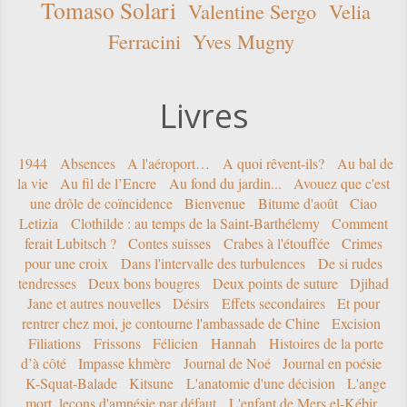
Tomaso Solari
Valentine Sergo
Velia
Ferracini
Yves Mugny
Livres
1944
Absences
A l'aéroport…
A quoi rêvent-ils?
Au bal de
la vie
Au fil de l’Encre
Au fond du jardin...
Avouez que c'est
une drôle de coïncidence
Bienvenue
Bitume d'août
Ciao
Letizia
Clothilde : au temps de la Saint-Barthélemy
Comment
ferait Lubitsch ?
Contes suisses
Crabes à l'étouffée
Crimes
pour une croix
Dans l'intervalle des turbulences
De si rudes
tendresses
Deux bons bougres
Deux points de suture
Djihad
Jane et autres nouvelles
Désirs
Effets secondaires
Et pour
rentrer chez moi, je contourne l'ambassade de Chine
Excision
Filiations
Frissons
Félicien
Hannah
Histoires de la porte
d’à côté
Impasse khmère
Journal de Noé
Journal en poésie
K-Squat-Balade
Kitsune
L'anatomie d'une décision
L'ange
mort, leçons d'amnésie par défaut
L'enfant de Mers el-Kébir