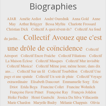
Biographies
AJAR
Amélie Ardiot
André Ourednik
Anna Gold
Anne
May
Arthur Brügger
Bessa Myftiu
Charlotte Frossard
Christian Dick
Collectif A quoi rêvent-ils?
Collectif Au fond
Collectif Avouez que c'est
du jardin...
une drôle de coïncidence
Collectif
Aéroport
Collectif Encre Fraîche
Collectif Filiations
Collectif
La Maison Éclose
Collectif Masques
Collectif Mur invisible
Collectif Musica!
Collectif Même jour, même heure, dans dix
ans…
Collectif Sur un fil
Collectif Tourbillon
Collectif Une
page et une spatule
Collectif Un soir de pluie
Collectif Voyage
extraordinaire
Elisabeth Daucourt
Emmanuelle Sorg
Eric
Driot
Erida Bega
Francine Collet
Francine Wohnlich
Françoise Favre Prinet
Françoise Ray
François Jolidon
Heike Fiedler
Henri Gautschi
Jessica Da Silva Villacastín
Marie Chardon
Maryelle Budry
Mélanie Chappuis
Olivia