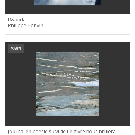
Rwanda
Philippe Bonvin
POÉSIE
Journal en poésie suivi de Le givre nous brûlera