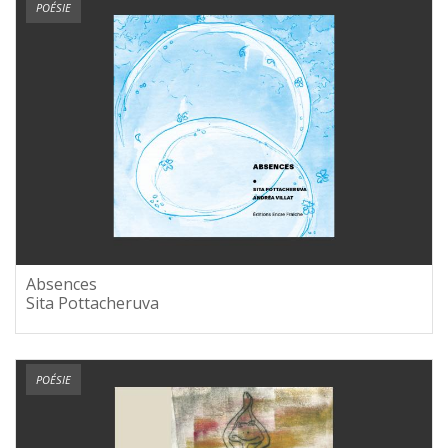
POÉSIE
Absences
Sita Pottacheruva
POÉSIE