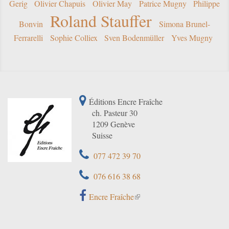
Gerig
Olivier Chapuis
Olivier May
Patrice Mugny
Philippe
Roland Stauffer
Bonvin
Simona Brunel-
Ferrarelli
Sophie Colliex
Sven Bodenmüller
Yves Mugny
Éditions Encre Fraîche
ch. Pasteur 30
1209 Genève
Suisse
077 472 39 70
076 616 38 68
Encre Fraîche