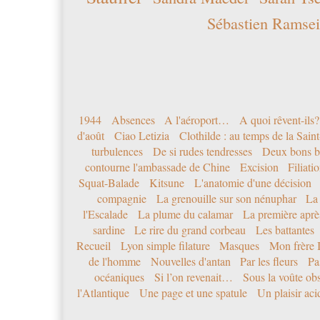
Sébastien Ramsei
1944
Absences
A l'aéroport…
A quoi rêvent-ils?
d'août
Ciao Letizia
Clothilde : au temps de la Sai
turbulences
De si rudes tendresses
Deux bons b
contourne l'ambassade de Chine
Excision
Filiati
Squat-Balade
Kitsune
L'anatomie d'une décision
compagnie
La grenouille sur son nénuphar
La
l'Escalade
La plume du calamar
La première après
sardine
Le rire du grand corbeau
Les battantes
Recueil
Lyon simple filature
Masques
Mon frère 
de l'homme
Nouvelles d'antan
Par les fleurs
Pa
océaniques
Si l’on revenait…
Sous la voûte ob
l'Atlantique
Une page et une spatule
Un plaisir ac