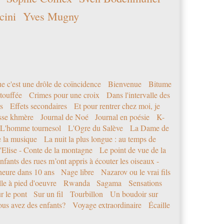
cini
Yves Mugny
e c'est une drôle de coïncidence
Bienvenue
Bitume
étouffée
Crimes pour une croix
Dans l'intervalle des
s
Effets secondaires
Et pour rentrer chez moi, je
sse khmère
Journal de Noé
Journal en poésie
K-
L'homme tournesol
L'Ogre du Salève
La Dame de
e la musique
La nuit la plus longue : au temps de
'Elise - Conte de la montagne
Le point de vue de la
nfants des rues m’ont appris à écouter les oiseaux -
eure dans 10 ans
Nage libre
Nazarov ou le vrai fils
le à pied d'oeuvre
Rwanda
Sagama
Sensations
r le pont
Sur un fil
Tourbillon
Un boudoir sur
us avez des enfants?
Voyage extraordinaire
Écaille