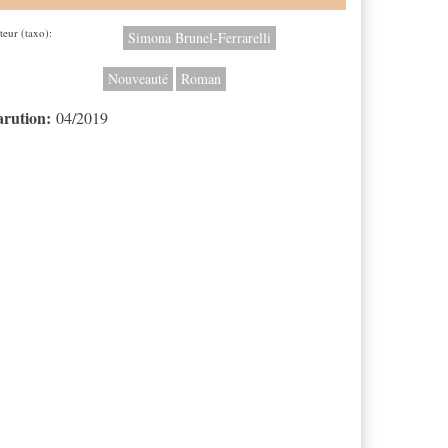
teur (taxo):
Simona Brunel-Ferrarelli
Nouveauté
Roman
arution:
04/2019