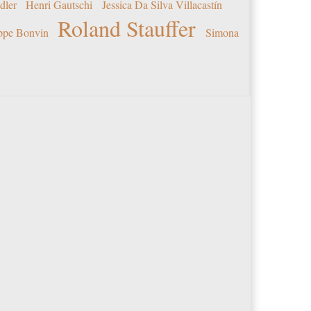
dler
Henri Gautschi
Jessica Da Silva Villacastín
Roland Stauffer
ippe Bonvin
Simona