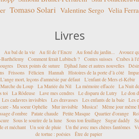
Tomaso Solari
er
Valentine Sergo
Velia Ferra
Livres
Au bal de la vie
Au fil de l’Encre
Au fond du jardin...
Avouez qu
nt-Barthélemy
Comment ferait Lubitsch ?
Contes suisses
Crabes à l'
ougres
Deux points de suture
Djihad Jane et autres nouvelles
Désir
ons
Frissons
Félicien
Hannah
Histoires de la porte d’à côté
Impa
L'ange mort, leçons d'amnésie par défaut
L'enfant de Mers el-Kébir
 Marche du Loup
La Mariée du Nil
La mémoire effacée
La Nuit d
 toi
La Rôdeuse
Lave mes cendres
Le disparu de Lutry
Le don d
Les cadavres invisibles
Les dravasses
Les enfants de la baie
Les e
Icare - Ma soeur Ophélie
Mur invisible
Musica!
Même jour même h
ssage d'ombre
Patate chaude
Petite Masque
Quartier d'orange
Rol
scure
Sous le sourire de la lune
Sous ton feuillage
Sugar daddy
Su
ide et méchant
Un soir de pluie
Un thé avec mes chères fantômes
Vo
de tortue : poésies
Être de papier