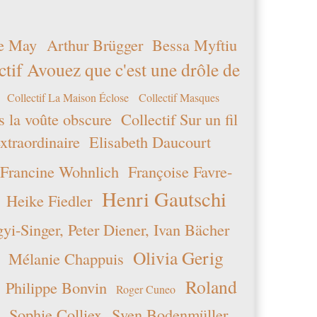
e May
Arthur Brügger
Bessa Myftiu
ctif Avouez que c'est une drôle de
Collectif La Maison Éclose
Collectif Masques
s la voûte obscure
Collectif Sur un fil
xtraordinaire
Elisabeth Daucourt
Francine Wohnlich
Françoise Favre-
Henri Gautschi
Heike Fiedler
i-Singer, Peter Diener, Ivan Bächer
Olivia Gerig
Mélanie Chappuis
Roland
Philippe Bonvin
Roger Cuneo
Sophie Colliex
Sven Bodenmüller