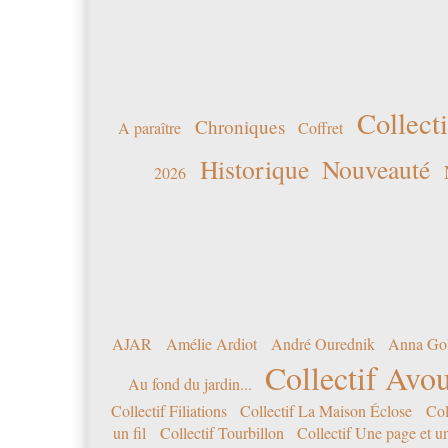
Collecti
Chroniques
A paraître
Coffret
Historique
Nouveauté
2026
AJAR
Amélie Ardiot
André Ourednik
Anna Go
Collectif Avou
Au fond du jardin...
Collectif Filiations
Collectif La Maison Éclose
Col
un fil
Collectif Tourbillon
Collectif Une page et u