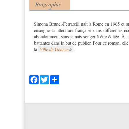
Biographie
Product tabs
(onglet actif)
Simona Brunel-Ferrarelli naît à Rome en 1965 et a
enseigne la littérature française dans différentes éco
abondamment sans jamais songer à être éditée. À la
battantes dans le but de publier. Pour ce roman, elle 
la
Ville de Genève
.
Facebook
Twitter
Share