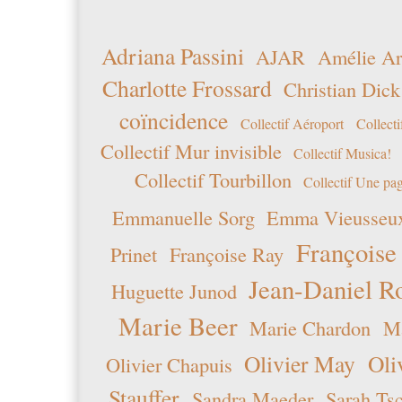
Adriana Passini
AJAR
Amélie Ar
Charlotte Frossard
Christian Dick
coïncidence
Collectif Aéroport
Collecti
Collectif Mur invisible
Collectif Musica!
Collectif Tourbillon
Collectif Une pag
Emmanuelle Sorg
Emma Vieusseu
Françoise
Prinet
Françoise Ray
Jean-Daniel R
Huguette Junod
Marie Beer
Marie Chardon
Ma
Olivier May
Oli
Olivier Chapuis
Stauffer
Sandra Maeder
Sarah Ts