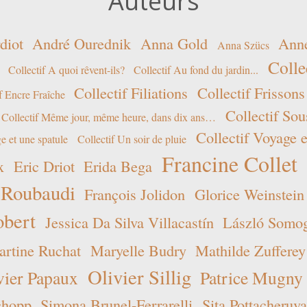
Auteurs
diot
André Ourednik
Anna Gold
Ann
Anna Szücs
Colle
Collectif A quoi rêvent-ils?
Collectif Au fond du jardin...
Collectif Filiations
Collectif Frissons
f Encre Fraîche
Collectif Sou
Collectif Même jour, même heure, dans dix ans…
Collectif Voyage e
e et une spatule
Collectif Un soir de pluie
Francine Collet
x
Eric Driot
Erida Bega
 Roubaudi
François Jolidon
Glorice Weinstein
obert
Jessica Da Silva Villacastín
László Somogy
rtine Ruchat
Maryelle Budry
Mathilde Zufferey
Olivier Sillig
vier Papaux
Patrice Mugny
chopp
Simona Brunel-Ferrarelli
Sita Pottacheruva