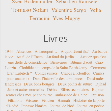
Sven Bodenmüller
Sébastien Ramseier
Tomaso Solari
Valentine Sergo
Velia
Ferracini
Yves Mugny
Livres
1944
Absences
A l'aéroport…
A quoi rêvent-ils?
Au bal de
la vie
Au fil de l’Encre
Au fond du jardin...
Avouez que c'est
une drôle de coïncidence
Bienvenue
Bitume d'août
Ciao
Letizia
Clothilde : au temps de la Saint-Barthélemy
Comment
ferait Lubitsch ?
Contes suisses
Crabes à l'étouffée
Crimes
pour une croix
Dans l'intervalle des turbulences
De si rudes
tendresses
Deux bons bougres
Deux points de suture
Djihad
Jane et autres nouvelles
Désirs
Effets secondaires
Et pour
rentrer chez moi, je contourne l'ambassade de Chine
Excision
Filiations
Frissons
Félicien
Hannah
Histoires de la porte
d’à côté
Impasse khmère
Journal de Noé
Journal en poésie