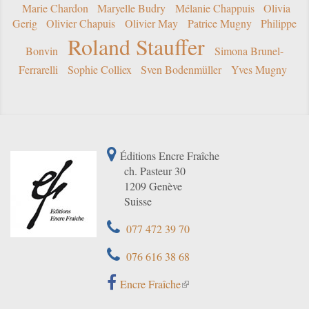
Marie Chardon
Maryelle Budry
Mélanie Chappuis
Olivia
Gerig
Olivier Chapuis
Olivier May
Patrice Mugny
Philippe
Roland Stauffer
Bonvin
Simona Brunel-
Ferrarelli
Sophie Colliex
Sven Bodenmüller
Yves Mugny
Éditions Encre Fraîche
ch. Pasteur 30
1209 Genève
Suisse
077 472 39 70
076 616 38 68
Encre Fraîche