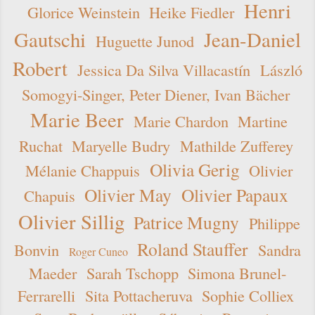
Henri
Glorice Weinstein
Heike Fiedler
Gautschi
Jean-Daniel
Huguette Junod
Robert
Jessica Da Silva Villacastín
László
Somogyi-Singer, Peter Diener, Ivan Bächer
Marie Beer
Marie Chardon
Martine
Ruchat
Maryelle Budry
Mathilde Zufferey
Olivia Gerig
Mélanie Chappuis
Olivier
Olivier May
Olivier Papaux
Chapuis
Olivier Sillig
Patrice Mugny
Philippe
Roland Stauffer
Bonvin
Sandra
Roger Cuneo
Maeder
Sarah Tschopp
Simona Brunel-
Ferrarelli
Sita Pottacheruva
Sophie Colliex