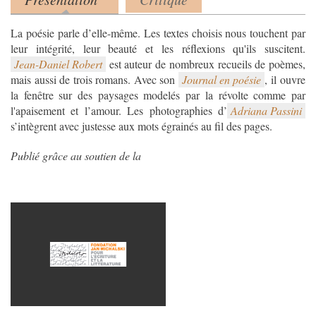
Product tabs
(onglet actif)
La poésie parle d’elle-même. Les textes choisis nous touchent par
Jean-Daniel Robert
est auteur de nombreux recueils de poèmes,
mais aussi de trois romans. Avec son
Journal en poésie
, il ouvre
la fenêtre sur des paysages modelés par la révolte comme par
l'apaisement et l’amour. Les photographies d’
Adriana Passini
s’intègrent avec justesse aux mots égrainés au fil des pages.
Publié grâce au soutien de la
capture_decran_2019-09-
19_a_15.53.23.png