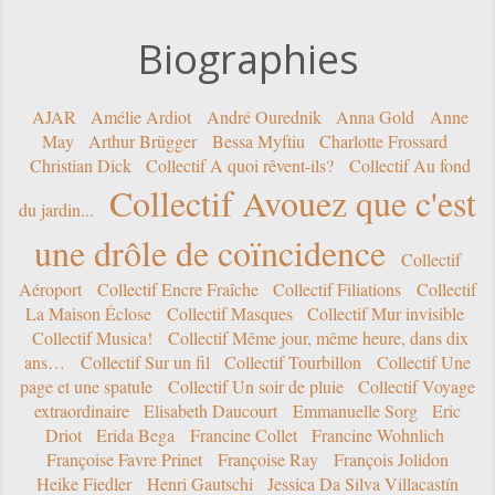
Biographies
AJAR
Amélie Ardiot
André Ourednik
Anna Gold
Anne
May
Arthur Brügger
Bessa Myftiu
Charlotte Frossard
Christian Dick
Collectif A quoi rêvent-ils?
Collectif Au fond
Collectif Avouez que c'est
du jardin...
une drôle de coïncidence
Collectif
Aéroport
Collectif Encre Fraîche
Collectif Filiations
Collectif
La Maison Éclose
Collectif Masques
Collectif Mur invisible
Collectif Musica!
Collectif Même jour, même heure, dans dix
ans…
Collectif Sur un fil
Collectif Tourbillon
Collectif Une
page et une spatule
Collectif Un soir de pluie
Collectif Voyage
extraordinaire
Elisabeth Daucourt
Emmanuelle Sorg
Eric
Driot
Erida Bega
Francine Collet
Francine Wohnlich
Françoise Favre Prinet
Françoise Ray
François Jolidon
Heike Fiedler
Henri Gautschi
Jessica Da Silva Villacastín