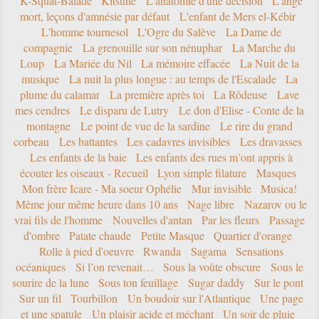
K-Squat-Balade
Kitsune
L'anatomie d'une décision
L'ange
mort, leçons d'amnésie par défaut
L'enfant de Mers el-Kébir
L'homme tournesol
L'Ogre du Salève
La Dame de
compagnie
La grenouille sur son nénuphar
La Marche du
Loup
La Mariée du Nil
La mémoire effacée
La Nuit de la
musique
La nuit la plus longue : au temps de l'Escalade
La
plume du calamar
La première après toi
La Rôdeuse
Lave
mes cendres
Le disparu de Lutry
Le don d'Elise - Conte de la
montagne
Le point de vue de la sardine
Le rire du grand
corbeau
Les battantes
Les cadavres invisibles
Les dravasses
Les enfants de la baie
Les enfants des rues m’ont appris à
écouter les oiseaux - Recueil
Lyon simple filature
Masques
Mon frère Icare - Ma soeur Ophélie
Mur invisible
Musica!
Même jour même heure dans 10 ans
Nage libre
Nazarov ou le
vrai fils de l'homme
Nouvelles d'antan
Par les fleurs
Passage
d'ombre
Patate chaude
Petite Masque
Quartier d'orange
Rolle à pied d'oeuvre
Rwanda
Sagama
Sensations
océaniques
Si l’on revenait…
Sous la voûte obscure
Sous le
sourire de la lune
Sous ton feuillage
Sugar daddy
Sur le pont
Sur un fil
Tourbillon
Un boudoir sur l'Atlantique
Une page
et une spatule
Un plaisir acide et méchant
Un soir de pluie